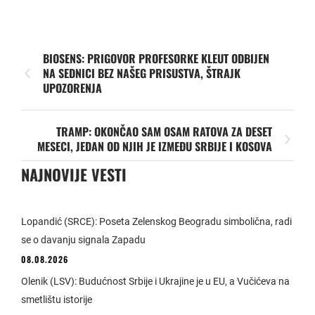
BIOSENS: PRIGOVOR PROFESORKE KLEUT ODBIJEN
NA SEDNICI BEZ NAŠEG PRISUSTVA, ŠTRAJK
UPOZORENJA
TRAMP: OKONČAO SAM OSAM RATOVA ZA DESET
MESECI, JEDAN OD NJIH JE IZMEĐU SRBIJE I KOSOVA
NAJNOVIJE VESTI
Lopandić (SRCE): Poseta Zelenskog Beogradu simbolična, radi
se o davanju signala Zapadu
08.08.2026
Olenik (LSV): Budućnost Srbije i Ukrajine je u EU, a Vučićeva na
smetlištu istorije