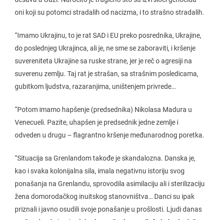
oni koji su potomci stradalih od nacizma, i to strašno stradalih.
“Imamo Ukrajinu, to je rat SAD i EU preko posrednika, Ukrajine,
do poslednjeg Ukrajinca, ali je, ne sme se zaboraviti, i kršenje
suvereniteta Ukrajine sa ruske strane, jer je reč o agresiji na
suverenu zemlju. Taj rat je strašan, sa strašnim posledicama,
gubitkom ljudstva, razaranjima, uništenjem privrede…
“Potom imamo hapšenje (predsednika) Nikolasa Madura u
Venecueli. Pazite, uhapšen je predsednik jedne zemlje i
odveden u drugu – flagrantno kršenje međunarodnog poretka.
“Situacija sa Grenlandom takođe je skandalozna. Danska je,
kao i svaka kolonijalna sila, imala negativnu istoriju svog
ponašanja na Grenlandu, sprovodila asimilaciju ali i sterilizaciju
žena domorodačkog inuitskog stanovništva… Danci su ipak
priznali i javno osudili svoje ponašanje u prošlosti. Ljudi danas