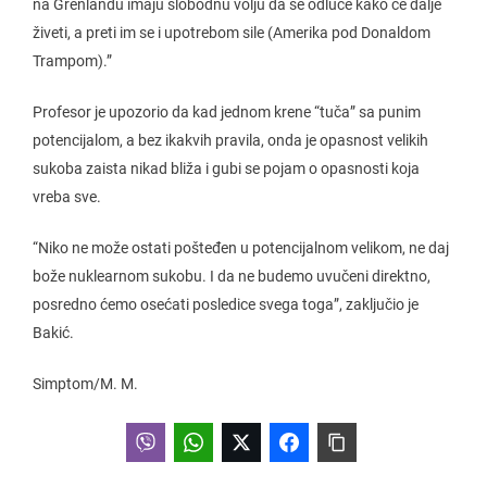
na Grenlandu imaju slobodnu volju da se odluče kako će dalje
živeti, a preti im se i upotrebom sile (Amerika pod Donaldom
Trampom).”
Profesor je upozorio da kad jednom krene “tuča” sa punim
potencijalom, a bez ikakvih pravila, onda je opasnost velikih
sukoba zaista nikad bliža i gubi se pojam o opasnosti koja
vreba sve.
“Niko ne može ostati pošteđen u potencijalnom velikom, ne daj
bože nuklearnom sukobu. I da ne budemo uvučeni direktno,
posredno ćemo osećati posledice svega toga”, zaključio je
Bakić.
Simptom/M. M.