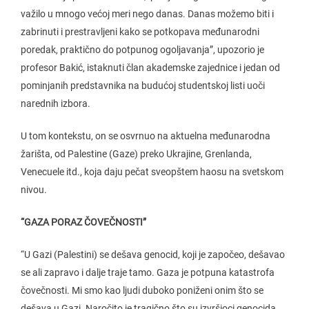
važilo u mnogo većoj meri nego danas. Danas možemo biti i
zabrinuti i prestravljeni kako se potkopava međunarodni
poredak, praktično do potpunog ogoljavanja”, upozorio je
profesor Bakić, istaknuti član akademske zajednice i jedan od
pominjanih predstavnika na budućoj studentskoj listi uoči
narednih izbora.
U tom kontekstu, on se osvrnuo na aktuelna međunarodna
žarišta, od Palestine (Gaze) preko Ukrajine, Grenlanda,
Venecuele itd., koja daju pečat sveopštem haosu na svetskom
nivou.
“GAZA PORAZ ČOVEČNOSTI”
“U Gazi (Palestini) se dešava genocid, koji je započeo, dešavao
se ali zapravo i dalje traje tamo. Gaza je potpuna katastrofa
čovečnosti. Mi smo kao ljudi duboko poniženi onim što se
dešava u Gazi. Naročito je tragično što su izvršioci genocida