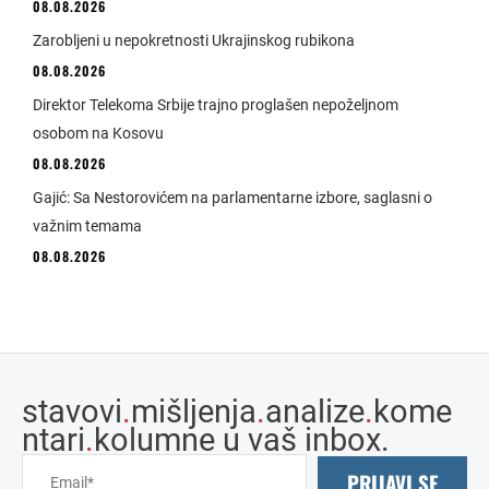
08.08.2026
Zarobljeni u nepokretnosti Ukrajinskog rubikona
08.08.2026
Direktor Telekoma Srbije trajno proglašen nepoželjnom
osobom na Kosovu
08.08.2026
Gajić: Sa Nestorovićem na parlamentarne izbore, saglasni o
važnim temama
08.08.2026
stavovi
.
mišljenja
.
analize
.
kome
ntari
.
kolumne u vaš inbox.
PRIJAVI SE