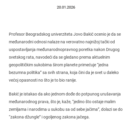
20.01.2026
Profesor Beogradskog univerziteta Jovo Bakić ocenio je da se
međunarodni odnosi nalaze na verovatno najnižoj tački od
uspostavljanja međunarodnopravnog poretka nakon Drugog
svetskog rata, navodeći da se gledano prema aktuelnim
geopolitičkim sukobima širom planete primećuje “jedna
bezumna politika” sa svih strana, koja čini da je svet u daleko
većoj opasnosti no što je to bio ranije.
Bakić je istakao da ako jednom dođe do potpunog urušavanja
međunarodnog prava, što je, kaže, “jedino što ostaje malim
zemljama i narodima u sukobu sa od sebe jačima”, dolazi se do
“zakona džungle” i ogoljenog zakona jačega.