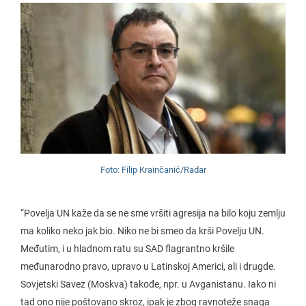
Foto: Filip Krainčanić/Radar
“Povelja UN kaže da se ne sme vršiti agresija na bilo koju zemlju
ma koliko neko jak bio. Niko ne bi smeo da krši Povelju UN.
Međutim, i u hladnom ratu su SAD flagrantno kršile
međunarodno pravo, upravo u Latinskoj Americi, ali i drugde.
Sovjetski Savez (Moskva) takođe, npr. u Avganistanu. Iako ni
tad ono nije poštovano skroz, ipak je zbog ravnoteže snaga