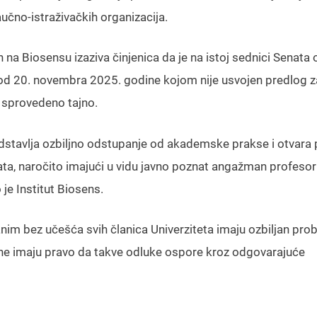
učno-istraživačkih organizacija.
a Biosensu izaziva činjenica da je na istoj sednici Senata 
 od 20. novembra 2025. godine kojom nije usvojen predlog z
e sprovedeno tajno.
stavlja ozbiljno odstupanje od akademske prakse i otvara p
nata, naročito imajući u vidu javno poznat angažman profesor
e Institut Biosens.
im bez učešća svih članica Univerziteta imaju ozbiljan pro
trane imaju pravo da takve odluke ospore kroz odgovarajuće