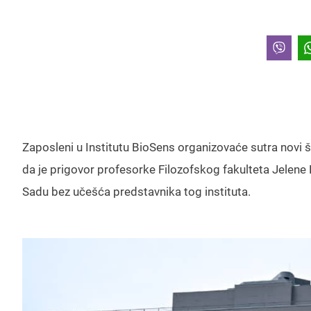
Zaposleni u Institutu BioSens organizovaće sutra novi št
da je prigovor profesorke Filozofskog fakulteta Jelene
Sadu bez učešća predstavnika tog instituta.