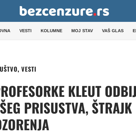
OVNA
VESTI
KOLUMNE
MOJ STAV
VAŠ GLAS
E
UŠTVO
,
VESTI
PROFESORKE KLEUT ODBI
AŠEG PRISUSTVA, ŠTRAJK
ZORENJA