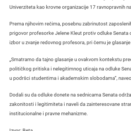
Univerziteta kao krovne organizacije 17 ravnopravnih na
Prema njihovim rečima, posebnu zabrinutost zaposlenih n
prigovor profesorke Jelene Kleut protiv odluke Senata
izbor u zvanje redovnog profesora, pri čemu je glasanj
„Smatramo da tajno glasanje u ovakvom kontekstu pred
političkog pritiska i nelegitimnog uticaja na odluke Se
u podršci studentima i akademskim slobodama“, naveo j
Dodali su da odluke donete na sednicama Senata održan
zakonitosti i legitimiteta i naveli da zainteresovane s
institucionalne i pravne mehanizme.
Izvor: Beta