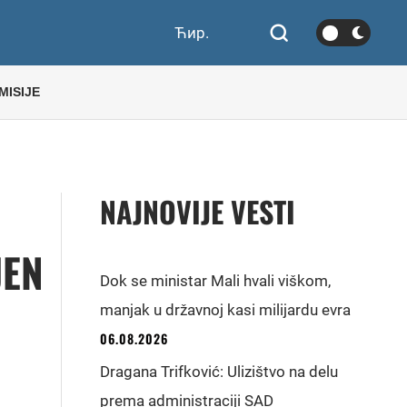
Ћир.
MISIJE
NAJNOVIJE VESTI
JEN
Dok se ministar Mali hvali viškom,
manjak u državnoj kasi milijardu evra
06.08.2026
Dragana Trifković: Ulizištvo na delu
prema administraciji SAD