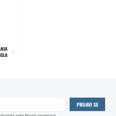
ANJA
NGLA
PRIJAVI SE
ihvatate naša Pravila privatnosti.