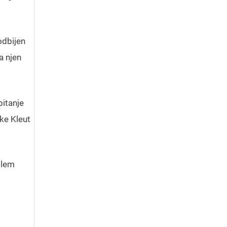
odbijen
a njen
itanje
ke Kleut
blem