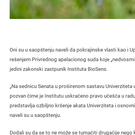
Oni su u saopštenju naveli da pokrajinske vlasti kao i
rešenjem Privrednog apelacionog suda koje „nedvosmisl
jedini zakonski zastpunik Instituta BioSens.
„Na sednicu Senata u proširenom sastavu Univerziteta u
pozvan čime je Institutu uskraćeno pravo učešća u radu
predstavlja ozbiljno kršenje akata Univerziteta i osnov
naveli su u saopštenju.
Dodali su da se to ne može se tumačiti drugačije nego