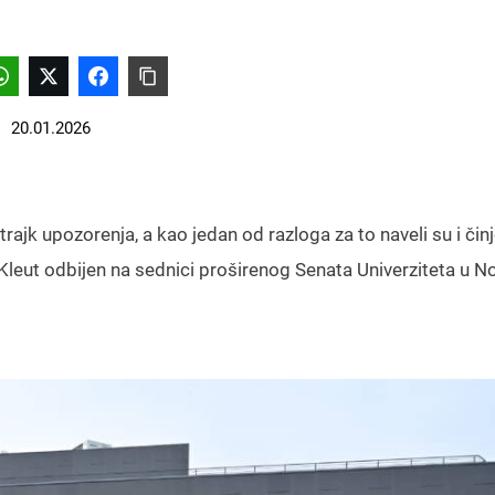
20.01.2026
rajk upozorenja, a kao jedan od razloga za to naveli su i čin
 Kleut odbijen na sednici proširenog Senata Univerziteta u 