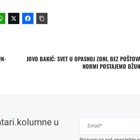
UN-
JOVO BAKIĆ: SVET U OPASNOJ ZONI, BEZ POŠTOV
NORMI POSTAJEMO DŽU
tari
.
kolumne u
Prijavom na naš newsletter pr