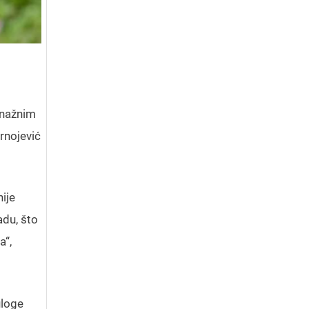
snažnim
rnojević
ije
adu, što
a“,
uloge