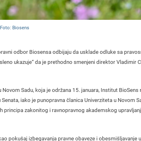
Foto: Biosens
 Upravni odbor Biosensa odbijaju da usklade odluke sa pravo
eno ukazuje“ da je prethodno smenjeni direktor Vladimir C
 Novom Sadu, koja je održana 15. januara, Institut BioSens n
 Senata, iako je punopravna članica Univerziteta u Novom S
nih principa zakonitog i ravnopravnog akademskog upravljanj
 kao pokušaj izbegavanja pravne obaveze i obesmišljavanje 