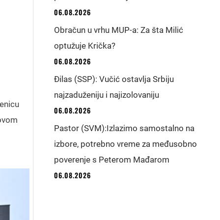
06.08.2026
Obračun u vrhu MUP-a: Za šta Milić
optužuje Krička?
06.08.2026
Đilas (SSP): Vučić ostavlja Srbiju
najzaduženiju i najizolovaniju
jenicu
06.08.2026
Novom
Pastor (SVM):Izlazimo samostalno na
izbore, potrebno vreme za međusobno
poverenje s Peterom Mađarom
06.08.2026