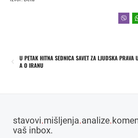
U PETAK HITNA SEDNICA SAVET ZA LJUDSKA PRAVA 
A O IRANU
stavovi
.
mišljenja
.
analize
.
komen
vaš inbox.