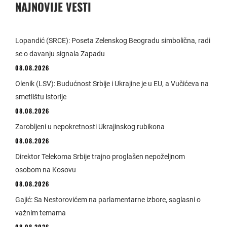
NAJNOVIJE VESTI
Lopandić (SRCE): Poseta Zelenskog Beogradu simbolična, radi
se o davanju signala Zapadu
08.08.2026
Olenik (LSV): Budućnost Srbije i Ukrajine je u EU, a Vučićeva na
smetlištu istorije
08.08.2026
Zarobljeni u nepokretnosti Ukrajinskog rubikona
08.08.2026
Direktor Telekoma Srbije trajno proglašen nepoželjnom
osobom na Kosovu
08.08.2026
Gajić: Sa Nestorovićem na parlamentarne izbore, saglasni o
važnim temama
08.08.2026