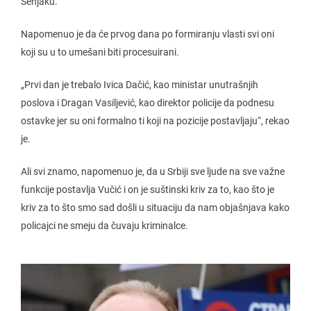
Senjaku.
Napomenuo je da će prvog dana po formiranju vlasti svi oni
koji su u to umešani biti procesuirani.
„Prvi dan je trebalo Ivica Dačić, kao ministar unutrašnjih
poslova i Dragan Vasiljević, kao direktor policije da podnesu
ostavke jer su oni formalno ti koji na pozicije postavljaju“, rekao
je.
Ali svi znamo, napomenuo je, da u Srbiji sve ljude na sve važne
funkcije postavlja Vučić i on je suštinski kriv za to, kao što je
kriv za to što smo sad došli u situaciju da nam objašnjava kako
policajci ne smeju da čuvaju kriminalce.