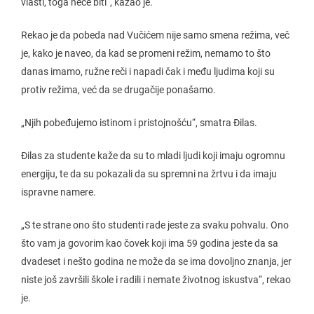
vlasti, toga neće biti“, kazao je.
Rekao je da pobeda nad Vučićem nije samo smena režima, več
je, kako je naveo, da kad se promeni režim, nemamo to što
danas imamo, ružne reči i napadi čak i među ljudima koji su
protiv režima, već da se drugačije ponašamo.
„Njih pobeđujemo istinom i pristojnošću“, smatra Đilas.
Đilas za studente kaže da su to mladi ljudi koji imaju ogromnu
energiju, te da su pokazali da su spremni na žrtvu i da imaju
ispravne namere.
„S te strane ono što studenti rade jeste za svaku pohvalu. Ono
što vam ja govorim kao čovek koji ima 59 godina jeste da sa
dvadeset i nešto godina ne može da se ima dovoljno znanja, jer
niste još završili škole i radili i nemate životnog iskustva“, rekao
je.