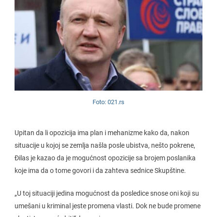
Foto: 021.rs
Upitan da li opozicija ima plan i mehanizme kako da, nakon
situacije u kojoj se zemlja našla posle ubistva, nešto pokrene,
Đilas je kazao da je mogućnost opozicije sa brojem poslanika
koje ima da o tome govori i da zahteva sednice Skupštine.
„U toj situaciji jedina mogućnost da posledice snose oni koji su
umešani u kriminal jeste promena vlasti. Dok ne bude promene