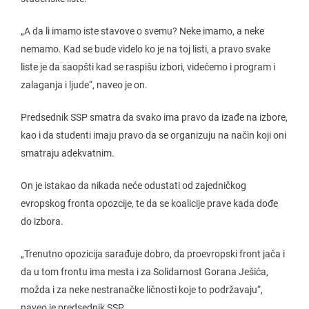
„A da li imamo iste stavove o svemu? Neke imamo, a neke
nemamo. Kad se bude videlo ko je na toj listi, a pravo svake
liste je da saopšti kad se raspišu izbori, videćemo i program i
zalaganja i ljude“, naveo je on.
Predsednik SSP smatra da svako ima pravo da izađe na izbore,
kao i da studenti imaju pravo da se organizuju na način koji oni
smatraju adekvatnim.
On je istakao da nikada neće odustati od zajedničkog
evropskog fronta opozcije, te da se koalicije prave kada dođe
do izbora.
„Trenutno opozicija sarađuje dobro, da proevropski front jača i
da u tom frontu ima mesta i za Solidarnost Gorana Ješića,
možda i za neke nestranačke ličnosti koje to podržavaju“,
naveo je predsednik SSP.