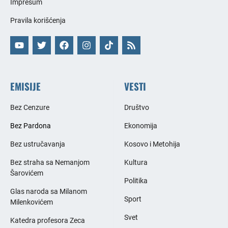
Impresum
Pravila korišćenja
EMISIJE
VESTI
Bez Cenzure
Društvo
Bez Pardona
Ekonomija
Bez ustručavanja
Kosovo i Metohija
Bez straha sa Nemanjom
Kultura
Šarovićem
Politika
Glas naroda sa Milanom
Sport
Milenkovićem
Svet
Katedra profesora Zeca