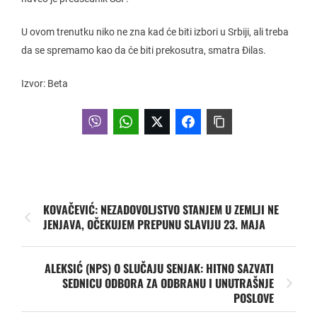
U ovom trenutku niko ne zna kad će biti izbori u Srbiji, ali treba
da se spremamo kao da će biti prekosutra, smatra Đilas.
Izvor: Beta
KOVAČEVIĆ: NEZADOVOLJSTVO STANJEM U ZEMLJI NE
JENJAVA, OČEKUJEM PREPUNU SLAVIJU 23. MAJA
ALEKSIĆ (NPS) O SLUČAJU SENJAK: HITNO SAZVATI
SEDNICU ODBORA ZA ODBRANU I UNUTRAŠNJE
POSLOVE