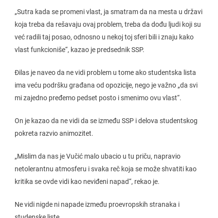
„Sutra kada se promeni vlast, ja smatram da na mesta u državi
koja treba da rešavaju ovaj problem, treba da dođu ljudi koji su
već radili taj posao, odnosno u nekoj toj sferi bili i znaju kako
vlast funkcioniše“, kazao je predsednik SSP.
Đilas je naveo da ne vidi problem u tome ako studentska lista
ima veću podršku građana od opozicije, nego je važno „da svi
mi zajedno pređemo pedset posto i smenimo ovu vlast“.
On je kazao da ne vidi da se između SSP i delova studentskog
pokreta razvio animozitet.
„Mislim da nas je Vučić malo ubacio u tu priču, napravio
netolerantnu atmosferu i svaka reč koja se može shvatiti kao
kritika se ovde vidi kao neviđeni napad“, rekao je.
Ne vidi nigde ni napade između proevropskih stranaka i
studenske liste.