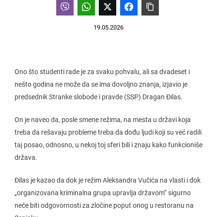
19.05.2026
Ono što studenti rade je za svaku pohvalu, ali sa dvadeset i
nešto godina ne može da se ima dovoljno znanja, izjavio je
predsednik Stranke slobode i pravde (SSP) Dragan Đilas.
On je naveo da, posle smene režima, na mesta u državi koja
treba da rešavaju probleme treba da dođu ljudi koji su već radili
taj posao, odnosno, u nekoj toj sferi bili i znaju kako funkcioniše
država.
Đilas je kazao da dok je režim Aleksandra Vučića na vlasti i dok
„organizovana kriminalna grupa upravlja državom“ sigurno
neće biti odgovornosti za zločine poput onog u restoranu na