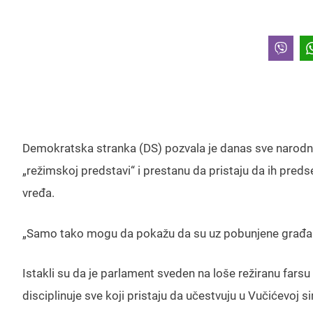
Demokratska stranka (DS) pozvala je danas sve narodn
„režimskoj predstavi“ i prestanu da pristaju da ih pred
vređa.
„Samo tako mogu da pokažu da su uz pobunjene građane S
Istakli su da je parlament sveden na loše režiranu fars
disciplinuje sve koji pristaju da učestvuju u Vučićevoj s