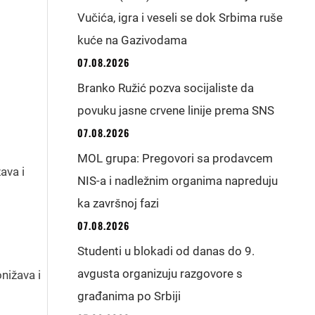
Vučića, igra i veseli se dok Srbima ruše
kuće na Gazivodama
07.08.2026
Branko Ružić pozva socijaliste da
povuku jasne crvene linije prema SNS
07.08.2026
MOL grupa: Pregovori sa prodavcem
ava i
NIS-a i nadležnim organima napreduju
ka završnoj fazi
07.08.2026
Studenti u blokadi od danas do 9.
avgusta organizuju razgovore s
nižava i
građanima po Srbiji