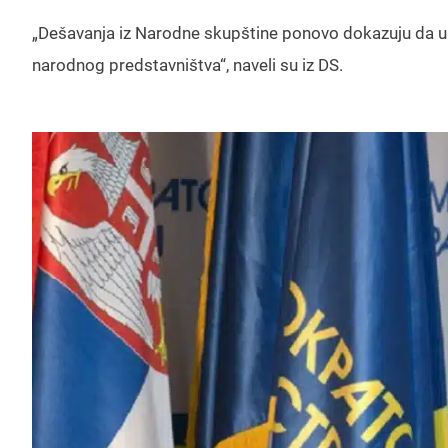
„Dešavanja iz Narodne skupštine ponovo dokazuju da u toj
narodnog predstavništva“, naveli su iz DS.