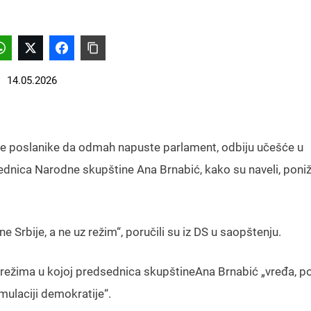
14.05.2026
e poslanike da odmah napuste parlament, odbiju učešće u
sednica Narodne skupštine Ana Brnabić, kako su naveli, poniž
rbije, a ne uz režim“, poručili su iz DS u saopštenju.
u režima u kojoj predsednica skupštineAna Brnabić „vređa, po
imulaciji demokratije“.