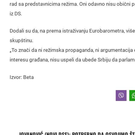
rad sa predstavnicima režima. Oni odavno nisu obični poli
iz DS.
Dodali su da, na prema istraživanju Eurobarometra, viš
skupštinu.
„To znači da ni režimska propaganda, ni argumentacija o
interesu građana, nisu uspeli da ubede Srbiju da parlamen
Izvor: Beta
JOVANOVIĆ (NOVI DSS): POTREBNO DA OSVOJIMO Š