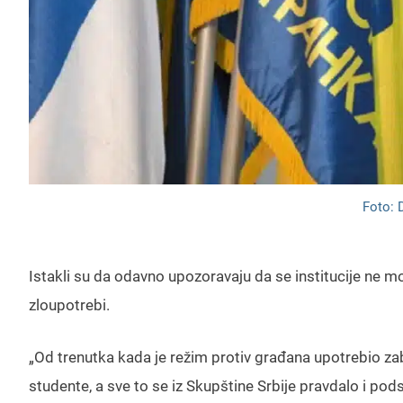
Foto: 
Istakli su da odavno upozoravaju da se institucije ne mo
zloupotrebi.
„Od trenutka kada je režim protiv građana upotrebio zab
studente, a sve to se iz Skupštine Srbije pravdalo i po