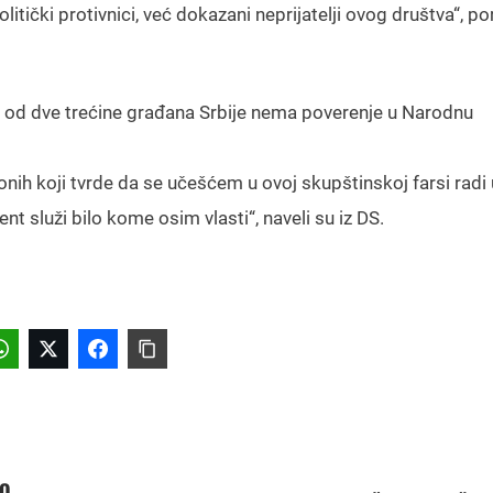
tički protivnici, već dokazani neprijatelji ovog društva“, por
e od dve trećine građana Srbije nema poverenje u Narodnu
nih koji tvrde da se učešćem u ovoj skupštinskoj farsi radi 
t služi bilo kome osim vlasti“, naveli su iz DS.
TO