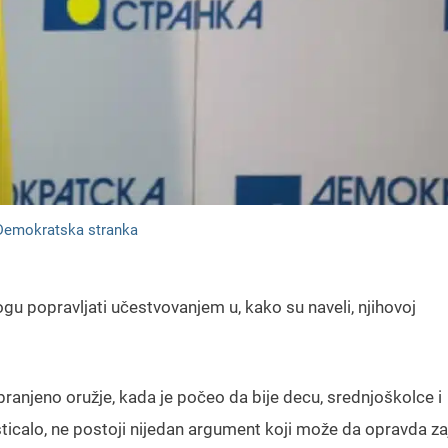
Demokratska stranka
gu popravljati učestvovanjem u, kako su naveli, njihovoj
ranjeno oružje, kada je počeo da bije decu, srednjoškolce i
dsticalo, ne postoji nijedan argument koji može da opravda za