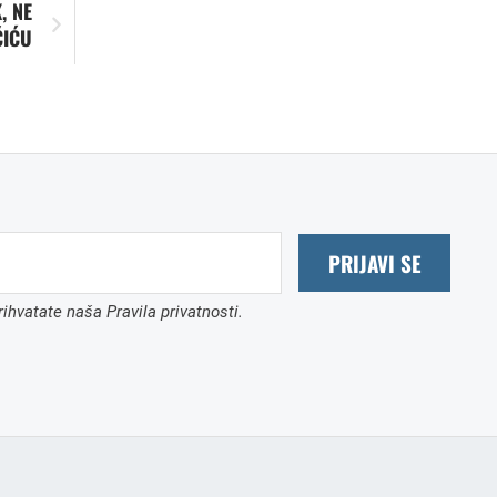
, NE
ČIĆU
PRIJAVI SE
ihvatate naša Pravila privatnosti.