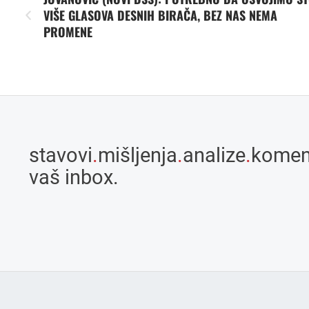
VIŠE GLASOVA DESNIH BIRAČA, BEZ NAS NEMA
PROMENE
stavovi
.
mišljenja
.
analize
.
komen
vaš inbox.