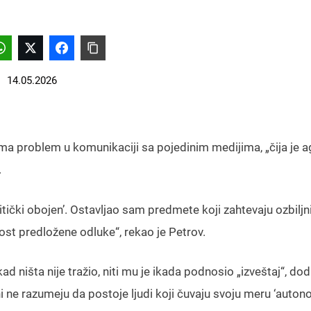
14.05.2026
ma problem u komunikaciji sa pojedinim medijima, „čija je a
.
itički obojen’. Ostavljao sam predmete koji zahtevaju ozbiljn
t predložene odluke“, rekao je Petrov.
ništa nije tražio, niti mu je ikada podnosio „izveštaj“, dod
i ne razumeju da postoje ljudi koji čuvaju svoju meru ‘autono