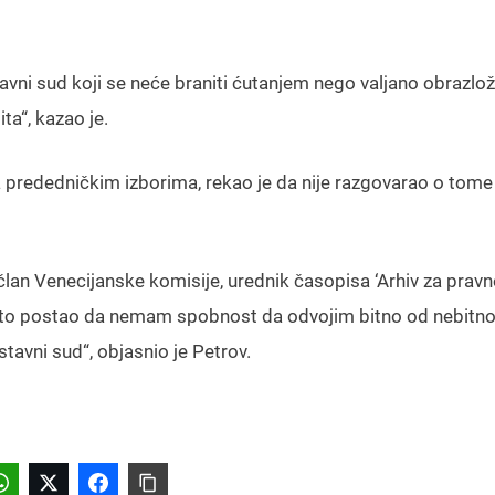
avni sud koji se neće braniti ćutanjem nego valjano obrazlo
ta“, kazao je.
 prededničkim izborima, rekao je da nije razgovarao o tome
lan Venecijanske komisije, urednik časopisa ‘Arhiv za pravne
sve to postao da nemam spobnost da odvojim bitno od nebitn
tavni sud“, objasnio je Petrov.