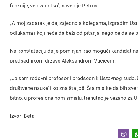
funkcije, već zadatka“, naveo je Petrov.
„A moj zadatak je da, zajedno s kolegama, izgradim Ust
odlukama i koji neće da beži od pitanja, nego će da se pi
Na konstataciju da je pominjan kao mogući kandidat na
predsednikom države Aleksandrom Vučićem.
„Ja sam redovni profesor i predsednik Ustavnog suda, č
društvene nauke’ i ko zna šta još. Šta mislite da bih 
bitno, u profesionalnom smislu, trenutno je vezano za Us
Izvor: Beta