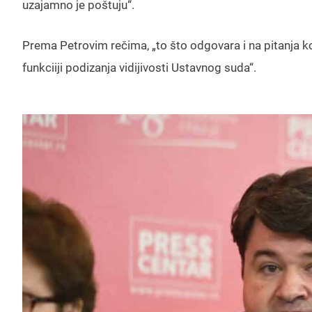
uzajamno je poštuju“.
Prema Petrovim rečima, „to što odgovara i na pitanja 
funkciiji podizanja vidijivosti Ustavnog suda“.