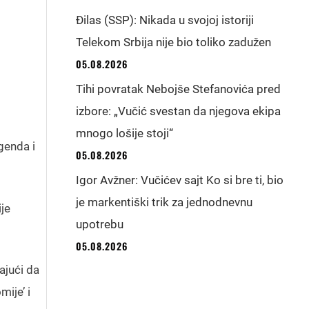
Đilas (SSP): Nikada u svojoj istoriji
Telekom Srbija nije bio toliko zadužen
05.08.2026
Tihi povratak Nebojše Stefanovića pred
izbore: „Vučić svestan da njegova ekipa
mnogo lošije stoji“
genda i
05.08.2026
Igor Avžner: Vučićev sajt Ko si bre ti, bio
je markentiški trik za jednodnevnu
ije
upotrebu
05.08.2026
ajući da
mije’ i