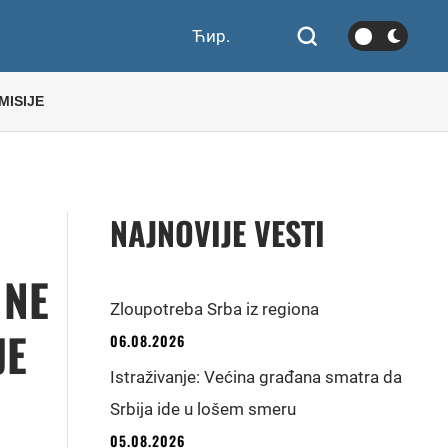
Ћир.
MISIJE
NAJNOVIJE VESTI
 NE
Zloupotreba Srba iz regiona
JE
06.08.2026
Istraživanje: Većina građana smatra da
Srbija ide u lošem smeru
05.08.2026