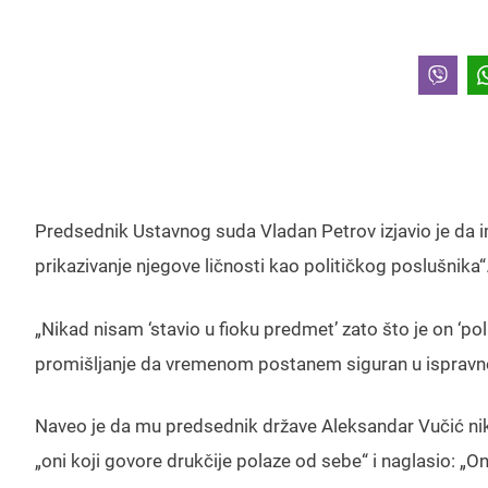
Predsednik Ustavnog suda Vladan Petrov izjavio je da i
prikazivanje njegove ličnosti kao političkog poslušnika“
„Nikad nisam ‘stavio u fioku predmet’ zato što je on ‘pol
promišljanje da vremenom postanem siguran u ispravnos
Naveo je da mu predsednik države Aleksandar Vučić nikad 
„oni koji govore drukčije polaze od sebe“ i naglasio: „On