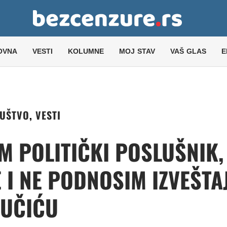
OVNA
VESTI
KOLUMNE
MOJ STAV
VAŠ GLAS
E
UŠTVO
,
VESTI
M POLITIČKI POSLUŠNIK,
I NE PODNOSIM IZVEŠTA
VUČIĆU