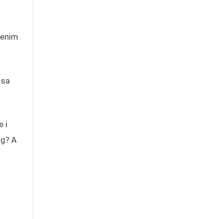
ženim
 sa
 i
og? A