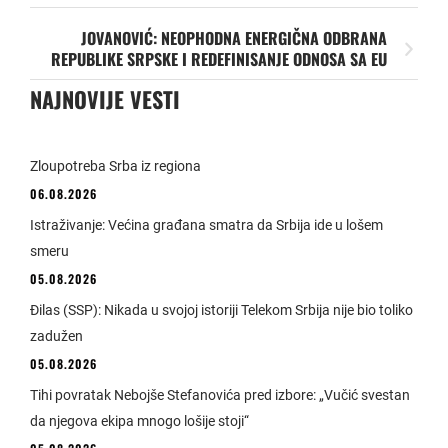
JOVANOVIĆ: NEOPHODNA ENERGIČNA ODBRANA
REPUBLIKE SRPSKE I REDEFINISANJE ODNOSA SA EU
NAJNOVIJE VESTI
Zloupotreba Srba iz regiona
06.08.2026
Istraživanje: Većina građana smatra da Srbija ide u lošem
smeru
05.08.2026
Đilas (SSP): Nikada u svojoj istoriji Telekom Srbija nije bio toliko
zadužen
05.08.2026
Tihi povratak Nebojše Stefanovića pred izbore: „Vučić svestan
da njegova ekipa mnogo lošije stoji“