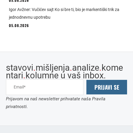
05.08.2026
Igor Avžner: Vučićev sajt Ko si bre ti, bio je markentiški trik za
jednodnevnu upotrebu
05.08.2026
stavovi
.
mišljenja
.
analize
.
kome
ntari
.
kolumne u vaš inbox.
PRIJAVI SE
Prijavom na naš newsletter prihvatate naša Pravila
privatnosti.