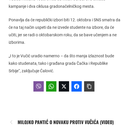
kampanje i dva ciklusa gradonačelničkog mesta.
Ponavlja da će republički izbori biti 12. oktobra i SNS smatra da
će na taj način uspeti da ne izvede studente na izbore, da će
učiti, jer se radi o oktobarskom roku, da se bave učenjem a ne
izborima.
„I to je Vučić uradio namerno – da što manja izlaznost bude
kako studenata, tako i građana grada Čačka i Republike
Srbije“, zaključuje Ćalović.
MILOJKO PANTIĆ O NOVAKU PROTIV VUČIĆA (VIDEO)