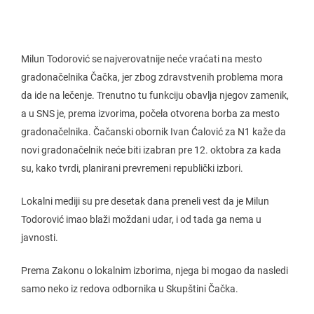
Milun Todorović se najverovatnije neće vraćati na mesto
gradonačelnika Čačka, jer zbog zdravstvenih problema mora
da ide na lečenje. Trenutno tu funkciju obavlja njegov zamenik,
a u SNS je, prema izvorima, počela otvorena borba za mesto
gradonačelnika. Čačanski obornik Ivan Ćalović za N1 kaže da
novi gradonačelnik neće biti izabran pre 12. oktobra za kada
su, kako tvrdi, planirani prevremeni republički izbori.
Lokalni mediji su pre desetak dana preneli vest da je Milun
Todorović imao blaži moždani udar, i od tada ga nema u
javnosti.
Prema Zakonu o lokalnim izborima, njega bi mogao da nasledi
samo neko iz redova odbornika u Skupštini Čačka.