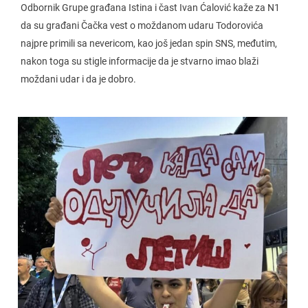
Odbornik Grupe građana Istina i čast Ivan Ćalović kaže za N1
da su građani Čačka vest o moždanom udaru Todorovića
najpre primili sa nevericom, kao još jedan spin SNS, međutim,
nakon toga su stigle informacije da je stvarno imao blaži
moždani udar i da je dobro.