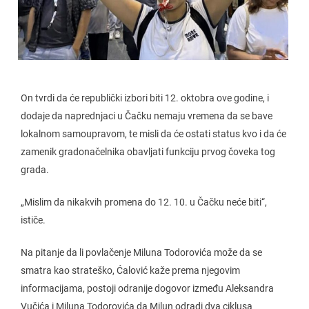
On tvrdi da će republički izbori biti 12. oktobra ove godine, i
dodaje da naprednjaci u Čačku nemaju vremena da se bave
lokalnom samoupravom, te misli da će ostati status kvo i da će
zamenik gradonačelnika obavljati funkciju prvog čoveka tog
grada.
„Mislim da nikakvih promena do 12. 10. u Čačku neće biti“,
ističe.
Na pitanje da li povlačenje Miluna Todorovića može da se
smatra kao strateško, Ćalović kaže prema njegovim
informacijama, postoji odranije dogovor između Aleksandra
Vučića i Miluna Todorovića da Milun odradi dva ciklusa