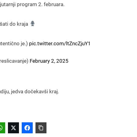
jutarnji program 2. februara.
šati do kraja
tentično je.)
pic.twitter.com/ltZncZjuY1
eslicavanje)
February 2, 2025
diju, jedva dočekavši kraj.