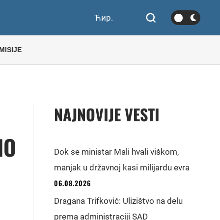
Ћир.
MISIJE
NAJNOVIJE VESTI
IO
Dok se ministar Mali hvali viškom,
manjak u državnoj kasi milijardu evra
06.08.2026
Dragana Trifković: Ulizištvo na delu
prema administraciji SAD