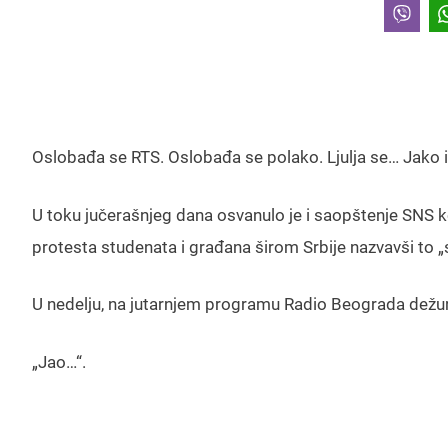
Oslobađa se RTS. Oslobađa se polako. Ljulja se… Jako 
U toku jučerašnjeg dana osvanulo je i saopštenje SNS k
protesta studenata i građana širom Srbije nazvavši to 
U nedelju, na jutarnjem programu Radio Beograda dežurn
„Jao…“.