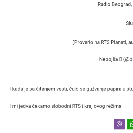
Radio Beograd, 
Slu
(Proverio na RTS Planeti, au
— Nebojša  (@pr
I kada je sa čitanjem vesti, čulo se gužvanje papira u stu
I mi jedva čekamo slobodni RTS i kraj ovog režima.