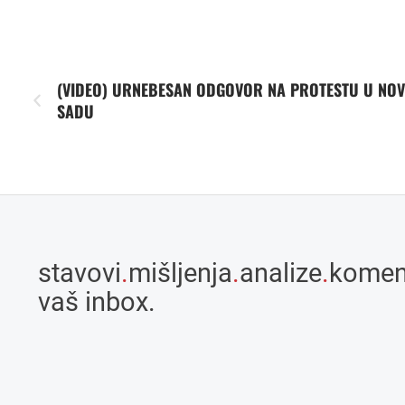
(VIDEO) URNEBESAN ODGOVOR NA PROTESTU U NO
SADU
stavovi
.
mišljenja
.
analize
.
komen
vaš inbox.