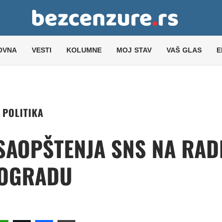
OVNA
VESTI
KOLUMNE
MOJ STAV
VAŠ GLAS
E
POLITIKA
 SAOPŠTENJA SNS NA RAD
OGRADU