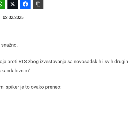
02.02.2025
i snažno.
oja preti RTS zbog izveštavanja sa novosadskih i svih drugih
„skandaloznim“.
i spiker je to ovako preneo: