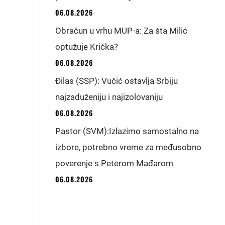
06.08.2026
Obračun u vrhu MUP-a: Za šta Milić
optužuje Krička?
06.08.2026
Đilas (SSP): Vučić ostavlja Srbiju
najzaduženiju i najizolovaniju
06.08.2026
Pastor (SVM):Izlazimo samostalno na
izbore, potrebno vreme za međusobno
poverenje s Peterom Mađarom
06.08.2026