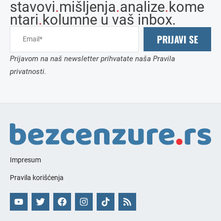
stavovi
.
mišljenja
.
analize
.
kome
ntari
.
kolumne u vaš inbox.
PRIJAVI SE
Prijavom na naš newsletter prihvatate naša Pravila
privatnosti.
Impresum
Pravila korišćenja