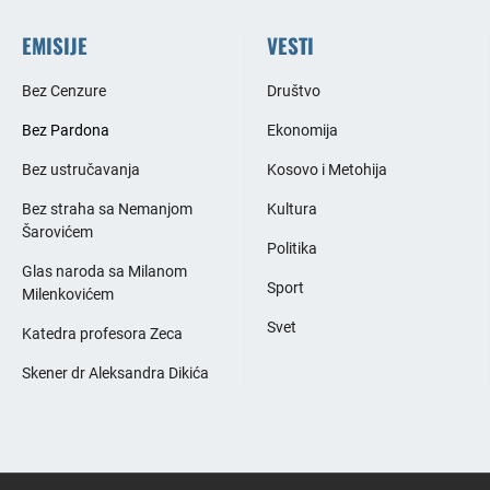
EMISIJE
VESTI
Bez Cenzure
Društvo
Bez Pardona
Ekonomija
Bez ustručavanja
Kosovo i Metohija
Bez straha sa Nemanjom
Kultura
Šarovićem
Politika
Glas naroda sa Milanom
Sport
Milenkovićem
Svet
Katedra profesora Zeca
Skener dr Aleksandra Dikića