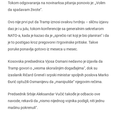
Tokom odgovaranja na novinarksa pitanja ponovio je: „Volim
da spašavam živote“.
Ovo nije prvi put da Tramp iznosi ovakvu tvrdnju – sličnu izjavu
dao je i u julu, tokom konferencije sa generalnim sekretarom
NATO-a, kada je kazao da je „sprečio rat koji je bio planiran“ i da
je to postigao kroz pregovore i trgovinske pritiske. Takve
poruke ponavlja gotovo iz meseca u mesec.
Kosovska predsednica Vjosa Osmani nedavno je izjavila da
Tramp govori o „veoma skorašnjim događajima“, dok su
izaslanik Ričard Grenel i srpski ministar spoljnih poslova Marko
Đurić optužili Osmanijevu da „manipuliše“ njegovim rečima.
Predsednik Srbije Aleksandar Vučić takođe je odbacio ove
navode, rekavši da „nismo nijednog vojnika podigli, niti jednu
mašinu pokrenuli“.