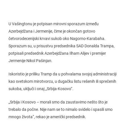
U Vašingtonu je potpisan mirovni sporazum između
Azerbejdžana i Jermenije, čime je okončan gotovo
četvorodecenijski krvavi sukob oko Nagorno-Karabaha.
Sporazum su, u prisustvu predsednika SAD Donalda Trampa,
potpisali predsednik Azerbejdžana Ilham Alijev i premijer
Jermenije Nikol Pašinjan.
Iskoristio je priliku Tramp da u pohvalama svojoj administraciji
kao svetskom mirotvorcu, u dugačku listu rešenih ili sprečenih
sukoba, uključi i onaj „Srbija-Kosovo“.
„Srbija i Kosovo – morali smo da zaustavimo nešto što je
trebalo da počne. Nije nam se to nimalo svidelo i spasili smo
mnogo života“, rekao je američki predsednik.