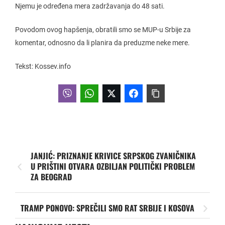
Njemu je određena mera zadržavanja do 48 sati.
Povodom ovog hapšenja, obratili smo se MUP-u Srbije za
komentar, odnosno da li planira da preduzme neke mere.
Tekst: Kossev.info
JANJIĆ: PRIZNANJE KRIVICE SRPSKOG ZVANIČNIKA
U PRIŠTINI OTVARA OZBILJAN POLITIČKI PROBLEM
ZA BEOGRAD
TRAMP PONOVO: SPREČILI SMO RAT SRBIJE I KOSOVA