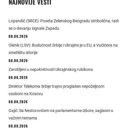
NAJNOVIJE VESTI
Lopandić (SRCE): Poseta Zelenskog Beogradu simbolična, radi
se o davanju signala Zapadu
08.08.2026
Olenik (LSV): Budućnost Srbije i Ukrajine je u EU, a Vučićeva na
smetlištu istorije
08.08.2026
Zarobljeni u nepokretnosti Ukrajinskog rubikona
08.08.2026
Direktor Telekoma Srbije trajno proglašen nepoželjnom
osobom na Kosovu
08.08.2026
Gajić: Sa Nestorovićem na parlamentarne izbore, saglasni o
važnim temama
08.08.2026