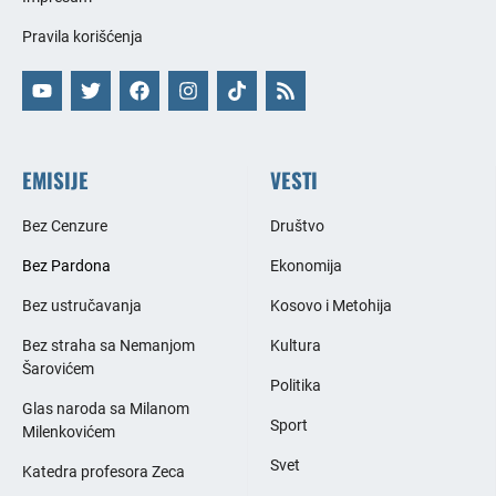
Pravila korišćenja
EMISIJE
VESTI
Bez Cenzure
Društvo
Bez Pardona
Ekonomija
Bez ustručavanja
Kosovo i Metohija
Bez straha sa Nemanjom
Kultura
Šarovićem
Politika
Glas naroda sa Milanom
Sport
Milenkovićem
Svet
Katedra profesora Zeca