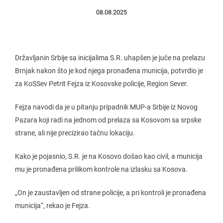
08.08.2025
Državljanin Srbije sa inicijalima S.R. uhapšen je juče na prelazu
Brnjak nakon što je kod njega pronađena municija, potvrdio je
za KoSSev Petrit Fejza iz Kosovske policije, Region Sever.
Fejza navodi da je u pitanju pripadnik MUP-a Srbije iz Novog
Pazara koji radi na jednom od prelaza sa Kosovom sa srpske
strane, ali nije precizirao tačnu lokaciju.
Kako je pojasnio, S.R. je na Kosovo došao kao civil, a municija
mu je pronađena prilikom kontrole na izlasku sa Kosova.
„On je zaustavljen od strane policije, a pri kontroli je pronađena
municija“, rekao je Fejza.