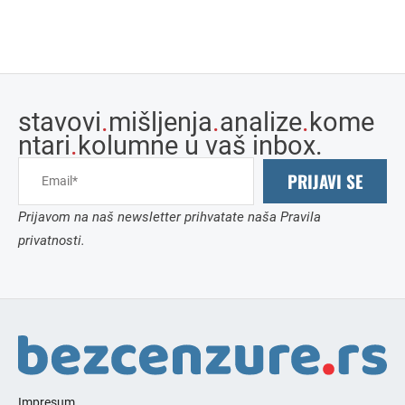
stavovi
.
mišljenja
.
analize
.
kome
ntari
.
kolumne u vaš inbox.
PRIJAVI SE
Prijavom na naš newsletter prihvatate naša Pravila
privatnosti.
Impresum