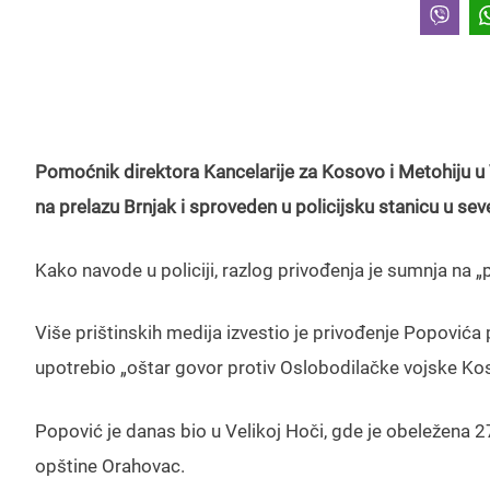
Pomoćnik direktora Kancelarije za Kosovo i Metohiju u V
na prelazu Brnjak i sproveden u policijsku stanicu u se
Kako navode u policiji, razlog privođenja je sumnja na „
Više prištinskih medija izvestio je privođenje Popović
upotrebio „oštar govor protiv Oslobodilačke vojske Kos
Popović je danas bio u Velikoj Hoči, gde je obeležena 27
opštine Orahovac.