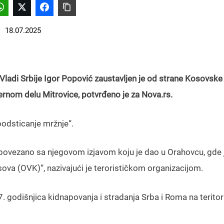
18.07.2025
ladi Srbije Igor Popović zaustavljen je od strane Kosovske 
vernom delu Mitrovice, potvrđeno je za Nova.rs.
podsticanje mržnje“.
a povezano sa njegovom izjavom koju je dao u Orahovcu, gde 
ova (OVK)“, nazivajući je terorističkom organizacijom.
. godišnjica kidnapovanja i stradanja Srba i Roma na teritori