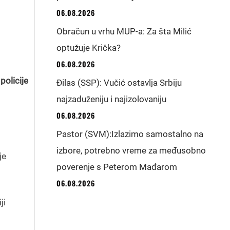
06.08.2026
Obračun u vrhu MUP-a: Za šta Milić
optužuje Krička?
06.08.2026
policije
Đilas (SSP): Vučić ostavlja Srbiju
najzaduženiju i najizolovaniju
06.08.2026
Pastor (SVM):Izlazimo samostalno na
izbore, potrebno vreme za međusobno
je
poverenje s Peterom Mađarom
06.08.2026
ji