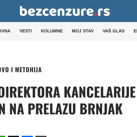
OVNA
VESTI
KOLUMNE
MOJ STAV
VAŠ GLAS
E
VO I METOHIJA
DIREKTORA KANCELARIJE
EN NA PRELAZU BRNJAK