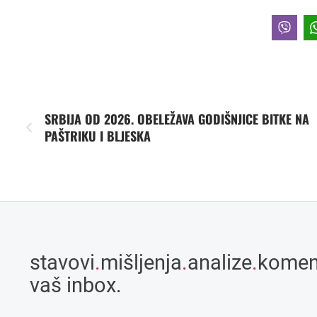
SRBIJA OD 2026. OBELEŽAVA GODIŠNJICE BITKE NA
PAŠTRIKU I BLJESKA
stavovi
.
mišljenja
.
analize
.
komen
vaš inbox.