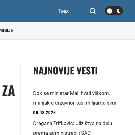
Ћир.
MISIJE
NAJNOVIJE VESTI
 ZA
Dok se ministar Mali hvali viškom,
manjak u državnoj kasi milijardu evra
06.08.2026
Dragana Trifković: Ulizištvo na delu
prema administraciji SAD