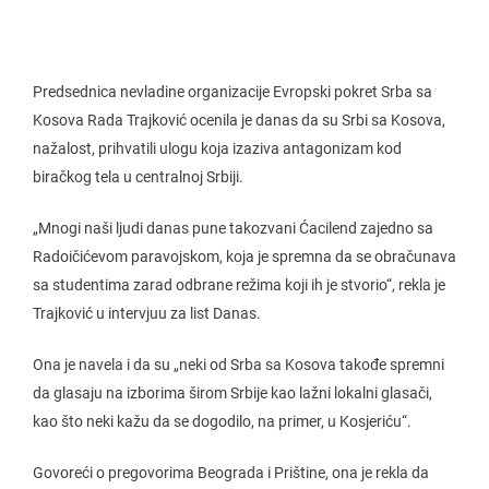
Predsednica nevladine organizacije Evropski pokret Srba sa
Kosova Rada Trajković ocenila je danas da su Srbi sa Kosova,
nažalost, prihvatili ulogu koja izaziva antagonizam kod
biračkog tela u centralnoj Srbiji.
„Mnogi naši ljudi danas pune takozvani Ćacilend zajedno sa
Radoičićevom paravojskom, koja je spremna da se obračunava
sa studentima zarad odbrane režima koji ih je stvorio“, rekla je
Trajković u intervjuu za list Danas.
Ona je navela i da su „neki od Srba sa Kosova takođe spremni
da glasaju na izborima širom Srbije kao lažni lokalni glasači,
kao što neki kažu da se dogodilo, na primer, u Kosjeriću“.
Govoreći o pregovorima Beograda i Prištine, ona je rekla da