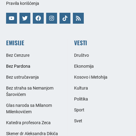
Pravila korišćenja
EMISIJE
VESTI
Bez Cenzure
Društvo
Bez Pardona
Ekonomija
Bez ustručavanja
Kosovo i Metohija
Bez straha sa Nemanjom
Kultura
Šarovićem
Politika
Glas naroda sa Milanom
Sport
Milenkovićem
Svet
Katedra profesora Zeca
Skener dr Aleksandra Dikića