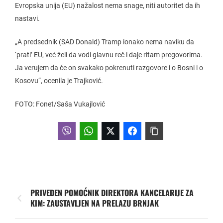
Evropska unija (EU) nažalost nema snage, niti autoritet da ih
nastavi.
„A predsednik (SAD Donald) Tramp ionako nema naviku da
‘prati’ EU, već želi da vodi glavnu reč i daje ritam pregovorima.
Ja verujem da će on svakako pokrenuti razgovore i o Bosni i o
Kosovu“, ocenila je Trajković.
FOTO: Fonet/Saša Vukajlović
PRIVEDEN POMOĆNIK DIREKTORA KANCELARIJE ZA
KIM: ZAUSTAVLJEN NA PRELAZU BRNJAK