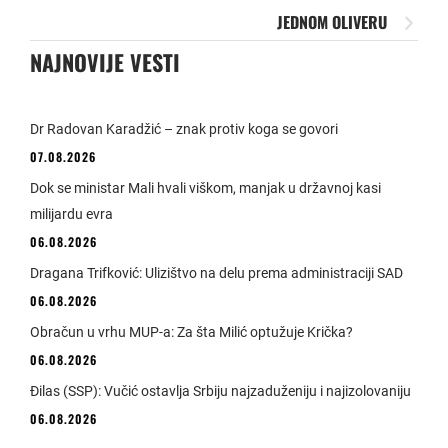
JEDNOM OLIVERU
NAJNOVIJE VESTI
Dr Radovan Karadžić – znak protiv koga se govori
07.08.2026
Dok se ministar Mali hvali viškom, manjak u državnoj kasi
milijardu evra
06.08.2026
Dragana Trifković: Ulizištvo na delu prema administraciji SAD
06.08.2026
Obračun u vrhu MUP-a: Za šta Milić optužuje Krička?
06.08.2026
Đilas (SSP): Vučić ostavlja Srbiju najzaduženiju i najizolovaniju
06.08.2026