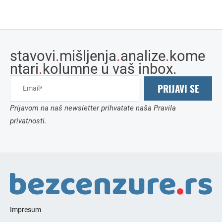
stavovi
.
mišljenja
.
analize
.
kome
ntari
.
kolumne u vaš inbox.
PRIJAVI SE
Prijavom na naš newsletter prihvatate naša Pravila
privatnosti.
Impresum