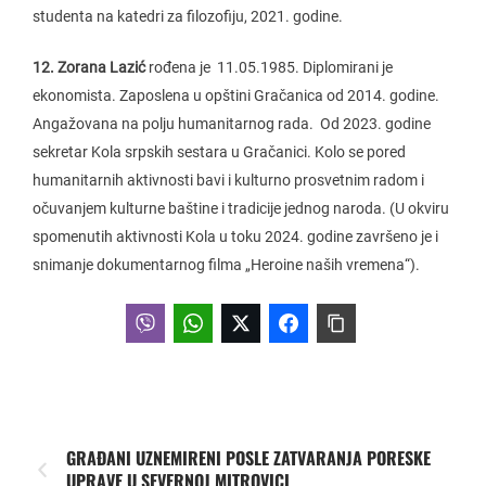
studenta na katedri za filozofiju, 2021. godine.
12. Zorana Lazić
rođena je 11.05.1985. Diplomirani je
ekonomista. Zaposlena u opštini Gračanica od 2014. godine.
Angažovana na polju humanitarnog rada. Od 2023. godine
sekretar Kola srpskih sestara u Gračanici. Kolo se pored
humanitarnih aktivnosti bavi i kulturno prosvetnim radom i
očuvanjem kulturne baštine i tradicije jednog naroda. (U okviru
spomenutih aktivnosti Kola u toku 2024. godine završeno je i
snimanje dokumentarnog filma „Heroine naših vremena“).
GRAĐANI UZNEMIRENI POSLE ZATVARANJA PORESKE
UPRAVE U SEVERNOJ MITROVICI