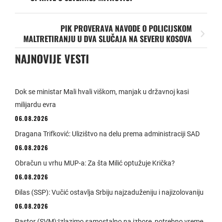
PIK PROVERAVA NAVODE O POLICIJSKOM
MALTRETIRANJU U DVA SLUČAJA NA SEVERU KOSOVA
NAJNOVIJE VESTI
Dok se ministar Mali hvali viškom, manjak u državnoj kasi
milijardu evra
06.08.2026
Dragana Trifković: Ulizištvo na delu prema administraciji SAD
06.08.2026
Obračun u vrhu MUP-a: Za šta Milić optužuje Krička?
06.08.2026
Đilas (SSP): Vučić ostavlja Srbiju najzaduženiju i najizolovaniju
06.08.2026
Pastor (SVM):Izlazimo samostalno na izbore, potrebno vreme