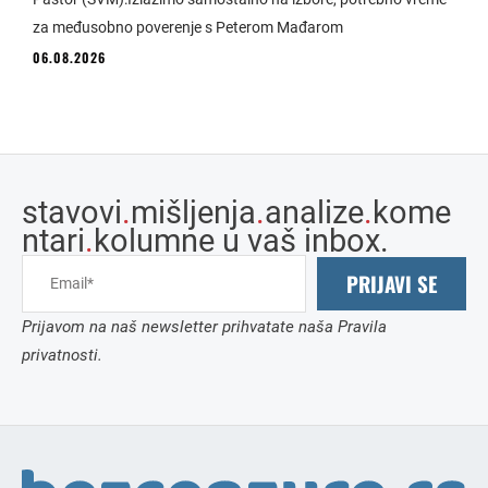
za međusobno poverenje s Peterom Mađarom
06.08.2026
stavovi
.
mišljenja
.
analize
.
kome
ntari
.
kolumne u vaš inbox.
PRIJAVI SE
Prijavom na naš newsletter prihvatate naša Pravila
privatnosti.