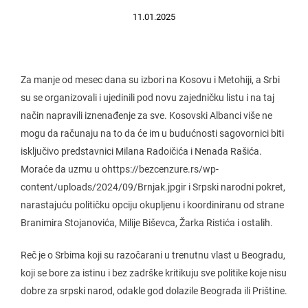
11.01.2025
Za manje od mesec dana su izbori na Kosovu i Metohiji, a Srbi
su se organizovali i ujedinili pod novu zajedničku listu i na taj
način napravili iznenađenje za sve. Kosovski Albanci više ne
mogu da računaju na to da će im u budućnosti sagovornici biti
isključivo predstavnici Milana Radoičića i Nenada Rašića.
Moraće da uzmu u ohttps://bezcenzure.rs/wp-
content/uploads/2024/09/Brnjak.jpgir i Srpski narodni pokret,
narastajuću političku opciju okupljenu i koordiniranu od strane
Branimira Stojanovića, Milije Biševca, Žarka Ristića i ostalih.
Reč je o Srbima koji su razočarani u trenutnu vlast u Beogradu,
koji se bore za istinu i bez zadrške kritikuju sve politike koje nisu
dobre za srpski narod, odakle god dolazile Beograda ili Prištine.