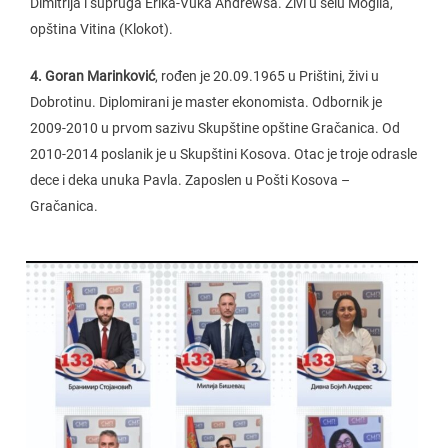
Dimitrija i supruga Erika-Vuka Andrewsa. Živi u selu Mogila,
opština Vitina (Klokot).
4. Goran Marinković
, rođen je 20.09.1965 u Prištini, živi u
Dobrotinu. Diplomirani je master ekonomista. Odbornik je
2009-2010 u prvom sazivu Skupštine opštine Gračanica. Od
2010-2014 poslanik je u Skupštini Kosova. Otac je troje odrasle
dece i deka unuka Pavla. Zaposlen u Pošti Kosova –
Gračanica.