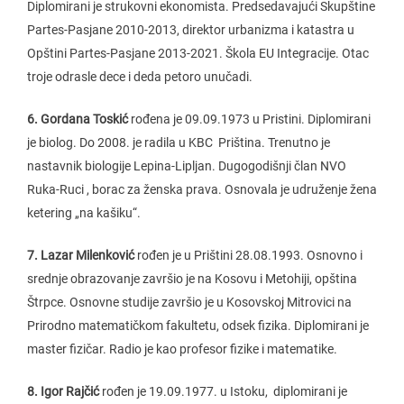
Diplomirani je strukovni ekonomista. Predsedavajući Skupštine
Partes-Pasjane 2010-2013, direktor urbanizma i katastra u
Opštini Partes-Pasjane 2013-2021. Škola EU Integracije. Otac
troje odrasle dece i deda petoro unučadi.
6. Gordana Toskić
rođena je 09.09.1973 u Pristini. Diplomirani
je biolog. Do 2008. je radila u KBC Priština. Trenutno je
nastavnik biologije Lepina-Lipljan. Dugogodišnji član NVO
Ruka-Ruci , borac za ženska prava. Osnovala je udruženje žena
ketering „na kašiku“.
7. Lazar Milenković
rođen je u Prištini 28.08.1993. Osnovno i
srednje obrazovanje završio je na Kosovu i Metohiji, opština
Štrpce. Osnovne studije završio je u Kosovskoj Mitrovici na
Prirodno matematičkom fakultetu, odsek fizika. Diplomirani je
master fizičar. Radio je kao profesor fizike i matematike.
8. Igor Rajčić
rođen je 19.09.1977. u Istoku, diplomirani je