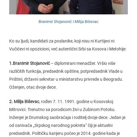
Branimir Stojanović i Milija Biševac
Ko su ljudi, kandidati za poslanike, koji nisu ni Kurtijevi ni
Vučićevi ni opozicioni, već autentični Srbi sa Kosova i Metohije:
1.Branimir Stojanović
– diplomirani menadžer. Vršio više
različitih funkcija, predsednik opštine, potpredsednik Vlade u
Prištini, državni sekretar u ministarstvu privrede u Beogradu.
Oženjen, otac dvoje dece.
2. Milija Biševac
, rođen 7. 11. 1991. godine u Kosovskoj
Mitrovici. Trenutno sa porodicom živi u Zubinom Potoku.
Inženjer je Drumskog saobraćaja i roditelj dvoje dece. Jedan je
od osnivača „Srpskog narodnog pokreta“ čiji je aktuelni
predsednik. Političku karijeru počeo je 2014. godine kada je