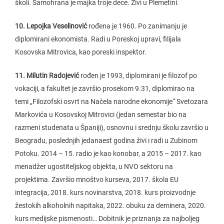
školi. Samohrana je majka troje dece. Živi u Plemetini.
10. Lepojka Veselinović
rođena je 1960. Po zanimanju je
diplomirani ekonomista. Radi u Poreskoj upravi, filijala
Kosovska Mitrovica, kao poreski inspektor.
11. Milutin Radojević
rođen je 1993, diplomirani je filozof po
vokaciji, a fakultet je završio prosekom 9.31, diplomirao na
temi „Filozofski osvrt na Načela narodne ekonomije“ Svetozara
Markovića u Kosovskoj Mitrovici (jedan semestar bio na
razmeni studenata u Španiji), osnovnu i srednju školu završio u
Beogradu, poslednjih jedanaest godina živi i radi u Zubinom
Potoku. 2014 – 15. radio je kao konobar, a 2015 – 2017. kao
menadžer ugostiteljskog objekta, u NVO sektoru na
projektima. Završio mnoštvo kurseva, 2017. škola EU
integracija, 2018. kurs novinarstva, 2018. kurs proizvodnje
žestokih alkoholnih napitaka, 2022. obuku za deminera, 2020.
kurs medijske pismenosti… Dobitnik je priznanja za najboljeg