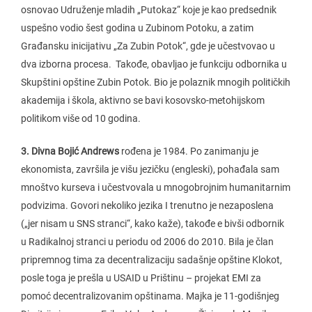
osnovao Udruženje mladih „Putokaz“ koje je kao predsednik
uspešno vodio šest godina u Zubinom Potoku, a zatim
Građansku inicijativu „Za Zubin Potok“, gde je učestvovao u
dva izborna procesa. Takođe, obavljao je funkciju odbornika u
Skupštini opštine Zubin Potok. Bio je polaznik mnogih političkih
akademija i škola, aktivno se bavi kosovsko-metohijskom
politikom više od 10 godina.
3. Divna Bojić Andrews
rođena je 1984. Po zanimanju je
ekonomista, završila je višu jezičku (engleski), pohađala sam
mnoštvo kurseva i učestvovala u mnogobrojnim humanitarnim
podvizima. Govori nekoliko jezika I trenutno je nezaposlena
(„jer nisam u SNS stranci“, kako kaže), takođe e bivši odbornik
u Radikalnoj stranci u periodu od 2006 do 2010. Bila je član
pripremnog tima za decentralizaciju sadašnje opštine Klokot,
posle toga je prešla u USAID u Prištinu – projekat EMI za
pomoć decentralizovanim opštinama. Majka je 11-godišnjeg