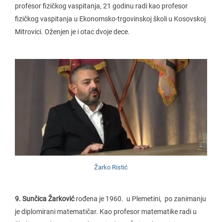
profesor fizičkog vaspitanja, 21 godinu radi kao profesor
fizičkog vaspitanja u Ekonomsko-trgovinskoj školi u Kosovskoj
Mitrovici. Oženjen je i otac dvoje dece.
Žarko Ristić
9. Sunčica Žarković
rođena je 1960. u Plemetini, po zanimanju
je diplomirani matematičar. Kao profesor matematike radi u