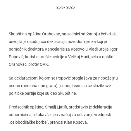
25.07.2025
Skupština opštine Orahovac, na sednici održanoj u četvrtak,
usvojila je osuđujuću deklaraciju povodom jezika koji je
pomoćnik direktora Kancelarije za Kosovo u Vladi Srbije, Igor
Popović, koristio prošle nedelje u Velikoj Hoči, selu u opštini
Orahovac, protiv OVK.
Sa deklaracijom, kojom se Popović proglašava za nepoželjnu
osobu (persona non grata), jednoglasno su se složile sve
političke partije koje su deo Skupštine.
Predsednik opštine, Smajlj Ljatifi, predstavio je deklaraciju
odbornicima, istakavši njen značaj za očuvanje vrednosti
„oslobodilačke borbe“, prenosi Klan Kosova.