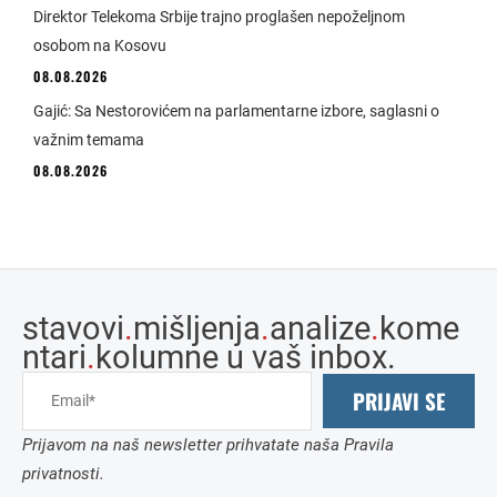
Direktor Telekoma Srbije trajno proglašen nepoželjnom
osobom na Kosovu
08.08.2026
Gajić: Sa Nestorovićem na parlamentarne izbore, saglasni o
važnim temama
08.08.2026
stavovi
.
mišljenja
.
analize
.
kome
ntari
.
kolumne u vaš inbox.
PRIJAVI SE
Prijavom na naš newsletter prihvatate naša Pravila
privatnosti.