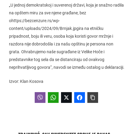
„U jednoj demokratskoj i suverenoj državi, koja je snažno radila
na opštem miru za sve njene građane, bez
ohttps://bezcenzure.rs/wp-
content/uploads/2024/09/Brnjak.jpgira na etničku
pripadnost, boju ili veru, osoba koja koristi govor mržnje i
razdora nije dobrodošla i za našu opštinu je persona non
grata. Ohrabrujemo naše sugrađane iz Velike Hoče i
predstavnike tog sela da se distanciraju od ovakvog
neprihvatljivog govora“, navodi se između ostalog u deklaraciji.
Izvor: Klan Kosova