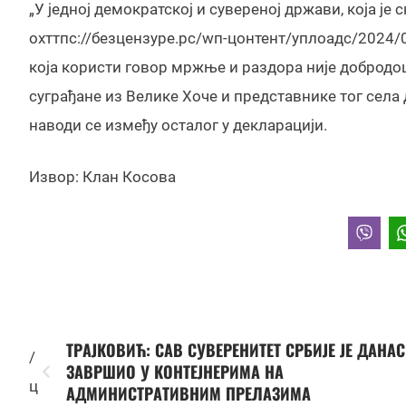
„У једној демократској и сувереној држави, која је
охттпс://безцензуре.рс/wп-цонтент/уплоадс/2024/0
која користи говор мржње и раздора није добродош
суграђане из Велике Хоче и представнике тог села 
наводи се између осталог у декларацији.
Извор: Клан Косова
ТРАЈКОВИЋ: САВ СУВЕРЕНИТЕТ СРБИЈЕ ЈЕ ДАНАС
/
ЗАВРШИО У КОНТЕЈНЕРИМА НА
ц
АДМИНИСТРАТИВНИМ ПРЕЛАЗИМА