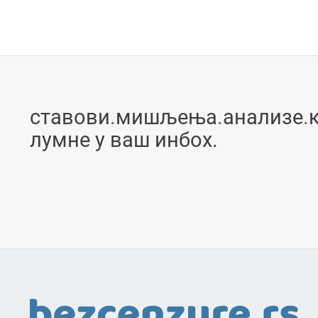
ставови
.
мишљења
.
анализе
.
лумне у ваш инбоx.