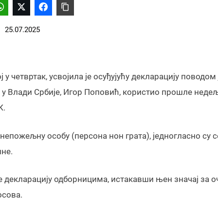
25.07.2025
 четвртак, усвојила је осуђујућу декларацију поводом 
 у Влади Србије, Игор Поповић, користио прошле недељ
К.
непожељну особу (персона нон грата), једногласно су с
ине.
 декларацију одборницима, истакавши њен значај за 
осова.