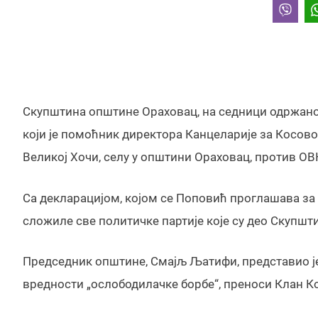
Скупштина општине Ораховац, на седници одржаној у
који је помоћник директора Канцеларије за Косово
Великој Хочи, селу у општини Ораховац, против ОВ
Са декларацијом, којом се Поповић проглашава за 
сложиле све политичке партије које су део Скупшт
Председник општине, Смајљ Љатифи, представио је
вредности „ослободилачке борбе“, преноси Клан К