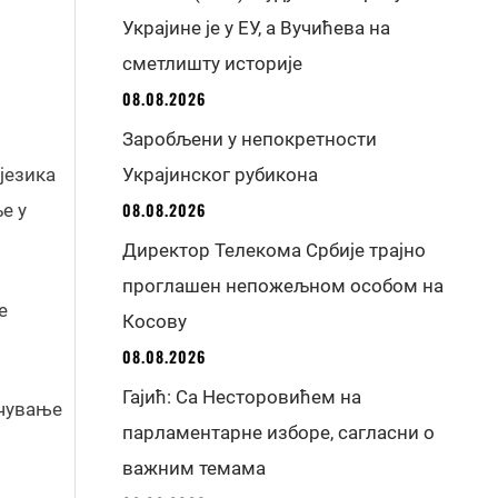
Украјине је у ЕУ, а Вучићева на
сметлишту историје
08.08.2026
Заробљени у непокретности
језика
Украјинског рубикона
08.08.2026
е у
Директор Телекома Србије трајно
проглашен непожељном особом на
е
Косову
08.08.2026
Гајић: Са Несторовићем на
очување
парламентарне изборе, сагласни о
важним темама