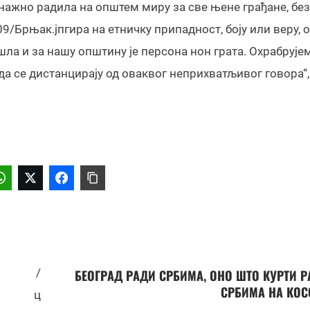
 снажно радила на општем миру за све њене грађане, без
9/Брњак.јпгира на етничку припадност, боју или веру, 
ла и за нашу општину је персона нон грата. Охрабрује
да се дистанцирају од оваквог неприхватљивог говора“,
/
БЕОГРАД РАДИ СРБИМА, ОНО ШТО КУРТИ 
СРБИМА НА КОС
ц