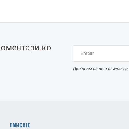
коментари
.
ко
Пријавом на наш неwслетте
ЕМИСИЈЕ