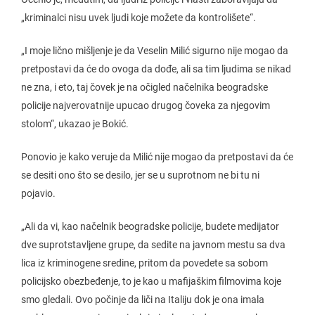
„kriminalci nisu uvek ljudi koje možete da kontrolišete“.
„I moje lično mišljenje je da Veselin Milić sigurno nije mogao da
pretpostavi da će do ovoga da dođe, ali sa tim ljudima se nikad
ne zna, i eto, taj čovek je na očigled načelnika beogradske
policije najverovatnije upucao drugog čoveka za njegovim
stolom“, ukazao je Bokić.
Ponovio je kako veruje da Milić nije mogao da pretpostavi da će
se desiti ono što se desilo, jer se u suprotnom ne bi tu ni
pojavio.
„Ali da vi, kao načelnik beogradske policije, budete medijator
dve suprotstavljene grupe, da sedite na javnom mestu sa dva
lica iz kriminogene sredine, pritom da povedete sa sobom
policijsko obezbeđenje, to je kao u mafijaškim filmovima koje
smo gledali. Ovo počinje da liči na Italiju dok je ona imala