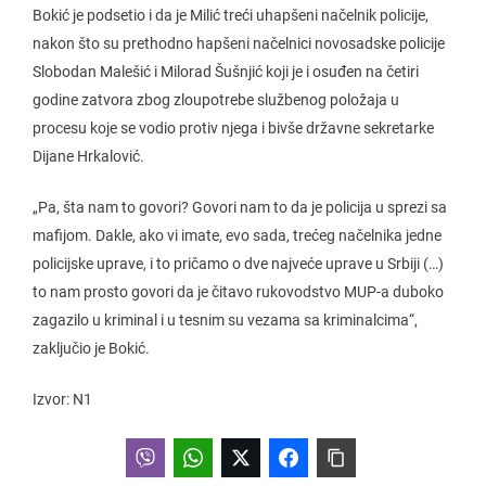
Bokić je podsetio i da je Milić treći uhapšeni načelnik policije,
nakon što su prethodno hapšeni načelnici novosadske policije
Slobodan Malešić i Milorad Šušnjić koji je i osuđen na četiri
godine zatvora zbog zloupotrebe službenog položaja u
procesu koje se vodio protiv njega i bivše državne sekretarke
Dijane Hrkalović.
„Pa, šta nam to govori? Govori nam to da je policija u sprezi sa
mafijom. Dakle, ako vi imate, evo sada, trećeg načelnika jedne
policijske uprave, i to pričamo o dve najveće uprave u Srbiji (…)
to nam prosto govori da je čitavo rukovodstvo MUP-a duboko
zagazilo u kriminal i u tesnim su vezama sa kriminalcima“,
zaključio je Bokić.
Izvor: N1