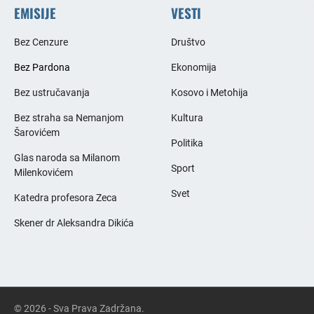
EMISIJE
VESTI
Bez Cenzure
Društvo
Bez Pardona
Ekonomija
Bez ustručavanja
Kosovo i Metohija
Bez straha sa Nemanjom
Kultura
Šarovićem
Politika
Glas naroda sa Milanom
Sport
Milenkovićem
Svet
Katedra profesora Zeca
Skener dr Aleksandra Dikića
© 2026 - Sva Prava Zadržana.