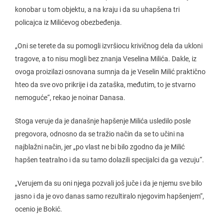
konobar u tom objektu, a na kraju i da su uhapšena tri
policajca iz Milićevog obezbeđenja.
„Oni se terete da su pomogli izvršiocu krivičnog dela da ukloni
tragove, a to nisu mogli bez znanja Veselina Milića. Dakle, iz
ovoga proizilazi osnovana sumnja da je Veselin Milić praktično
hteo da sve ovo prikrije i da zataška, međutim, to je stvarno
nemoguće“, rekao je noinar Danasa.
Stoga veruje da je današnje hapšenje Milića usledilo posle
pregovora, odnosno da se tražio način da se to učini na
najblažni način, jer „po vlast ne bi bilo zgodno da je Milić
hapšen teatralno i da su tamo dolazili specijalci da ga vezuju“.
„Verujem da su oni njega pozvali još juče i da je njemu sve bilo
jasno i da je ovo danas samo rezultiralo njegovim hapšenjem“,
ocenio je Bokić.