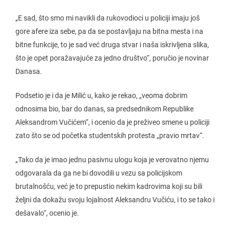
„E sad, što smo mi navikli da rukovodioci u policiji imaju još
gore afere iza sebe, pa da se postavljaju na bitna mesta i na
bitne funkcije, to je sad već druga stvar i naša iskrivljena slika,
što je opet poražavajuće za jedno društvo“, poručio je novinar
Danasa.
Podsetio je i da je Milić u, kako je rekao, „veoma dobrim
odnosima bio, bar do danas, sa predsednikom Republike
Aleksandrom Vučićem“, i ocenio da je preživeo smene u policiji
zato što se od početka studentskih protesta „pravio mrtav“.
„Tako da je imao jednu pasivnu ulogu koja je verovatno njemu
odgovarala da ga ne bi dovodili u vezu sa policijskom
brutalnošću, već je to prepustio nekim kadrovima koji su bili
željni da dokažu svoju lojalnost Aleksandru Vučiću, i to se tako i
dešavalo“, ocenio je.