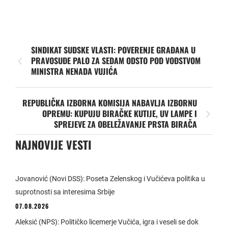
SINDIKAT SUDSKE VLASTI: POVERENJE GRAĐANA U
PRAVOSUĐE PALO ZA SEDAM ODSTO POD VOĐSTVOM
MINISTRA NENADA VUJIĆA
REPUBLIČKA IZBORNA KOMISIJA NABAVLJA IZBORNU
OPREMU: KUPUJU BIRAČKE KUTIJE, UV LAMPE I
SPREJEVE ZA OBELEŽAVANJE PRSTA BIRAČA
NAJNOVIJE VESTI
Jovanović (Novi DSS): Poseta Zelenskog i Vučićeva politika u
suprotnosti sa interesima Srbije
07.08.2026
Aleksić (NPS): Političko licemerje Vučića, igra i veseli se dok