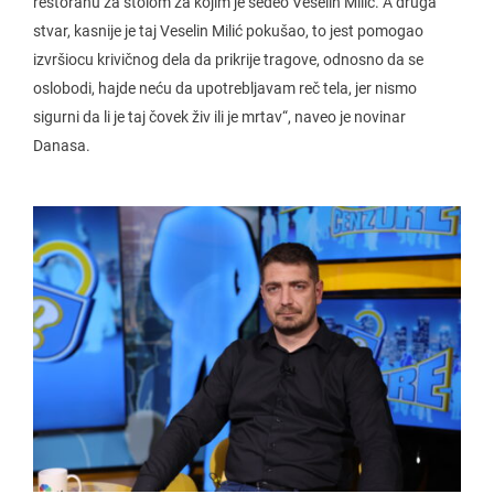
restoranu za stolom za kojim je sedeo Veselin Milić. A druga
stvar, kasnije je taj Veselin Milić pokušao, to jest pomogao
izvršiocu krivičnog dela da prikrije tragove, odnosno da se
oslobodi, hajde neću da upotrebljavam reč tela, jer nismo
sigurni da li je taj čovek živ ili je mrtav“, naveo je novinar
Danasa.