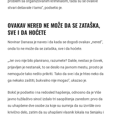
problem sa organizovanim kriminalom, tada su se ovakve
stvari dešavale i tamo“, podsetio je.
OVAKAV NERED NE MOŽE DA SE ZATAŠKA,
SVE I DA HOĆETE
Novinar Danasa je naveo i da kada se dogodi ovakav „nered“,
onda to ne može da se zataška, sve i da hoćete.
„Jer ovo nije bilo planirano, razumete? Dakle, nestao je čovek,
prijavljen je nestanak, to se desilo na javnom mestu, prosto je
nemoguće tako nešto prikriti. Tako da sve i da je hteo neko da
ga nekako zaštiti, bukvalno nije mogao“, ukazao je.
Bokić je podsetio i na redosled hapšenja, odnosno da je Više
javno tužilaštvo sinoć izdalo tri saopštenja zaredom: prvo da
su uhapšene dve osobe za koje su sumnja da su izvršile ovo
krivično delo, zatim da su uhapšeni vlasnik lokala na Senjaku i