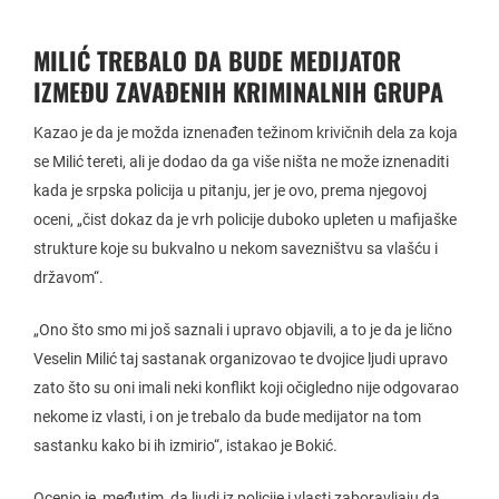
MILIĆ TREBALO DA BUDE MEDIJATOR
IZMEĐU ZAVAĐENIH KRIMINALNIH GRUPA
Kazao je da je možda iznenađen težinom krivičnih dela za koja
se Milić tereti, ali je dodao da ga više ništa ne može iznenaditi
kada je srpska policija u pitanju, jer je ovo, prema njegovoj
oceni, „čist dokaz da je vrh policije duboko upleten u mafijaške
strukture koje su bukvalno u nekom savezništvu sa vlašću i
državom“.
„Ono što smo mi još saznali i upravo objavili, a to je da je lično
Veselin Milić taj sastanak organizovao te dvojice ljudi upravo
zato što su oni imali neki konflikt koji očigledno nije odgovarao
nekome iz vlasti, i on je trebalo da bude medijator na tom
sastanku kako bi ih izmirio“, istakao je Bokić.
Ocenio je, međutim, da ljudi iz policije i vlasti zaboravljaju da