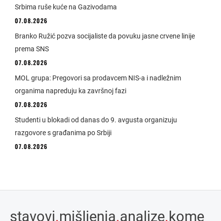
Srbima ruše kuće na Gazivodama
07.08.2026
Branko Ružić pozva socijaliste da povuku jasne crvene linije
prema SNS
07.08.2026
MOL grupa: Pregovori sa prodavcem NIS-a i nadležnim
organima napreduju ka završnoj fazi
07.08.2026
Studenti u blokadi od danas do 9. avgusta organizuju
razgovore s građanima po Srbiji
07.08.2026
stavovi
.
mišljenja
.
analize
.
kome