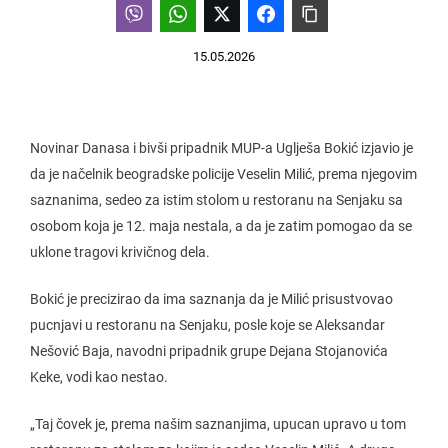
15.05.2026
Novinar Danasa i bivši pripadnik MUP-a Uglješa Bokić izjavio je
da je načelnik beogradske policije Veselin Milić, prema njegovim
saznanima, sedeo za istim stolom u restoranu na Senjaku sa
osobom koja je 12. maja nestala, a da je zatim pomogao da se
uklone tragovi krivičnog dela.
Bokić je precizirao da ima saznanja da je Milić prisustvovao
pucnjavi u restoranu na Senjaku, posle koje se Aleksandar
Nešović Baja, navodni pripadnik grupe Dejana Stojanovića
Keke, vodi kao nestao.
„Taj čovek je, prema našim saznanjima, upucan upravo u tom