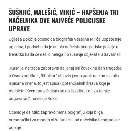
ŠUŠNJIĆ, MALEŠIĆ, MIKIĆ – HAPŠENJA TRI
NAČELNIKA DVE NAJVEĆE POLICIJSKE
UPRAVE
Uglješa Bokić je ocenio da biografija Veselina Milića uopšte nije
ugledna, i podsetio da je on bio načelnik beogradske policije u
trenutku kada se desilo nelegalno rušenje objekata u Savamali.
„Kasnije, ne treba zaboraviti da je taj isti čovek na dan tragedije
u Osnovnoj školi „Ribnikar“ objavio javno papir na kom su bila
ispisana imena, to jest spisak potencijalnih žrtava koje je
maloletni Kecmanović planirao da likvidira, i on za to nije
odgovarao“, naveo je Bokić.
Ocenio je da Milić zapravo nema biografiju koja bi ga
preporučila i za mnogo nižu funkciju od načelnika beogradske
policije.