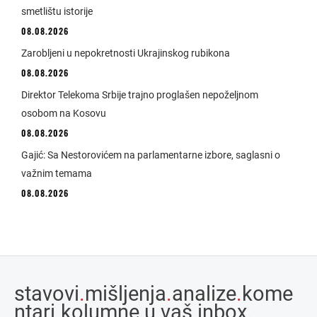
smetlištu istorije
08.08.2026
Zarobljeni u nepokretnosti Ukrajinskog rubikona
08.08.2026
Direktor Telekoma Srbije trajno proglašen nepoželjnom
osobom na Kosovu
08.08.2026
Gajić: Sa Nestorovićem na parlamentarne izbore, saglasni o
važnim temama
08.08.2026
stavovi
.
mišljenja
.
analize
.
kome
ntari
.
kolumne u vaš inbox.