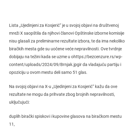
Lista „Ujedinjeni za Kosjerić“ je u svojoj objavi na društvenoj
mreži X saopštila da njihovi članovi Opštinske izborne komisije
nisu glasali za preliminarne rezultate izbora, te da ima nekoliko
biračkih mesta gde su uočene veće nepravilnosti. Ove tvrdnje
dobijaju na težini kada se uzme u ohttps://bezcenzure.rs/wp-
content/uploads/2024/09/Brnjak.jpgir da vladajuću partiju i
opoziciju u ovom mestu deli samo 51 glas.
Na svojoj objavi na X-u „Ujedinjeni za Kosjerić“ kažu da ove
rezultate ne mogu da prihvate zbog brojnih nepravilnosti,
uključujući:
duplih birački spiskovi i kupovine glasova na biračkom mestu
11,