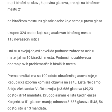
dupli birački spiskovi, kupovina glasova, pretnje na biračkom
mestu 21
na biračkom mestu 23 glasale osobe koje nemaju pravo glasa
ukupno 324 osobe koje su glasale van biračkog mesta
118 nevažećih listića
Oni su u svojoj objavi naveli da podnose zahtev za uvid u
materijal na 10 biračkih mesta. Podnosimo zahteve za
obaranje svih problematičnih biračkih mesta.
Prema rezultatima sa 100 odsto obrađenih glasova koje je
Republička izborna komisija objavila na sajtu, Lista Ne damo
Srbiju Aleksandar Vučić osvojila je 3.686 glasova (49,23
odsto), ili 14 mandata. Drugoplasirani je lista Ujedinjeni za
Kosjerić sa 51 glasom manje, odnosno 3.635 glasova ili 48, 54
odsto, što je 13 mandata.