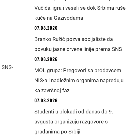
Vučića, igra i veseli se dok Srbima ruše
kuće na Gazivodama
07.08.2026
Branko Ružić pozva socijaliste da
povuku jasne crvene linije prema SNS
07.08.2026
a SNS-
MOL grupa: Pregovori sa prodavcem
NIS-a i nadležnim organima napreduju
ka završnoj fazi
07.08.2026
Studenti u blokadi od danas do 9.
avgusta organizuju razgovore s
građanima po Srbiji