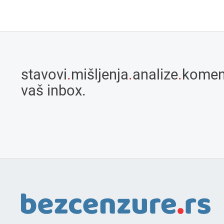
stavovi
.
mišljenja
.
analize
.
komen
vaš inbox.