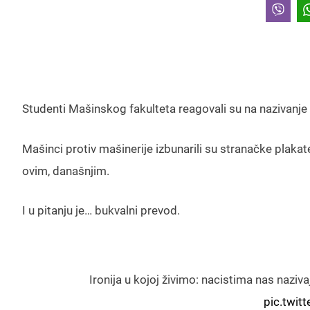
Studenti Mašinskog fakulteta reagovali su na nazivanje
Mašinci protiv mašinerije izbunarili su stranačke plakat
ovim, današnjim.
I u pitanju je… bukvalni prevod.
Ironija u kojoj živimo: nacistima nas naziv
pic.twi