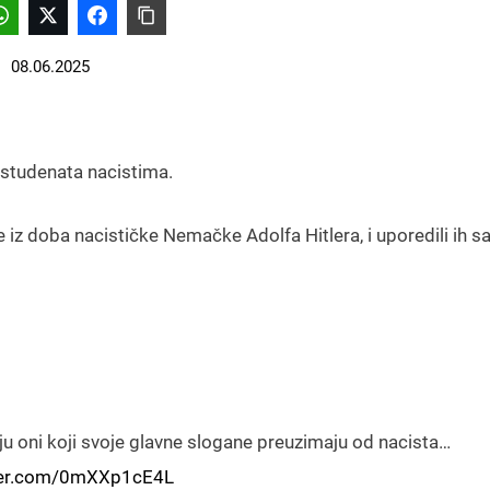
08.06.2025
 studenata nacistima.
e iz doba nacističke Nemačke Adolfa Hitlera, i uporedili ih s
aju oni koji svoje glavne slogane preuzimaju od nacista…
tter.com/0mXXp1cE4L