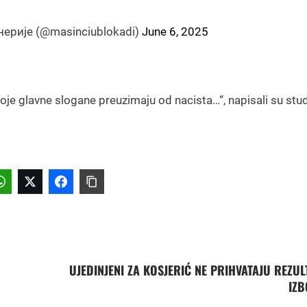
рије (@masinciublokadi)
June 6, 2025
svoje glavne slogane preuzimaju od nacista…“, napisali su stud
UJEDINJENI ZA KOSJERIĆ NE PRIHVATAJU REZUL
IZ