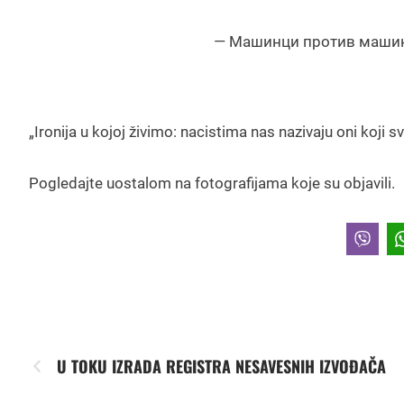
— Машинци против машине
„Ironija u kojoj živimo: nacistima nas nazivaju oni koji 
Pogledajte uostalom na fotografijama koje su objavili.
U TOKU IZRADA REGISTRA NESAVESNIH IZVOĐAČA