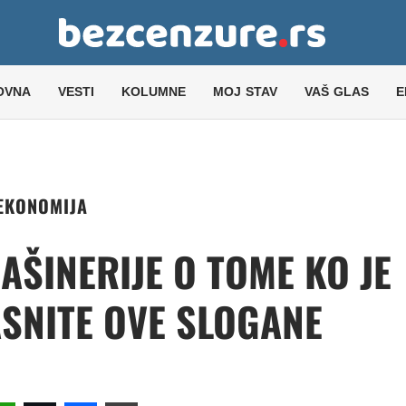
OVNA
VESTI
KOLUMNE
MOJ STAV
VAŠ GLAS
E
EKONOMIJA
AŠINERIJE O TOME KO JE
ASNITE OVE SLOGANE