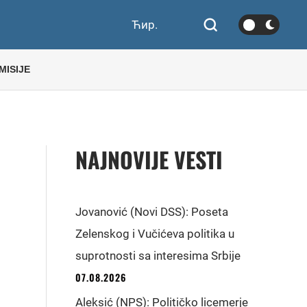
Ћир.
MISIJE
NAJNOVIJE VESTI
Jovanović (Novi DSS): Poseta
Zelenskog i Vučićeva politika u
suprotnosti sa interesima Srbije
07.08.2026
Aleksić (NPS): Političko licemerje