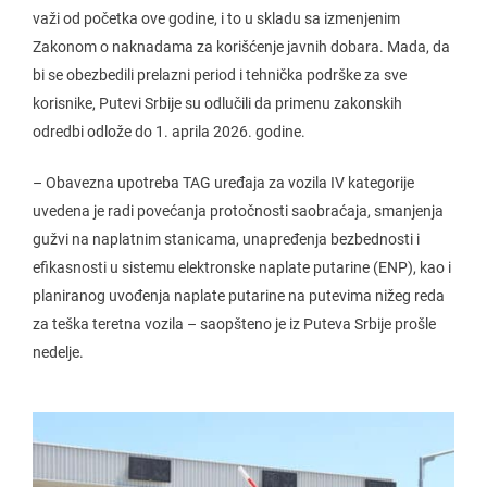
važi od početka ove godine, i to u skladu sa izmenjenim
Zakonom o naknadama za korišćenje javnih dobara. Mada, da
bi se obezbedili prelazni period i tehnička podrške za sve
korisnike, Putevi Srbije su odlučili da primenu zakonskih
odredbi odlože do 1. aprila 2026. godine.
– Obavezna upotreba TAG uređaja za vozila IV kategorije
uvedena je radi povećanja protočnosti saobraćaja, smanjenja
gužvi na naplatnim stanicama, unapređenja bezbednosti i
efikasnosti u sistemu elektronske naplate putarine (ENP), kao i
planiranog uvođenja naplate putarine na putevima nižeg reda
za teška teretna vozila – saopšteno je iz Puteva Srbije prošle
nedelje.