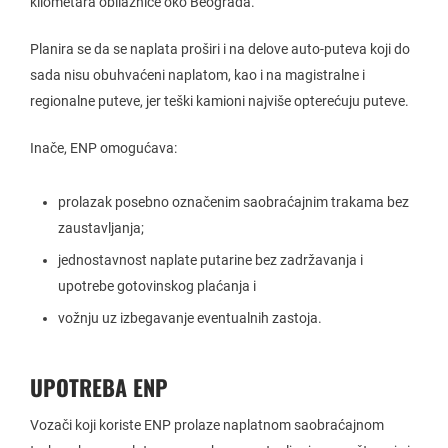
kilometara obilaznice oko Beograda.
Planira se da se naplata proširi i na delove auto-puteva koji do
sada nisu obuhvaćeni naplatom, kao i na magistralne i
regionalne puteve, jer teški kamioni najviše opterećuju puteve.
Inače, ENP omogućava:
prolazak posebno označenim saobraćajnim trakama bez
zaustavljanja;
jednostavnost naplate putarine bez zadržavanja i
upotrebe gotovinskog plaćanja i
vožnju uz izbegavanje eventualnih zastoja.
UPOTREBA ENP
Vozači koji koriste ENP prolaze naplatnom saobraćajnom