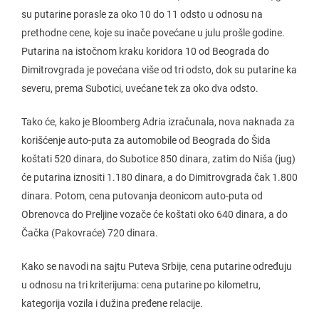
su putarine porasle za oko 10 do 11 odsto u odnosu na
prethodne cene, koje su inače povećane u julu prošle godine.
Putarina na istočnom kraku koridora 10 od Beograda do
Dimitrovgrada je povećana više od tri odsto, dok su putarine ka
severu, prema Subotici, uvećane tek za oko dva odsto.
Tako će, kako je Bloomberg Adria izračunala, nova naknada za
korišćenje auto-puta za automobile od Beograda do Šida
koštati 520 dinara, do Subotice 850 dinara, zatim do Niša (jug)
će putarina iznositi 1.180 dinara, a do Dimitrovgrada čak 1.800
dinara. Potom, cena putovanja deonicom auto-puta od
Obrenovca do Preljine vozače će koštati oko 640 dinara, a do
Čačka (Pakovraće) 720 dinara.
Kako se navodi na sajtu Puteva Srbije, cena putarine određuju
u odnosu na tri kriterijuma: cena putarine po kilometru,
kategorija vozila i dužina pređene relacije.