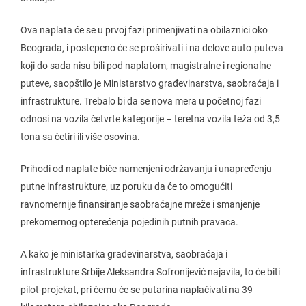
Ova naplata će se u prvoj fazi primenjivati na obilaznici oko
Beograda, i postepeno će se proširivati i na delove auto-puteva
koji do sada nisu bili pod naplatom, magistralne i regionalne
puteve, saopštilo je Ministarstvo građevinarstva, saobraćaja i
infrastrukture. Trebalo bi da se nova mera u početnoj fazi
odnosi na vozila četvrte kategorije – teretna vozila teža od 3,5
tona sa četiri ili više osovina.
Prihodi od naplate biće namenjeni održavanju i unapređenju
putne infrastrukture, uz poruku da će to omogućiti
ravnomernije finansiranje saobraćajne mreže i smanjenje
prekomernog opterećenja pojedinih putnih pravaca.
A kako je ministarka građevinarstva, saobraćaja i
infrastrukture Srbije Aleksandra Sofronijević najavila, to će biti
pilot-projekat, pri čemu će se putarina naplaćivati na 39