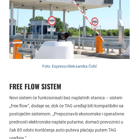
Foto: Espreso/Aleksandra Čolić
FREE FLOW SISTEM
Novi sistem će funkcionisati bez naplatnih stanica – sistem
„free flow“, dodaje se, dok će TAG uređaji biti kompatibilni sa
postojećim sistemom. „Prepoznavši ekonomske i operativne
prednosti elektronske naplate putarine, domaći prevoznici u
čak 85 odsto korišćenja auto-puteva plaćaju putem TAG
uređaja.“