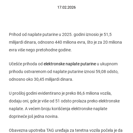
17.02.2026
Prihod od naplate putarine u 2025. godini iznosio je 51,5
milijardi dinara, odnosno 440 miliona evra, što je za 20 miliona
evra više nego pretohodne godine.
Učešće prihoda od
elektronske naplate putarine
u ukupnom
prihodu ostvarenom od naplate putarine iznosi 59,08 odsto,
odnosno oko 30,45 milijardi dinara.
U prošloj godini evidentirano je preko 86,6 miliona vozila,
dodaju oni, gde je više od 51 odsto prolaza preko elektronske
naplate. A većem broju korišćenja elektronske naplate
doprineće još jedna novina.
Obavezna upotreba TAG uređaja za teretna vozila počela je da