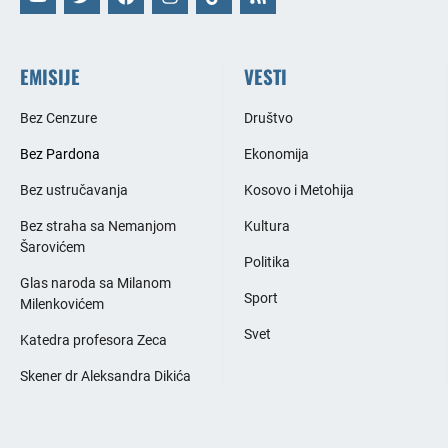
EMISIJE
VESTI
Bez Cenzure
Društvo
Bez Pardona
Ekonomija
Bez ustručavanja
Kosovo i Metohija
Bez straha sa Nemanjom
Kultura
Šarovićem
Politika
Glas naroda sa Milanom
Sport
Milenkovićem
Svet
Katedra profesora Zeca
Skener dr Aleksandra Dikića