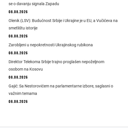
se o davanju signala Zapadu
08.08.2026
Olenik (LSV): Budućnost Srbije i Ukrajine je u EU, a Vučićeva na
smetlištu istorije
08.08.2026
Zarobljeni u nepokretnosti Ukrajinskog rubikona
08.08.2026
Direktor Telekoma Srbije trajno proglašen nepoželjnom
osobom na Kosovu
08.08.2026
Gajić: Sa Nestorovićem na parlamentarne izbore, saglasni o
važnim temama
08.08.2026