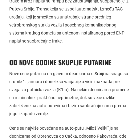
trakom kroz naplatnu rampu bez zaustavljanja, saopšteno je iz
Puteva Srbije. Transakcija se izvodi automatski, između TAG
uređaja, koji je smešten sa unutrašnje strane prednjeg
vetrobranskog stakla vozila i posebnog komunikacionog
sistema kratkog dometa sa antenom instaliranog pored ENP
naplatne saobraćajne trake.
OD NOVE GODINE SKUPLJE PUTARINE
Nove cene putarina na glavnim deonicama u Srbiji na snagu su
stupile 1. januara i donele su varijacije u visini naknada pre
svega za putnička vozila (K1-a). Na nekim deonicama promene
su minimalne i praktično neprimetne, dok su veće razlike
zabeležene na auto-putevima i brzim saobraćajnicama prema
jugu i zapadu zemlje.
Cene su najviše povećane na auto-putu „Miloš Veliki“ je na
deonicama od Obrenovca do Čačka, odnosno Pakovraća, gde