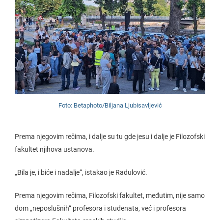
Foto: Betaphoto/Biljana Ljubisavljević
Prema njegovim rečima, i dalje su tu gde jesu i dalje je Filozofski
fakultet njihova ustanova.
„Bila je, i biće i nadalje“, istakao je Radulović.
Prema njegovim rečima, Filozofski fakultet, međutim, nije samo
dom „neposlušnih“ profesora i studenata, već i profesora