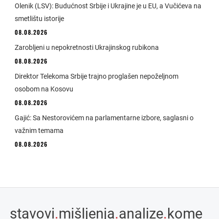
Olenik (LSV): Budućnost Srbije i Ukrajine je u EU, a Vučićeva na
smetlištu istorije
08.08.2026
Zarobljeni u nepokretnosti Ukrajinskog rubikona
08.08.2026
Direktor Telekoma Srbije trajno proglašen nepoželjnom
osobom na Kosovu
08.08.2026
Gajić: Sa Nestorovićem na parlamentarne izbore, saglasni o
važnim temama
08.08.2026
stavovi
.
mišljenja
.
analize
.
kome