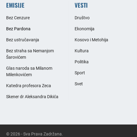
EMISIJE
VESTI
Bez Cenzure
Društvo
Bez Pardona
Ekonomija
Bez ustručavanja
Kosovo i Metohija
Bez straha sa Nemanjom
Kultura
Šarovićem
Politika
Glas naroda sa Milanom
Sport
Milenkovićem
Svet
Katedra profesora Zeca
Skener dr Aleksandra Dikića
© 2026 - Sva Prava Zadržana.