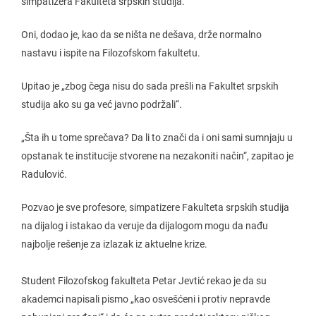
simpatizera Fakulteta srpskih studija.
Oni, dodao je, kao da se ništa ne dešava, drže normalno
nastavu i ispite na Filozofskom fakultetu.
Upitao je „zbog čega nisu do sada prešli na Fakultet srpskih
studija ako su ga već javno podržali“.
„Šta ih u tome sprečava? Da li to znači da i oni sami sumnjaju u
opstanak te institucije stvorene na nezakoniti način“, zapitao je
Radulović.
Pozvao je sve profesore, simpatizere Fakulteta srpskih studija
na dijalog i istakao da veruje da dijalogom mogu da nađu
najbolje rešenje za izlazak iz aktuelne krize.
Student Filozofskog fakulteta Petar Jevtić rekao je da su
akademci napisali pismo „kao osvešćeni i protiv nepravde