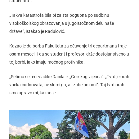
studenata“.
„Takva katastrofa bila bi zaista pogubna po sudbinu
visokoškolskog obrazovanja u jugoistočnom delu naše
države“, istakao je Radulović.
Kazao je da borba Fakulteta za očuvanje tri departmana traje
osam meseci i i da se student i profesori drže dostojanstveno u
toj borbi, iako imaju moćnog protivnika.
„Setimo se reči vladike Danila iz „Gorskog vijenca“: „Tvrd je orah
voćka čudnovata, ne slomi ga, ali zube polomi“. Taj tvrd orah
smo upravo mi, kazao je.