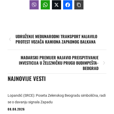
UDRUŽENJE MEĐUNARODNI TRANSPORT NAJAVILO
PROTEST VOZAČA KAMIONA ZAPADNOG BALKANA
MAĐARSKI PREMIJER NAJAVIO PREISPITIVANJE
INVESTICIJA U ŽELEZNIČKU PRUGU BUDIMPEŠTA-
BEOGRAD
NAJNOVIJE VESTI
Lopandić (SRCE): Poseta Zelenskog Beogradu simbolična, radi
se o davanju signala Zapadu
08.08.2026