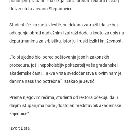
pobunjeni građani“ i da će ga sutra predati rektoru niškog
Univerziteta Jovanu Stepanoviću.
Studenti će, kazao je Jevtić, od dekana zatražiti da se bez
odlaganja obrati nadležnim i zatraži dodelu kvota za upis na
departmanima za srbistiku, istoriju i ruski jezik i književnost.
„To bi ujedno bio, pored poštovanja jasnih zakonskih
procedura, još i nepokolebljiv pokazatelj vaše građanske i
akademske časti. Takva vrsta svedočanstva u ovim nam je
danima nasušno potrebna“, istakao je Jevtić.
Prema njegovim rečima, studenti od rektora očekuju da u
daljim istupanjima bude „dostojan predstavnik akademske
zajednice“.
Izvor: Beta