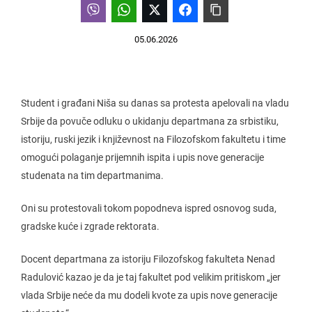
05.06.2026
Student i građani Niša su danas sa protesta apelovali na vladu
Srbije da povuče odluku o ukidanju departmana za srbistiku,
istoriju, ruski jezik i književnost na Filozofskom fakultetu i time
omogući polaganje prijemnih ispita i upis nove generacije
studenata na tim departmanima.
Oni su protestovali tokom popodneva ispred osnovog suda,
gradske kuće i zgrade rektorata.
Docent departmana za istoriju Filozofskog fakulteta Nenad
Radulović kazao je da je taj fakultet pod velikim pritiskom „jer
vlada Srbije neće da mu dodeli kvote za upis nove generacije