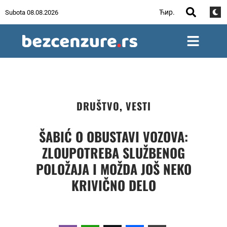
Ћир.
Subota 08.08.2026
DRUŠTVO
,
VESTI
ŠABIĆ O OBUSTAVI VOZOVA:
ZLOUPOTREBA SLUŽBENOG
POLOŽAJA I MOŽDA JOŠ NEKO
KRIVIČNO DELO