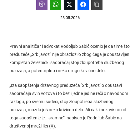
23.05.2026
Pravni analitičar i advokat Rodoljub Šabić ocenio je da time što
preduzeće „Srbijavoz“ nije obrazložilo zbog čega je obustavljen
kompletan železnički saobraćaj stoji zloupotreba službenog
položaja, a potencijalno i neko drugo krivično delo.
„Iza saopštenja državnog preduzeća ‘Srbijavoz’ o obustavi
saobraćaja svih vozova i to bez i jedne jedine reči o navodnom
razlogu, po svemu sudeći, stoji zloupotreba službenog
položaja, možda još neko krivično delo. Ali čak i nezavisno od
toga saopštenje je… sramno“, napisao je Rodoljub Šabić na
društvenoj mreži Iks (X).