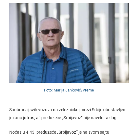
Foto: Marija Janković/Vreme
Saobraćaj svih vozova na železničkoj mreži Srbije obustavljen
je rano jutros, ali preduzeće „Srbijavoz“ nije navelo razlog.
Noćas u 4.43, preduzeće „Srbijavoz“ je na svom sajtu