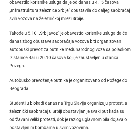
obavestilo korisnike usluga da je od danas u 4.15 časova
„Infrastruktura železnice Srbije“ obustavila do daljeg saobraćaj
svih vozova na železničkoj mreži Srbije.
Takođe u 5.10, „Srbijavoz“ je obavestio korisnike usluga da će
danas zbog obustave saobraćaja vozova biti organizovan
autobuski prevoz za putnike međunarodnog voza sa polaskom
iz stanice Bar u 20.10 časova koji je zaustavljen u stanici
Požega.
Autobusko prevoženje putnika je organizovano od Požege do
Beograda.
Studenti u blokadi danas na Trgu Slavija organizuju protest, a
železnički saobraćaj u Srbiji obustavljan je svaki put kada su
održavani veliki protesti, dok je razlog uglavnom bila dojava o
postavljenim bombama u svim vozovima.