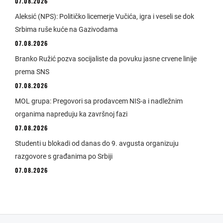
07.08.2026
Aleksić (NPS): Političko licemerje Vučića, igra i veseli se dok
Srbima ruše kuće na Gazivodama
07.08.2026
Branko Ružić pozva socijaliste da povuku jasne crvene linije
prema SNS
07.08.2026
MOL grupa: Pregovori sa prodavcem NIS-a i nadležnim
organima napreduju ka završnoj fazi
07.08.2026
Studenti u blokadi od danas do 9. avgusta organizuju
razgovore s građanima po Srbiji
07.08.2026