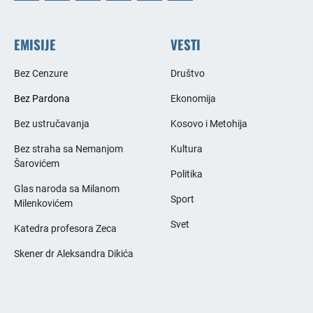
EMISIJE
VESTI
Bez Cenzure
Društvo
Bez Pardona
Ekonomija
Bez ustručavanja
Kosovo i Metohija
Bez straha sa Nemanjom
Kultura
Šarovićem
Politika
Glas naroda sa Milanom
Sport
Milenkovićem
Svet
Katedra profesora Zeca
Skener dr Aleksandra Dikića