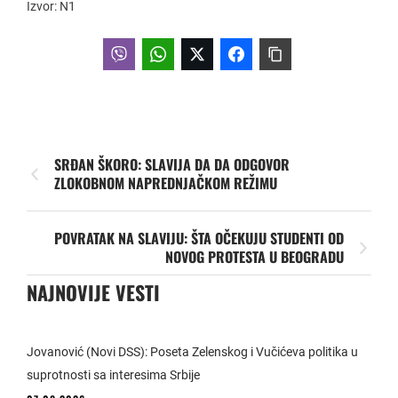
Izvor: N1
SRĐAN ŠKORO: SLAVIJA DA DA ODGOVOR
ZLOKOBNOM NAPREDNJAČKOM REŽIMU
POVRATAK NA SLAVIJU: ŠTA OČEKUJU STUDENTI OD
NOVOG PROTESTA U BEOGRADU
NAJNOVIJE VESTI
Jovanović (Novi DSS): Poseta Zelenskog i Vučićeva politika u
suprotnosti sa interesima Srbije