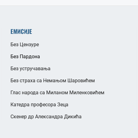
ЕМИСИЈЕ
Без Цензуре
Без Пардона
Без устручавања
Без страха са Немањом Шаровићем
Глас народа са Миланом Миленковићем
Катедра професора Зеца
Скенер др Александра Дикића