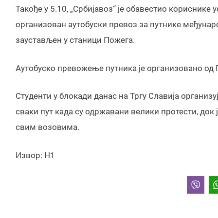
Такође у 5.10, „Србијавоз“ је обавестио кориснике 
организован аутобуски превоз за путнике међународ
заустављен у станици Пожега.
Аутобуско превожење путника је организовано од 
Студенти у блокади данас на Тргу Славија организуј
сваки пут када су одржавани велики протести, док
свим возовима.
Извор: Н1