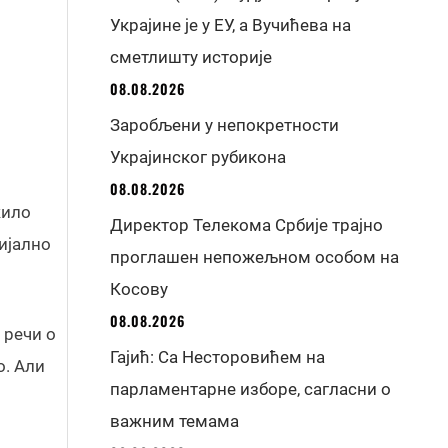
Украјине је у ЕУ, а Вучићева на
сметлишту историје
08.08.2026
Заробљени у непокретности
Украјинског рубикона
08.08.2026
жило
Директор Телекома Србије трајно
ијално
проглашен непожељном особом на
Косову
08.08.2026
 речи о
Гајић: Са Несторовићем на
о. Али
парламентарне изборе, сагласни о
важним темама