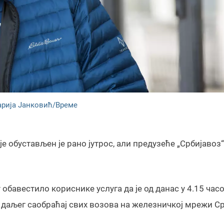
арија Јанковић/Време
 обустављен је рано јутрос, али предузеће „Србијавоз“
у обавестило кориснике услуга да је од данас у 4.15 час
 даљег саобраћај свих возова на железничкој мрежи Ср