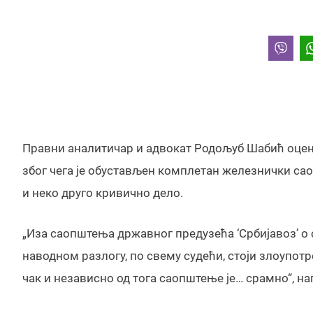
Правни аналитичар и адвокат Родољуб Шабић оцени
због чега је обустављен комплетан железнички сао
и неко друго кривично дело.
„Иза саопштења државног предузећа ‘Србијавоз’ о о
наводном разлогу, по свему судећи, стоји злоупот
чак и независно од тога саопштење је… срамно“, н