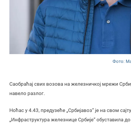
Фото: М
Саобраћај свих возова на железничкој мрежи Србије
навело разлог.
Ноћас у 4.43, предузеће „Србијавоз“ је на свом сајт
„Инфраструктура железнице Србије“ обуставила до