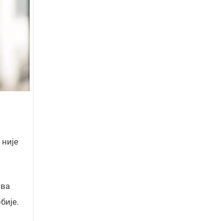
 није
ова
бије.