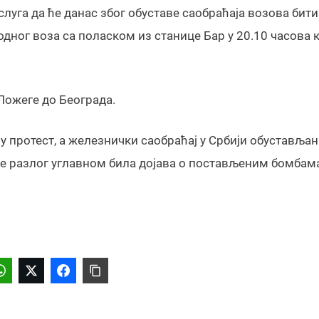
услуга да ће данас због обуставе саобраћаја возова бити
ног воза са поласком из станице Бар у 20.10 часова ко
Пожеге до Београда.
у протест, а железнички саобраћај у Србији обустављан 
 је разлог углавном била дојава о постављеним бомбама