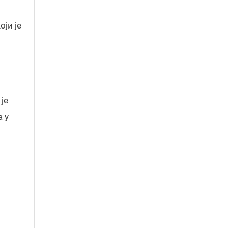
ји је
је
 у