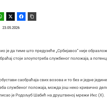
23.05.2026
о је да тиме што предузеће „Србијавоз“ није образло
браћај стоји злоупотреба службеног положаја, а потенц
бустави саобраћаја свих возова и то без и једне једине
реба службеног положаја, можда још неко кривично дел
аписао је Родољуб Шабић на друштвеној мрежи Икс (X).