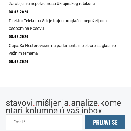
Zarobljeni u nepokretnosti Ukrajinskog rubikona
08.08.2026
Direktor Telekoma Srbije trajno proglašen nepoželjnom
osobom na Kosovu
08.08.2026
Gajić: Sa Nestorovićem na parlamentarne izbore, saglasni o
važnim temama
08.08.2026
stavovi
.
mišljenja
.
analize
.
kome
ntari
.
kolumne u vaš inbox.
PRIJAVI SE