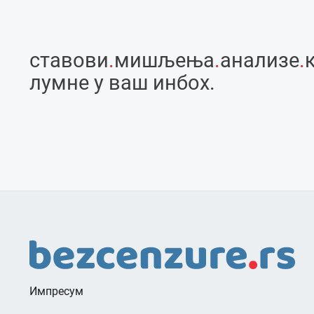
ставови
.
мишљења
.
анализе
.
лумне у ваш инбоx.
Импресум