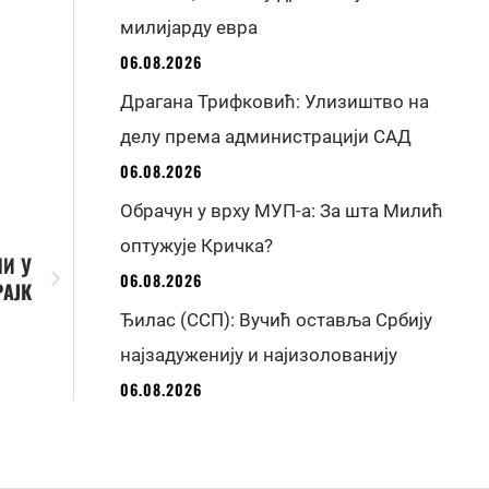
милијарду евра
06.08.2026
Драгана Трифковић: Улизиштво на
делу према администрацији САД
06.08.2026
Обрачун у врху МУП-а: За шта Милић
оптужује Кричка?
ЛИ У
06.08.2026
АЈК
Ђилас (ССП): Вучић оставља Србију
најзадуженију и најизолованију
06.08.2026