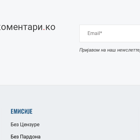
коментари
.
ко
Пријавом на наш неwслетте
ЕМИСИЈЕ
Без Цензуре
Без Пардона