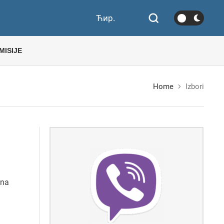
Ћир.
MISIJE
Home
Izbori
 na