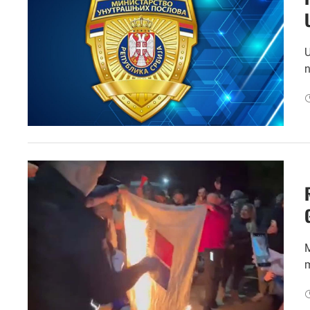
U
n
M
m