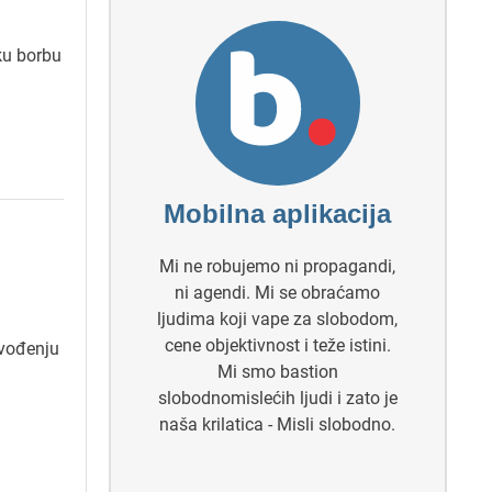
ku borbu
Mobilna aplikacija
Mi ne robujemo ni propagandi,
ni agendi. Mi se obraćamo
ljudima koji vape za slobodom,
cene objektivnost i teže istini.
ovođenju
Mi smo bastion
slobodnomislećih ljudi i zato je
naša krilatica - Misli slobodno.