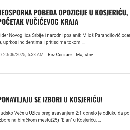
NEOSPORNA POBEDA OPOZICIJE U KOSJERIĆU,
POČETAK VUČIĆEVOG KRAJA
ider Novog lica Srbije i narodni poslanik Miloš Parandilović oce
e, uprkos incidentima i pritiscima tokom …
20/06/2025
,
6:33 AM
Bez Cenzure
Moj stav
PONAVLJAJU SE IZBORI U KOSJERIĆU!
udsko Veće u Užicu preglasavanjem 2:1 donelo je odluku da po
zbore na biračkom mestu(25) "Elan" u Kosjeriću. …