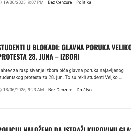
19/06/2025
,
9:07 PM
Bez Cenzure
Politika
STUDENTI U BLOKADI: GLAVNA PORUKA VELIK
PROTESTA 28. JUNA – IZBORI
ahtev za raspisivanje izbora biće glavna poruka najavljenog
tudentskog protesta za 28. jun. To su rekli studenti Veljko …
18/06/2025
,
9:23 AM
Bez Cenzure
Društvo
POLICIJI NALOŽENO DA ISTRAŽI KUPOVINU GL