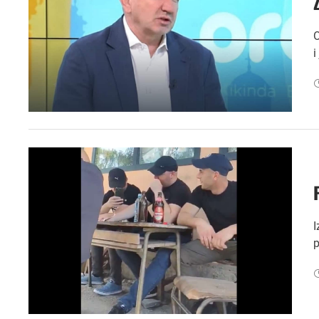
O
i
I
p