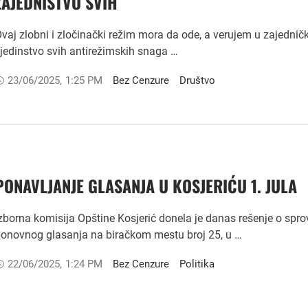
ZAJEDNIŠTVO SVIH
vaj zlobni i zločinački režim mora da ode, a verujem u zajednič
 jedinstvo svih antirežimskih snaga …
23/06/2025
,
1:25 PM
Bez Cenzure
Društvo
PONAVLJANJE GLASANJA U KOSJERIĆU 1. JULA
zborna komisija Opštine Kosjerić donela je danas rešenje o spr
onovnog glasanja na biračkom mestu broj 25, u …
22/06/2025
,
1:24 PM
Bez Cenzure
Politika