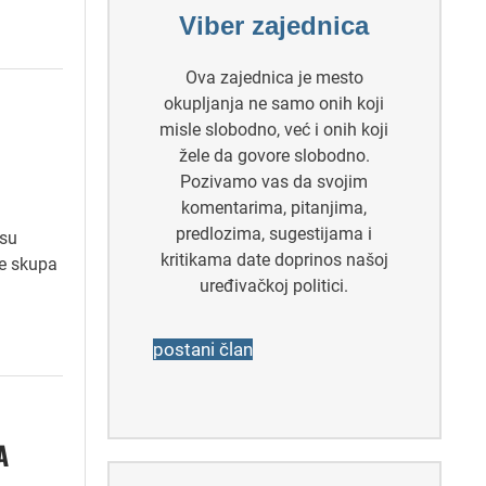
Viber zajednica
Ova zajednica je mesto
okupljanja ne samo onih koji
misle slobodno, već i onih koji
žele da govore slobodno.
Pozivamo vas da svojim
komentarima, pitanjima,
predlozima, sugestijama i
 su
kritikama date doprinos našoj
je skupa
uređivačkoj politici.
postani član
A