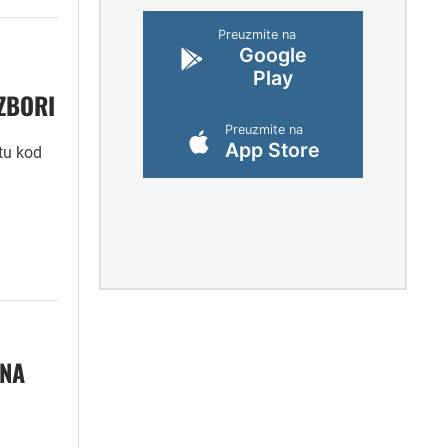
Preuzmite na
Google
Play
ZBORI
Preuzmite na
App Store
tu kod
 NA