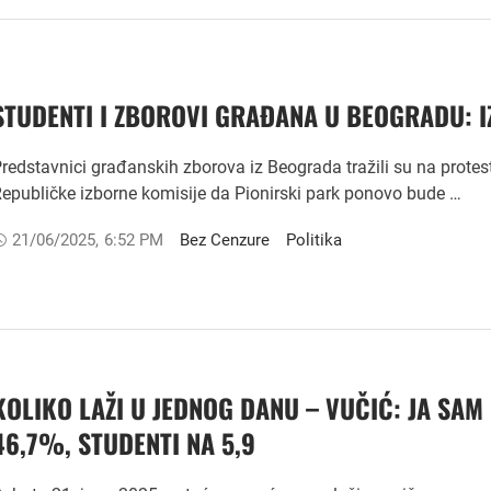
STUDENTI I ZBOROVI GRAĐANA U BEOGRADU: I
redstavnici građanskih zborova iz Beograda tražili su na protes
epubličke izborne komisije da Pionirski park ponovo bude …
21/06/2025
,
6:52 PM
Bez Cenzure
Politika
KOLIKO LAŽI U JEDNOG DANU – VUČIĆ: JA SAM
46,7%, STUDENTI NA 5,9