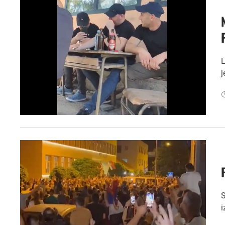
L
j
S
i