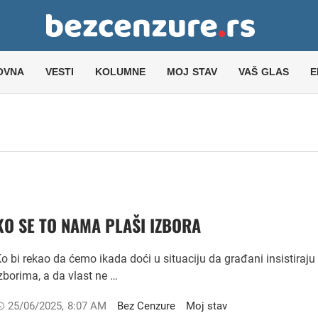
OVNA
VESTI
KOLUMNE
MOJ STAV
VAŠ GLAS
E
KO SE TO NAMA PLAŠI IZBORA
o bi rekao da ćemo ikada doći u situaciju da građani insistiraju
zborima, a da vlast ne …
25/06/2025
,
8:07 AM
Bez Cenzure
Moj stav