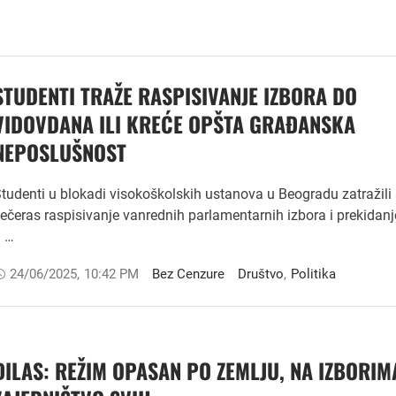
STUDENTI TRAŽE RASPISIVANJE IZBORA DO
VIDOVDANA ILI KREĆE OPŠTA GRAĐANSKA
NEPOSLUŠNOST
tudenti u blokadi visokoškolskih ustanova u Beogradu zatražili
ečeras raspisivanje vanrednih parlamentarnih izbora i prekidan
u …
24/06/2025
,
10:42 PM
Bez Cenzure
Društvo
,
Politika
ĐILAS: REŽIM OPASAN PO ZEMLJU, NA IZBORIM