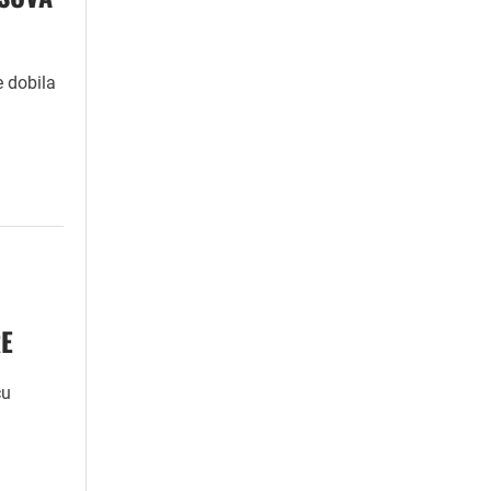
e dobila
RE
ću