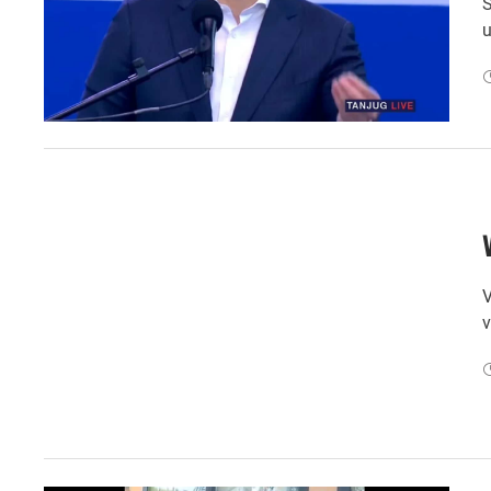
S
u
V
v