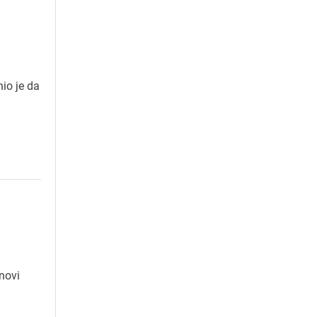
nio je da
novi