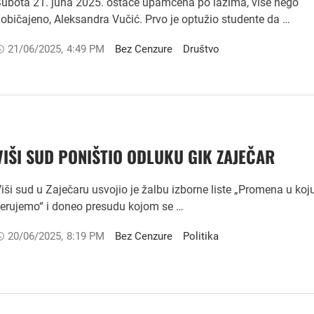
ubota 21. juna 2025. ostaće upamćena po lažima, više nego
običajeno, Aleksandra Vučić. Prvo je optužio studente da …
21/06/2025
,
4:49 PM
Bez Cenzure
Društvo
VIŠI SUD PONIŠTIO ODLUKU GIK ZAJEČAR
iši sud u Zaječaru usvojio je žalbu izborne liste „Promena u koj
erujemo“ i doneo presudu kojom se …
20/06/2025
,
8:19 PM
Bez Cenzure
Politika