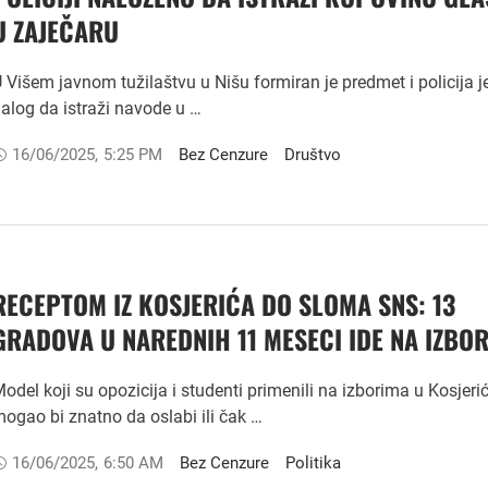
U ZAJEČARU
 Višem javnom tužilaštvu u Nišu formiran je predmet i policija j
alog da istraži navode u …
16/06/2025
,
5:25 PM
Bez Cenzure
Društvo
RECEPTOM IZ KOSJERIĆA DO SLOMA SNS: 13
GRADOVA U NAREDNIH 11 MESECI IDE NA IZBO
odel koji su opozicija i studenti primenili na izborima u Kosjeri
ogao bi znatno da oslabi ili čak …
16/06/2025
,
6:50 AM
Bez Cenzure
Politika