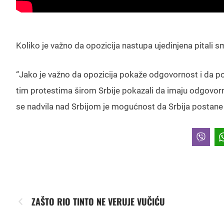
Koliko je važno da opozicija nastupa ujedinjena pitali 
“Jako je važno da opozicija pokaže odgovornost i da pok
tim protestima širom Srbije pokazali da imaju odgovorn
se nadvila nad Srbijom je mogućnost da Srbija postane 
ZAŠTO RIO TINTO NE VERUJE VUČIĆU