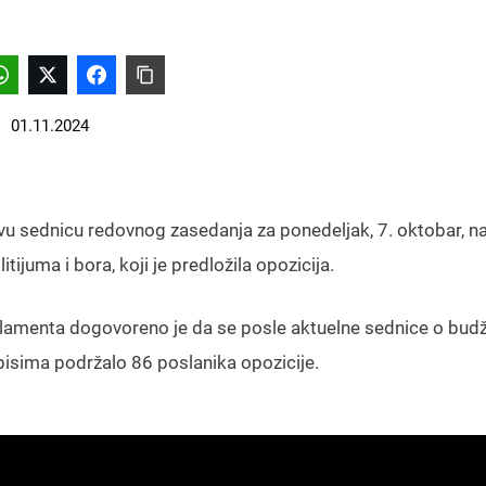
01.11.2024
vu sednicu redovnog zasedanja za ponedeljak, 7. oktobar, n
ijuma i bora, koji je predložila opozicija.
arlamenta dogovoreno je da se posle aktuelne sednice o bud
pisima podržalo 86 poslanika opozicije.