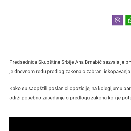
Predsednica Skupštine Srbije Ana Brnabić sazvala je pr
je dnevnom redu predlog zakona o zabrani iskopavanja lit
Kako su saopštili poslanici opozicije, na kolegijumu p
održi posebno zasedanje o predlogu zakona koji je pot