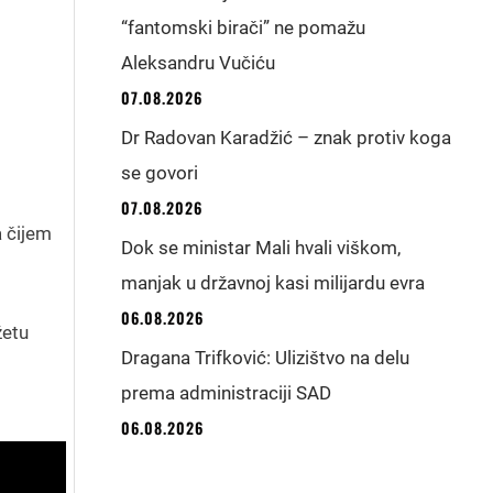
“fantomski birači” ne pomažu
Aleksandru Vučiću
07.08.2026
Dr Radovan Karadžić – znak protiv koga
se govori
07.08.2026
a čijem
Dok se ministar Mali hvali viškom,
manjak u državnoj kasi milijardu evra
06.08.2026
žetu
Dragana Trifković: Ulizištvo na delu
prema administraciji SAD
06.08.2026