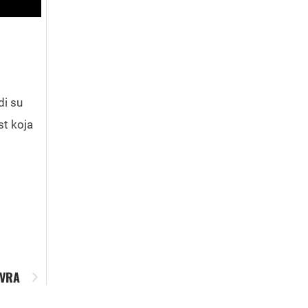
di su
st koja
EVRA