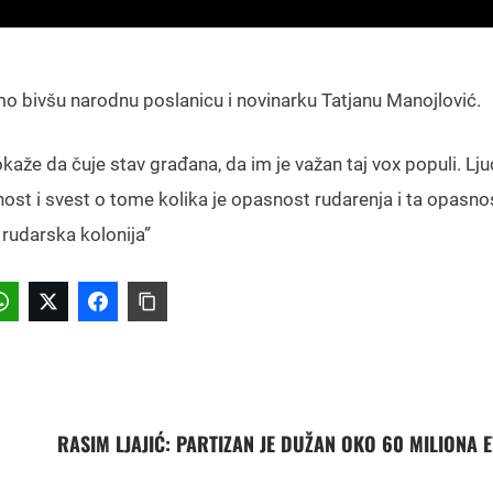
smo bivšu narodnu poslanicu i novinarku Tatjanu Manojlović.
aže da čuje stav građana, da im je važan taj vox populi. Lju
ost i svest o tome kolika je opasnost rudarenja i ta opasno
rudarska kolonija”
RASIM LJAJIĆ: PARTIZAN JE DUŽAN OKO 60 MILIONA 