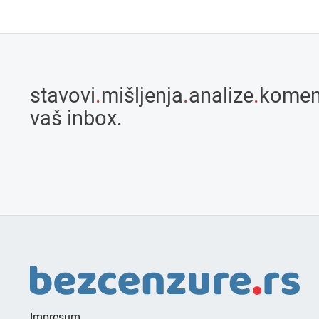
stavovi
.
mišljenja
.
analize
.
komen
vaš inbox.
Impresum