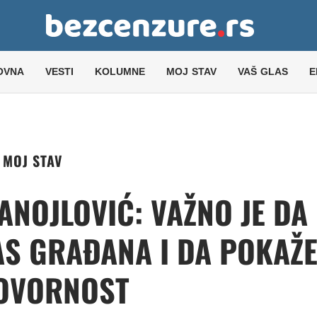
OVNA
VESTI
KOLUMNE
MOJ STAV
VAŠ GLAS
E
MOJ STAV
ANOJLOVIĆ: VAŽNO JE DA
AS GRAĐANA I DA POKAŽ
OVORNOST