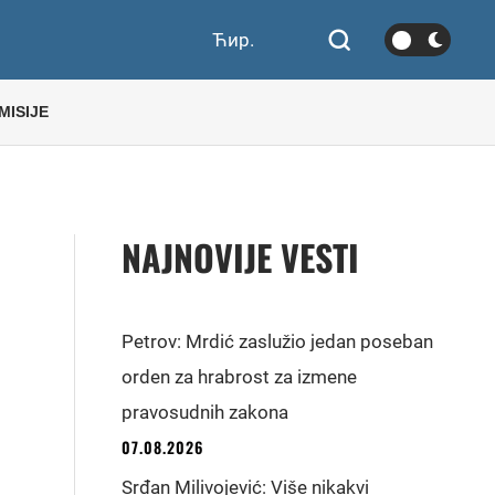
Ћир.
MISIJE
NAJNOVIJE VESTI
Petrov: Mrdić zaslužio jedan poseban
E
orden za hrabrost za izmene
pravosudnih zakona
07.08.2026
Srđan Milivojević: Više nikakvi