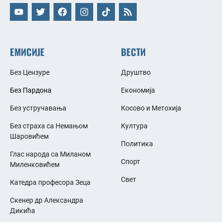
ЕМИСИЈЕ
ВЕСТИ
Без Цензуре
Друштво
Без Пардона
Економија
Без устручавања
Косово и Метохија
Без страха са Немањом
Култура
Шаровићем
Политика
Глас народа са Миланом
Спорт
Миленковићем
Свет
Катедра професора Зеца
Скенер др Александра
Дикића