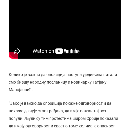
Колико је важно да опозиција наступа уједињена питали
смо бившу народну посланицу и новинарку Татјану
Манојловић.
“Јако је важно да опозиција покаже одговорност и да
покаже да чује став грађана, да им је важан тај воx
попули. Људи су тим протестима широм Србије показали
да имају одговорност и свест о томе колика је опасност