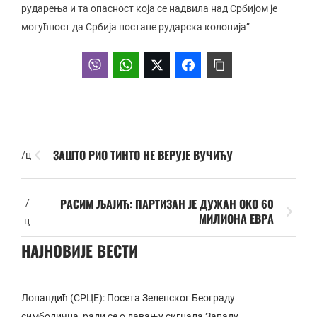
рударења и та опасност која се надвила над Србијом је
могућност да Србија постане рударска колонија”
ЗАШТО РИО ТИНТО НЕ ВЕРУЈЕ ВУЧИЋУ
/ц
РАСИМ ЉАЈИЋ: ПАРТИЗАН ЈЕ ДУЖАН ОКО 60
/
МИЛИОНА ЕВРА
ц
НАЈНОВИЈЕ ВЕСТИ
Лопандић (СРЦЕ): Посета Зеленског Београду
симболична, ради се о давању сигнала Западу