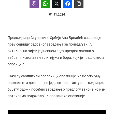
01.11.2024
Председница Скупштине Србије Ана Брнабић сазвала је
прву седницу редовног заседања за понедељак, 7.
октобар, на чијем је дневном реду предлог закона о
забрани ископавања литијума и бора, који је предложила
опозиција.
Како су саопштили посланици опозиције, на колегијуму
парламента договорено је да се после актуелне седнице о
буџету одржи посебно заседање о предлогу закона који је
потписима подржало 86 посланика опозиције.