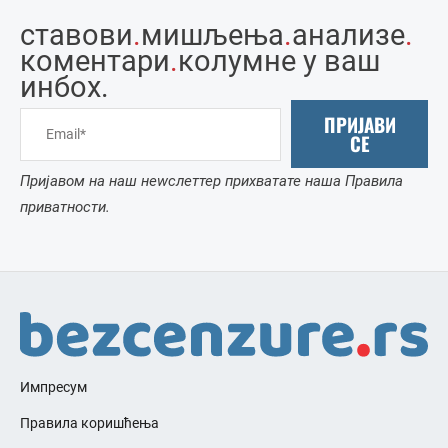
ставови
.
мишљења
.
анализе
.
коментари
.
колумне у ваш
инбоx.
ПРИЈАВИ
СЕ
Пријавом на наш неwслеттер прихватате наша Правила
приватности.
Импресум
Правила коришћења