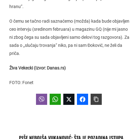
hranu“.
O čemu se tačno radi saznaćemo (možda) kada bude objavljen
ceo intervju (sredinom februara) u magazinu GQ (nije mi jasno
ni zbog čega su sada objavljeni samo delovi tog razgovora). Za
sada o „slučaju trovanja“ niko, pa ni sam Đoković, ne želi da
priča.
Živa Vekecki (Izvor: Danas.rs)
FOTO: Fonet
PIŠE NEBOJŠA VUKANOVIĆ: ŠTA JE POZADINA ISTUPA