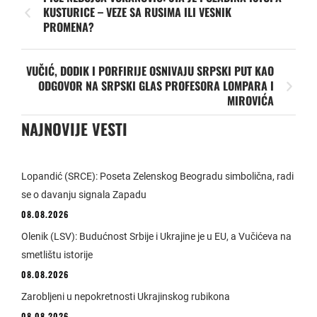
KUSTURICE – VEZE SA RUSIMA ILI VESNIK
PROMENA?
VUČIĆ, DODIK I PORFIRIJE OSNIVAJU SRPSKI PUT KAO
ODGOVOR NA SRPSKI GLAS PROFESORA LOMPARA I
MIROVIĆA
NAJNOVIJE VESTI
Lopandić (SRCE): Poseta Zelenskog Beogradu simbolična, radi
se o davanju signala Zapadu
08.08.2026
Olenik (LSV): Budućnost Srbije i Ukrajine je u EU, a Vučićeva na
smetlištu istorije
08.08.2026
Zarobljeni u nepokretnosti Ukrajinskog rubikona
08.08.2026