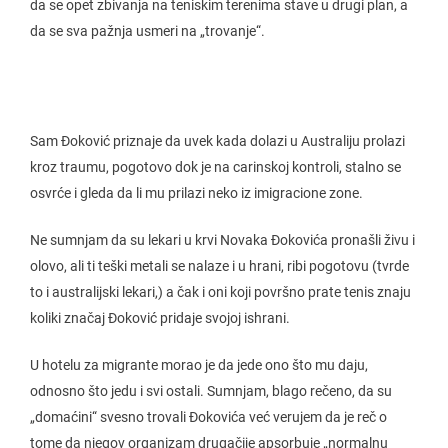
da se opet zbivanja na teniskim terenima stave u drugi plan, a
da se sva pažnja usmeri na „trovanje“.
Sam Đoković priznaje da uvek kada dolazi u Australiju prolazi
kroz traumu, pogotovo dok je na carinskoj kontroli, stalno se
osvrće i gleda da li mu prilazi neko iz imigracione zone.
Ne sumnjam da su lekari u krvi Novaka Đokovića pronašli živu i
olovo, ali ti teški metali se nalaze i u hrani, ribi pogotovu (tvrde
to i australijski lekari,) a čak i oni koji površno prate tenis znaju
koliki značaj Đoković pridaje svojoj ishrani.
U hotelu za migrante morao je da jede ono što mu daju,
odnosno što jedu i svi ostali. Sumnjam, blago rečeno, da su
„domaćini“ svesno trovali Đokovića već verujem da je reč o
tome da njegov organizam drugačije apsorbuje „normalnu