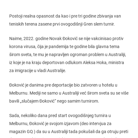
Postoji realna opasnost da kao i pre tri godine zbivanja van
teniskih terena zasene prvi ovogodišnji Gren slem turnir.
Naime, 2022. godine Novak Đoković se nije vakcinisao protiv
korona virusa, čija je pandemija te godine bila glavna tema
širom sveta, te mu je napravljen ogroman problem u Australiji,
iz koje je na kraju deportovan odlukom Aleksa Hoka, ministra
za imigracije u vladi Australije.
Đoković je danima pre deportacije bio zatvoren u hotelu u
Melburnu. Mediji ne samo u Australiji već širom sveta su se više
bavili „slučajem Đoković“ nego samim turnirom.
Sada, nekoliko dana pred start ovogodišnjeg turnira u
Melburnu, Đoković je svojom izjavom (deo intervjua za
magazin GQ ) da su u Australiji tada pokušali da ga otruju preti