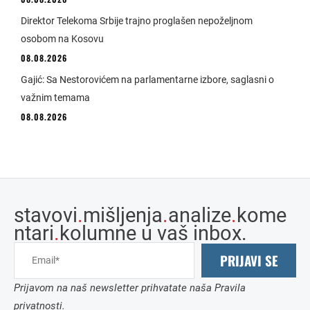
Direktor Telekoma Srbije trajno proglašen nepoželjnom
osobom na Kosovu
08.08.2026
Gajić: Sa Nestorovićem na parlamentarne izbore, saglasni o
važnim temama
08.08.2026
stavovi
.
mišljenja
.
analize
.
kome
ntari
.
kolumne u vaš inbox.
PRIJAVI SE
Prijavom na naš newsletter prihvatate naša Pravila
privatnosti.