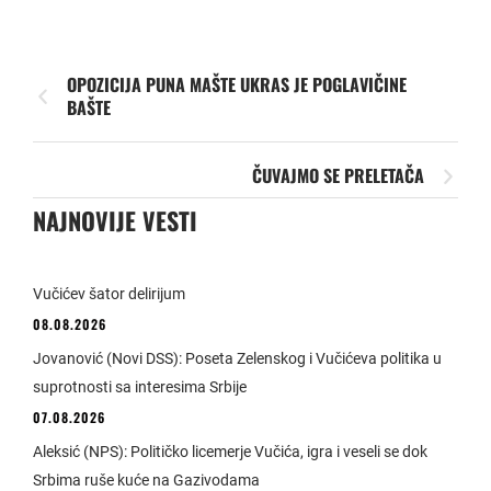
OPOZICIJA PUNA MAŠTE UKRAS JE POGLAVIČINE
BAŠTE
ČUVAJMO SE PRELETAČA
NAJNOVIJE VESTI
Vučićev šator delirijum
08.08.2026
Jovanović (Novi DSS): Poseta Zelenskog i Vučićeva politika u
suprotnosti sa interesima Srbije
07.08.2026
Aleksić (NPS): Političko licemerje Vučića, igra i veseli se dok
Srbima ruše kuće na Gazivodama