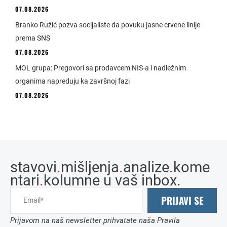
07.08.2026
Branko Ružić pozva socijaliste da povuku jasne crvene linije
prema SNS
07.08.2026
MOL grupa: Pregovori sa prodavcem NIS-a i nadležnim
organima napreduju ka završnoj fazi
07.08.2026
stavovi
.
mišljenja
.
analize
.
kome
ntari
.
kolumne u vaš inbox.
PRIJAVI SE
Prijavom na naš newsletter prihvatate naša Pravila