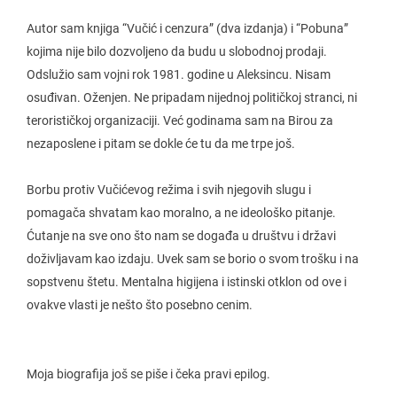
Autor sam knjiga “Vučić i cenzura” (dva izdanja) i “Pobuna”
kojima nije bilo dozvoljeno da budu u slobodnoj prodaji.
Odslužio sam vojni rok 1981. godine u Aleksincu. Nisam
osuđivan. Oženjen. Ne pripadam nijednoj političkoj stranci, ni
terorističkoj organizaciji. Već godinama sam na Birou za
nezaposlene i pitam se dokle će tu da me trpe još.
Borbu protiv Vučićevog režima i svih njegovih slugu i
pomagača shvatam kao moralno, a ne ideološko pitanje.
Ćutanje na sve ono što nam se događa u društvu i državi
doživljavam kao izdaju. Uvek sam se borio o svom trošku i na
sopstvenu štetu. Mentalna higijena i istinski otklon od ove i
ovakve vlasti je nešto što posebno cenim.
Moja biografija još se piše i čeka pravi epilog.