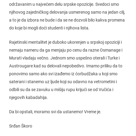
održavanim u najvećem delu srpske opozicije. Svedoci smo
njihovog zajedničkog delovanja usmerenog samo na jedan cilj,
a to je da izbora ne bude i da se ne dozvoli bilo kakva promena
do koje bi mogli doći studenti i njihova lista.
Rajetinski mentalitet je duboko ukorenjen u srpskoj opoziciji i
nemaju nameru da ga menjaju po cenu da razne Osmanage i
Murati vladaju večno. Jednom smo uspešno oterali i Turke i
Austrougare kad su delovali nepobedivo. Imamo priliku da to
ponovimo samo ako svi izađemo iz ćorbudžaka u koji smo
saterani i stanemo uz ljude koji su odavno na vetrometini i
odbili su da se zavuku u mišiju rupu krijući se od Vučića i
njegovih kabadahija.
Da bi opstali, moramo svi da ustanemo! Vreme je.
Srđan Škoro