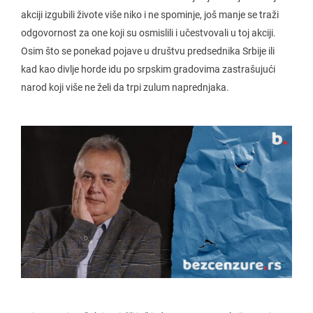
akciji izgubili živote više niko i ne spominje, još manje se traži
odgovornost za one koji su osmislili i učestvovali u toj akciji.
Osim što se ponekad pojave u društvu predsednika Srbije ili
kad kao divlje horde idu po srpskim gradovima zastrašujući
narod koji više ne želi da trpi zulum naprednjaka.