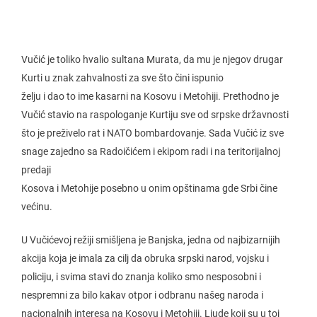
Vučić je toliko hvalio sultana Murata, da mu je njegov drugar
Kurti u znak zahvalnosti za sve što čini ispunio
želju i dao to ime kasarni na Kosovu i Metohiji. Prethodno je
Vučić stavio na raspologanje Kurtiju sve od srpske državnosti
što je preživelo rat i NATO bombardovanje. Sada Vučić iz sve
snage zajedno sa Radoičićem i ekipom radi i na teritorijalnoj
predaji
Kosova i Metohije posebno u onim opštinama gde Srbi čine
većinu.
U Vučićevoj režiji smišljena je Banjska, jedna od najbizarnijih
akcija koja je imala za cilj da obruka srpski narod, vojsku i
policiju, i svima stavi do znanja koliko smo nesposobni i
nespremni za bilo kakav otpor i odbranu našeg naroda i
nacionalnih interesa na Kosovu i Metohiji. Ljude koji su u toj