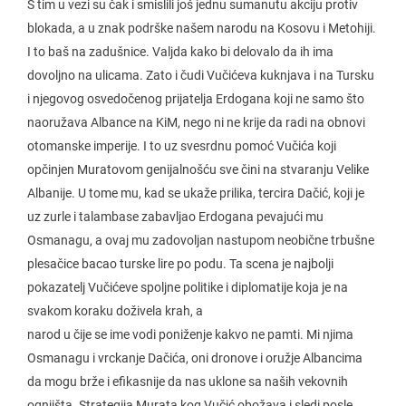
S tim u vezi su čak i smislili još jednu sumanutu akciju protiv
blokada, a u znak podrške našem narodu na Kosovu i Metohiji.
I to baš na zadušnice. Valjda kako bi delovalo da ih ima
dovoljno na ulicama. Zato i čudi Vučićeva kuknjava i na Tursku
i njegovog osvedočenog prijatelja Erdogana koji ne samo što
naoružava Albance na KiM, nego ni ne krije da radi na obnovi
otomanske imperije. I to uz svesrdnu pomoć Vučića koji
opčinjen Muratovom genijalnošću sve čini na stvaranju Velike
Albanije. U tome mu, kad se ukaže prilika, tercira Dačić, koji je
uz zurle i talambase zabavljao Erdogana pevajući mu
Osmanagu, a ovaj mu zadovoljan nastupom neobične trbušne
plesačice bacao turske lire po podu. Ta scena je najbolji
pokazatelj Vučićeve spoljne politike i diplomatije koja je na
svakom koraku doživela krah, a
narod u čije se ime vodi poniženje kakvo ne pamti. Mi njima
Osmanagu i vrckanje Dačića, oni dronove i oružje Albancima
da mogu brže i efikasnije da nas uklone sa naših vekovnih
ognjišta. Strategija Murata kog Vučić obožava i sledi posle