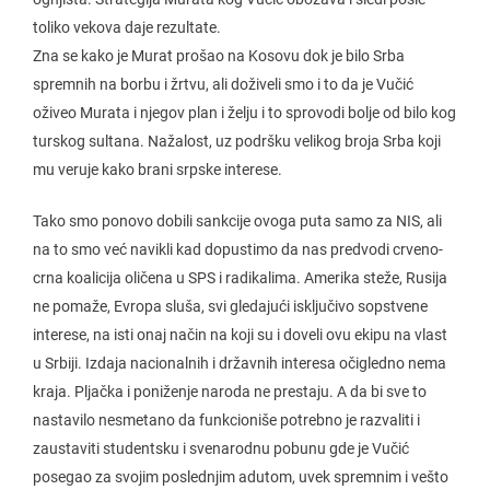
toliko vekova daje rezultate.
Zna se kako je Murat prošao na Kosovu dok je bilo Srba
spremnih na borbu i žrtvu, ali doživeli smo i to da je Vučić
oživeo Murata i njegov plan i želju i to sprovodi bolje od bilo kog
turskog sultana. Nažalost, uz podršku velikog broja Srba koji
mu veruje kako brani srpske interese.
Tako smo ponovo dobili sankcije ovoga puta samo za NIS, ali
na to smo već navikli kad dopustimo da nas predvodi crveno-
crna koalicija oličena u SPS i radikalima. Amerika steže, Rusija
ne pomaže, Evropa sluša, svi gledajući isključivo sopstvene
interese, na isti onaj način na koji su i doveli ovu ekipu na vlast
u Srbiji. Izdaja nacionalnih i državnih interesa očigledno nema
kraja. Pljačka i poniženje naroda ne prestaju. A da bi sve to
nastavilo nesmetano da funkcioniše potrebno je razvaliti i
zaustaviti studentsku i svenarodnu pobunu gde je Vučić
posegao za svojim poslednjim adutom, uvek spremnim i vešto