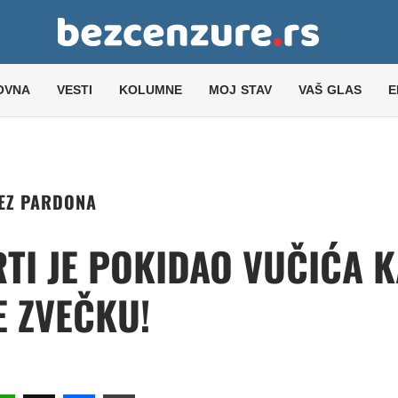
OVNA
VESTI
KOLUMNE
MOJ STAV
VAŠ GLAS
E
EZ PARDONA
TI JE POKIDAO VUČIĆA 
E ZVEČKU!