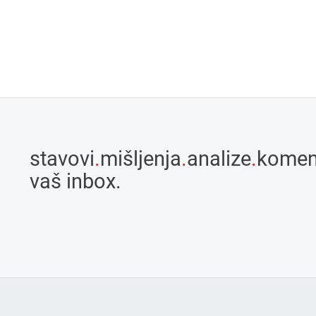
stavovi
.
mišljenja
.
analize
.
komen
vaš inbox.