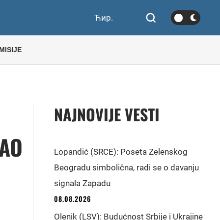
Ћир.
MISIJE
NAJNOVIJE VESTI
KAO
Lopandić (SRCE): Poseta Zelenskog
Beogradu simbolična, radi se o davanju
signala Zapadu
08.08.2026
Olenik (LSV): Budućnost Srbije i Ukrajine