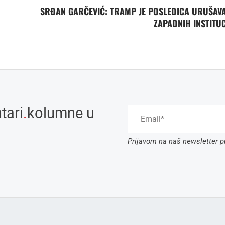
SRĐAN GARČEVIĆ: TRAMP JE POSLEDICA URUŠAV
ZAPADNIH INSTITUC
tari
.
kolumne u
Prijavom na naš newsletter pr