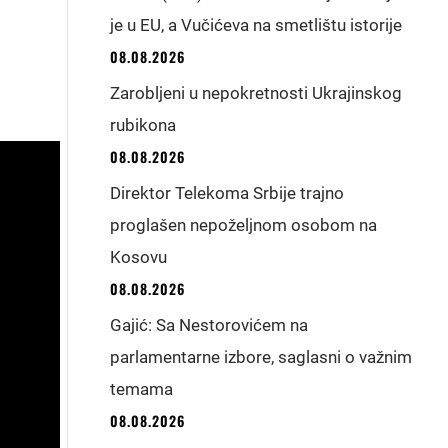
je u EU, a Vučićeva na smetlištu istorije
08.08.2026
Zarobljeni u nepokretnosti Ukrajinskog
rubikona
08.08.2026
Direktor Telekoma Srbije trajno
proglašen nepoželjnom osobom na
Kosovu
08.08.2026
Gajić: Sa Nestorovićem na
parlamentarne izbore, saglasni o važnim
temama
08.08.2026