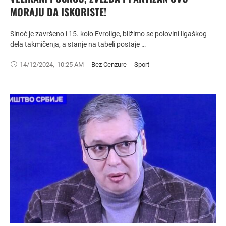
MORAJU DA ISKORISTE!
Sinoć je završeno i 15. kolo Evrolige, bližimo se polovini ligaškog
dela takmičenja, a stanje na tabeli postaje …
14/12/2024
,
10:25 AM
Bez Cenzure
Sport