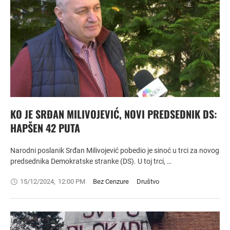
KO JE SRĐAN MILIVOJEVIĆ, NOVI PREDSEDNIK DS:
HAPŠEN 42 PUTA
Narodni poslanik Srđan Milivojević pobedio je sinoć u trci za novog
predsednika Demokratske stranke (DS). U toj trci, …
15/12/2024
,
12:00 PM
Bez Cenzure
Društvo