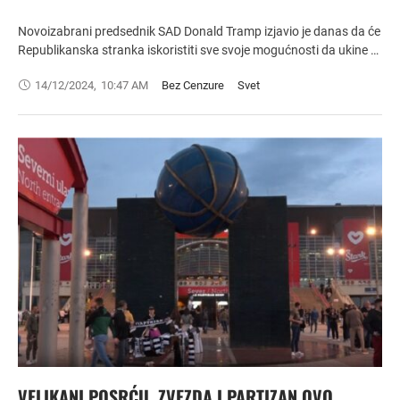
Novoizabrani predsednik SAD Donald Tramp izjavio je danas da će
Republikanska stranka iskoristiti sve svoje mogućnosti da ukine …
14/12/2024
,
10:47 AM
Bez Cenzure
Svet
VELIKANI POSRĆU, ZVEZDA I PARTIZAN OVO