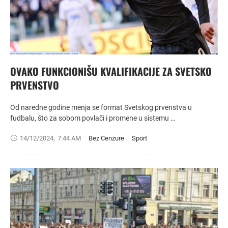
OVAKO FUNKCIONIŠU KVALIFIKACIJE ZA SVETSKO
PRVENSTVO
Od naredne godine menja se format Svetskog prvenstva u
fudbalu, što za sobom povlači i promene u sistemu …
14/12/2024
,
7:44 AM
Bez Cenzure
Sport