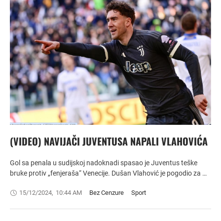
(VIDEO) NAVIJAČI JUVENTUSA NAPALI VLAHOVIĆA
Gol sa penala u sudijskoj nadoknadi spasao je Juventus teške
bruke protiv „fenjeraša“ Venecije. Dušan Vlahović je pogodio za …
15/12/2024
,
10:44 AM
Bez Cenzure
Sport