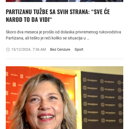
PARTIZANU TUŽBE SA SVIH STRANA: “SVE ĆE
NAROD TO DA VIDI“
Skoro dva meseca je prošlo od dolaska privremenog rukovodstva
Partizana, ali teško je reći koliko se situacija u …
15/12/2024
,
7:36 AM
Bez Cenzure
Sport