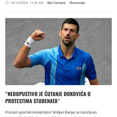
14/12/2024
,
11:06 AM
Bez Cenzure
Ekonomija
“NEDOPUSTIVO JE ĆUTANJE ĐOKOVIĆA O
PROTESTIMA STUDENATA“
Poznati sportski komentator Smiljan Banjac je razočaran