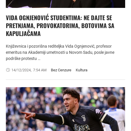
VIDA OGNJENOVIĆ STUDENTIMA: NE DAJTE SE
PRETNJAMA, PROVOKATORIMA, BOTOVIMA SA
KAPULJAČAMA
Književnica i pozorišna rediteljka Vida Ognjenović, profesor
emeritus na Akademiji umetnosti u Novom Sadu, posle javne
podrške protestu …
14/12/2024
,
7:54 AM
Bez Cenzure
Kultura