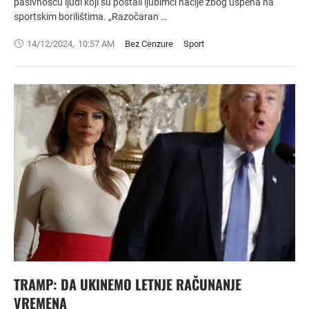
pasivnošću ljudi koji su postali ljubimci nacije zbog uspeha na
sportskim borilištima. „Razočaran …
14/12/2024
,
10:57 AM
Bez Cenzure
Sport
TRAMP: DA UKINEMO LETNJE RAČUNANJE
VREMENA