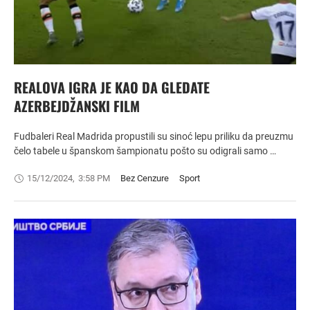
REALOVA IGRA JE KAO DA GLEDATE
AZERBEJDŽANSKI FILM
Fudbaleri Real Madrida propustili su sinoć lepu priliku da preuzmu
čelo tabele u španskom šampionatu pošto su odigrali samo …
15/12/2024
,
3:58 PM
Bez Cenzure
Sport