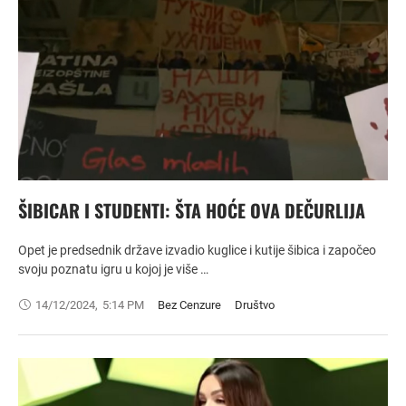
ŠIBICAR I STUDENTI: ŠTA HOĆE OVA DEČURLIJA
Opet je predsednik države izvadio kuglice i kutije šibica i započeo
svoju poznatu igru u kojoj je više …
14/12/2024
,
5:14 PM
Bez Cenzure
Društvo