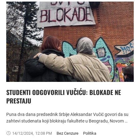
STUDENTI ODGOVORILI VUČIĆU: BLOKADE NE
PRESTAJU
Puna dva dana predsednik Srbije Aleksandar Vučić govori da su
zahtevi studenata koji blokiraju fakultete u Beogradu, Novom …
14/12/2024
,
12:08 PM
Bez Cenzure
Politika