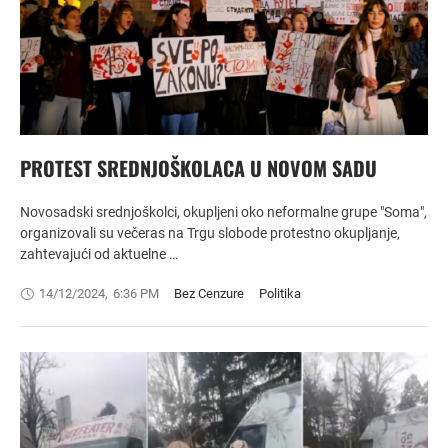
PROTEST SREDNJOŠKOLACA U NOVOM SADU
Novosadski srednjoškolci, okupljeni oko neformalne grupe "Soma",
organizovali su večeras na Trgu slobode protestno okupljanje,
zahtevajući od aktuelne …
14/12/2024
,
6:36 PM
Bez Cenzure
Politika