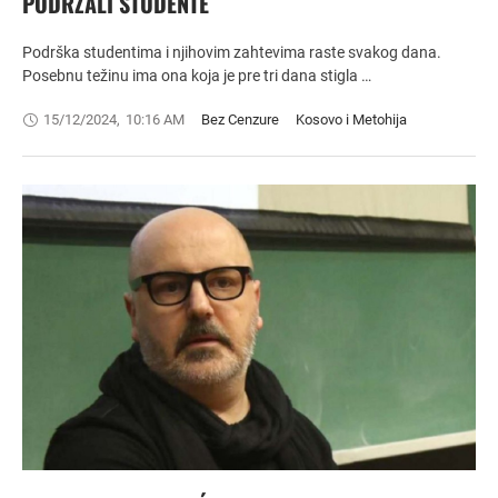
PODRŽALI STUDENTE
Podrška studentima i njihovim zahtevima raste svakog dana.
Posebnu težinu ima ona koja je pre tri dana stigla …
15/12/2024
,
10:16 AM
Bez Cenzure
Kosovo i Metohija