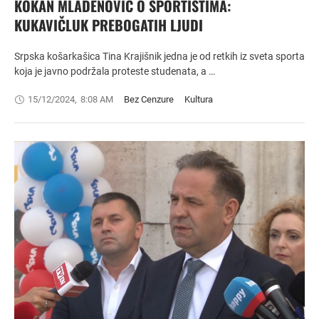
KOKAN MLADENOVIĆ O SPORTISTIMA:
KUKAVIČLUK PREBOGATIH LJUDI
Srpska košarkašica Tina Krajišnik jedna je od retkih iz sveta sporta
koja je javno podržala proteste studenata, a …
15/12/2024
,
8:08 AM
Bez Cenzure
Kultura