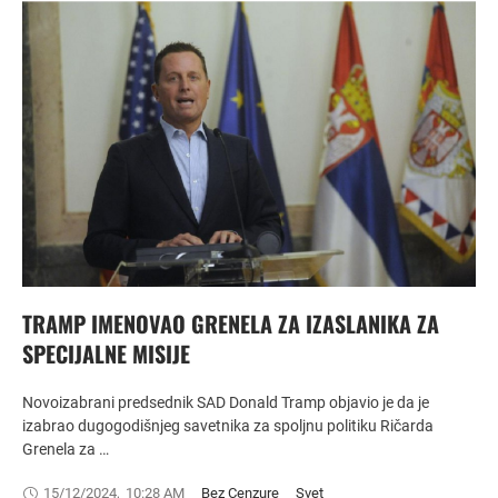
TRAMP IMENOVAO GRENELA ZA IZASLANIKA ZA
SPECIJALNE MISIJE
Novoizabrani predsednik SAD Donald Tramp objavio je da je
izabrao dugogodišnjeg savetnika za spoljnu politiku Ričarda
Grenela za …
15/12/2024
,
10:28 AM
Bez Cenzure
Svet