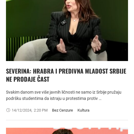
SEVERINA: HRABRA I PREDIVNA MLADOST SRBIJE
NE PRODAJE ČAST
Svakim danom sve više javnih ličnosti ne samo iz Srbije pružaju
podršku studentima da istraju u protestima protiv …
14/12/2024
,
2:20 PM
Bez Cenzure
Kultura