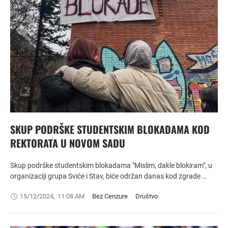
SKUP PODRŠKE STUDENTSKIM BLOKADAMA KOD
REKTORATA U NOVOM SADU
Skup podrške studentskim blokadama "Mislim, dakle blokiram", u
organizaciji grupa Sviće i Stav, biće održan danas kod zgrade …
15/12/2024
,
11:08 AM
Bez Cenzure
Društvo