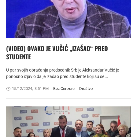
(VIDEO) OVAKO JE VUČIĆ „IZAŠAO“ PRED
STUDENTE
U par svojih obraćanja predsednik Srbije Aleksandar Vučić je
ponosno izjavio da je izašao pred studente koji su se …
15/12/2024
,
3:51 PM
Bez Cenzure
Društvo