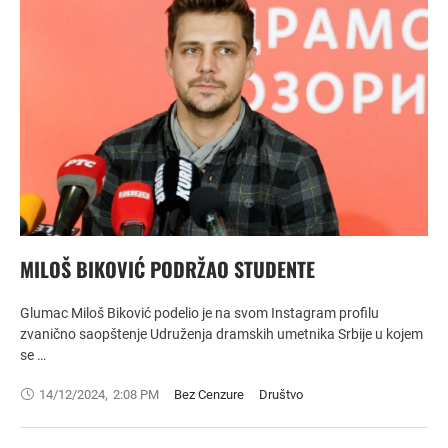
MILOŠ BIKOVIĆ PODRŽAO STUDENTE
Glumac Miloš Biković podelio je na svom Instagram profilu
zvanično saopštenje Udruženja dramskih umetnika Srbije u kojem
se …
14/12/2024
,
2:08 PM
Bez Cenzure
Društvo