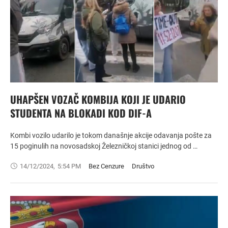
UHAPŠEN VOZAČ KOMBIJA KOJI JE UDARIO
STUDENTA NA BLOKADI KOD DIF-A
Kombi vozilo udarilo je tokom današnje akcije odavanja pošte za
15 poginulih na novosadskoj Železničkoj stanici jednog od …
14/12/2024
,
5:54 PM
Bez Cenzure
Društvo