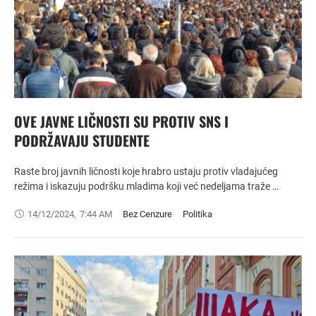
OVE JAVNE LIČNOSTI SU PROTIV SNS I
PODRŽAVAJU STUDENTE
Raste broj javnih ličnosti koje hrabro ustaju protiv vladajućeg
režima i iskazuju podršku mladima koji već nedeljama traže …
14/12/2024
,
7:44 AM
Bez Cenzure
Politika