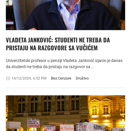
VLADETA JANKOVIĆ: STUDENTI NE TREBA DA
PRISTAJU NA RAZGOVORE SA VUČIĆEM
Univerzitetski profesor u penziji Vladeta Janković izjavio je danas
da studenti ne treba da pristaju na razgovor sa …
14/12/2024
,
6:52 PM
Bez Cenzure
Društvo