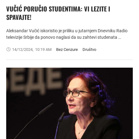
VUČIĆ PORUČIO STUDENTIMA: VI LEZITE I
SPAVAJTE!
Aleksandar Vučić iskoristio je priliku u jutarnjem Dnevniku Radio
televizije Srbije da ponovo naglasi da su zahtevi studenata …
14/12/2024
,
10:19 AM
Bez Cenzure
Društvo