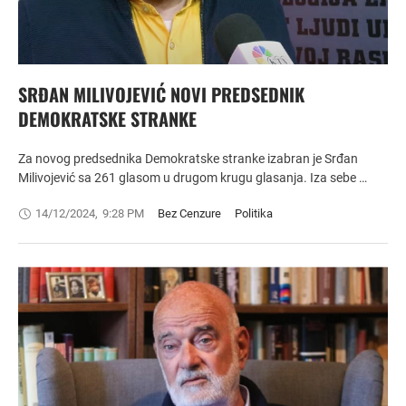
SRĐAN MILIVOJEVIĆ NOVI PREDSEDNIK
DEMOKRATSKE STRANKE
Za novog predsednika Demokratske stranke izabran je Srđan
Milivojević sa 261 glasom u drugom krugu glasanja. Iza sebe …
14/12/2024
,
9:28 PM
Bez Cenzure
Politika