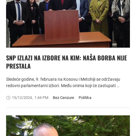
SNP IZLAZI NA IZBORE NA KIM: NAŠA BORBA NIJE
PRESTALA
Sledeće godine, 9. februara na Kosovu i Metohiji se održavaju
redovni parlamentarni izbori. Među onima koji će zastupati …
15/12/2024
,
1:44 PM
Bez Cenzure
Politika