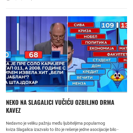
NEKO NA SLAGALICI VUČIĆU OZBILJNO DRMA
KAVEZ
Nedavno je veliku pažnju među ljubiteljima popularnog
kviza Slagalica izazvalo to što je rešenje jedne asocijacije bilo -