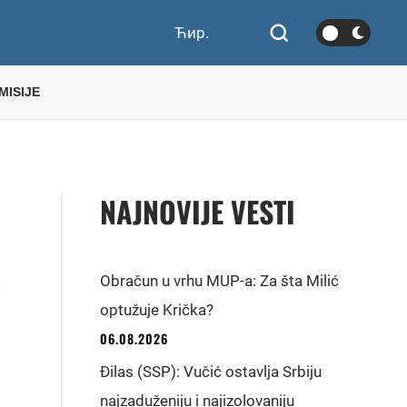
Ћир.
MISIJE
NAJNOVIJE VESTI
A
Obračun u vrhu MUP-a: Za šta Milić
optužuje Krička?
06.08.2026
Đilas (SSP): Vučić ostavlja Srbiju
najzaduženiju i najizolovaniju