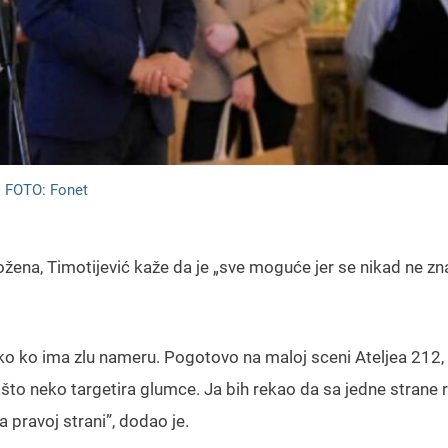
FOTO: Fonet
žena, Timotijević kaže da je „sve moguće jer se nikad ne zn
eko ko ima zlu nameru. Pogotovo na maloj sceni Ateljea 212,
ašto neko targetira glumce. Ja bih rekao da sa jedne strane
 pravoj strani”, dodao je.