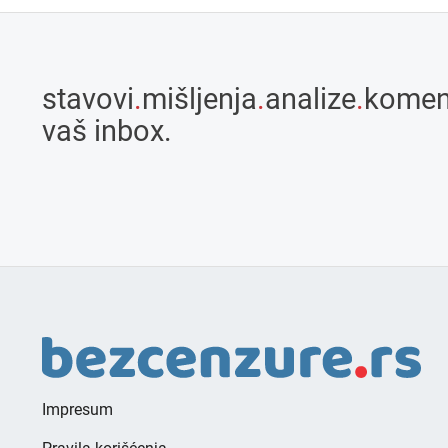
stavovi
.
mišljenja
.
analize
.
komen
vaš inbox.
Impresum