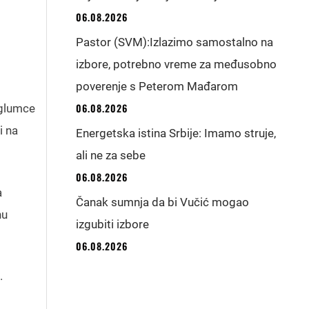
06.08.2026
Pastor (SVM):Izlazimo samostalno na
izbore, potrebno vreme za međusobno
poverenje s Peterom Mađarom
06.08.2026
 glumce
i na
Energetska istina Srbije: Imamo struje,
ali ne za sebe
06.08.2026
a
Čanak sumnja da bi Vučić mogao
nu
izgubiti izbore
06.08.2026
.