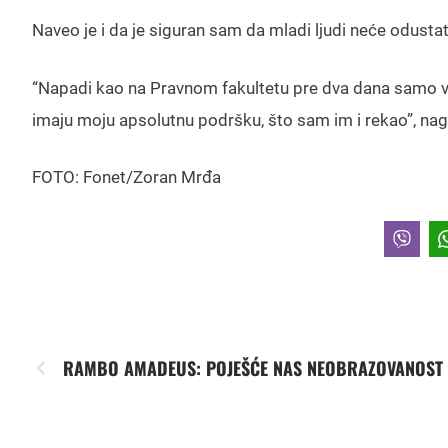
Naveo je i da je siguran sam da mladi ljudi neće odustati
“Napadi kao na Pravnom fakultetu pre dva dana samo više
imaju moju apsolutnu podršku, što sam im i rekao”, nag
FOTO: Fonet/Zoran Mrđa
RAMBO AMADEUS: POJEŠĆE NAS NEOBRAZOVANOST