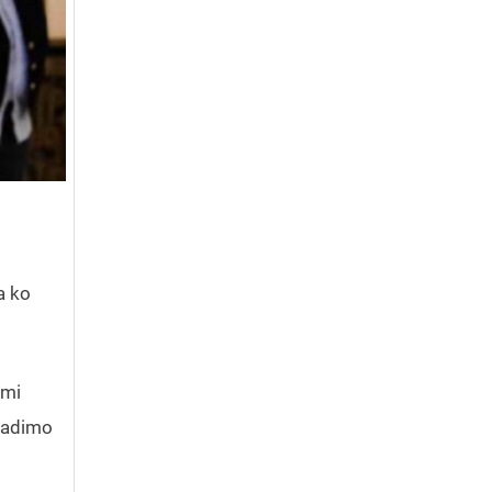
a ko
 mi
 radimo