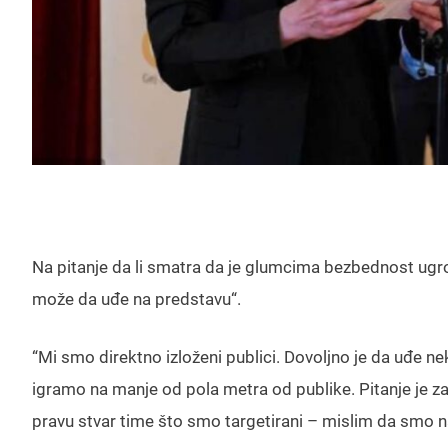
Na pitanje da li smatra da je glumcima bezbednost ugro
može da uđe na predstavu“.
“Mi smo direktno izloženi publici. Dovoljno je da uđe n
igramo na manje od pola metra od publike. Pitanje je z
pravu stvar time što smo targetirani – mislim da smo na