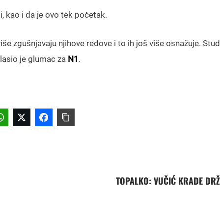
, kao i da je ovo tek početak.
 zgušnjavaju njihove redove i to ih još više osnažuje. Stud
lasio je glumac za
N1
.
TOPALKO: VUČIĆ KRADE DR