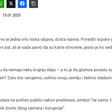
15.01.2025
o je jedna vrlo niska objava, dosta naivna. Porediti srpske
vi put, ali je sada jasno da su karte otvorene, jasno je ko sed
u da nemaju neku krajnju ideju – a to je da glumce povežu s
ti? Zato što verujemo, volimo svoju zemlju i želimo vladavi
izlaze na poklon publici nakon predstave, simbol “ne samo 1
bili živote zbog nemara i korupcije”.