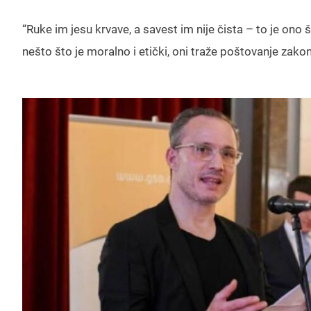
“Ruke im jesu krvave, a savest im nije čista – to je ono 
nešto što je moralno i etički, oni traže poštovanje zakon