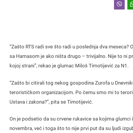
“Zašto RTS radi sve što radi u poslednja dva meseca? Ov
sa Hamasom je ako ništa drugo – trivijalno. Nije to ni pr
kojoj strani”, rekao je glumac Miloš Timotijević za N1.
“Zašto bi citirali tog nekog gospodina Zurofa u Dnevnik
terorističkom organizacijom. Po čemu smo mi to teroris
Ustava i zakona?”, pita se Timotijević.
On je podsetio da su crvene rukavice sa kojima glumci 
novembra, već i toga što to nije prvi put da su ljudi izgu