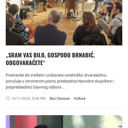
„SRAM VAS BILO, GOSPOĐO BRNABIĆ,
ODGOVARAĆETE“
Prestanite da vređate i unižavate umetničko stvaralaštvo,
poručuje u otvorenom pismu predsednici Narodne skupštine i
potpredsednici Glavnog odbora …
14/11/2024
,
8:40 PM
Bez Cenzure
Kultura