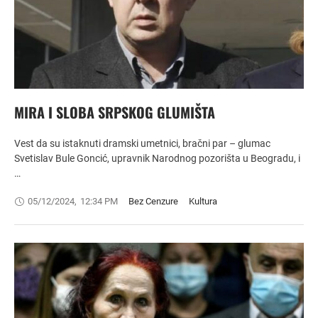
MIRA I SLOBA SRPSKOG GLUMIŠTA
Vest da su istaknuti dramski umetnici, bračni par – glumac
Svetislav Bule Goncić, upravnik Narodnog pozorišta u Beogradu, i
…
05/12/2024
,
12:34 PM
Bez Cenzure
Kultura