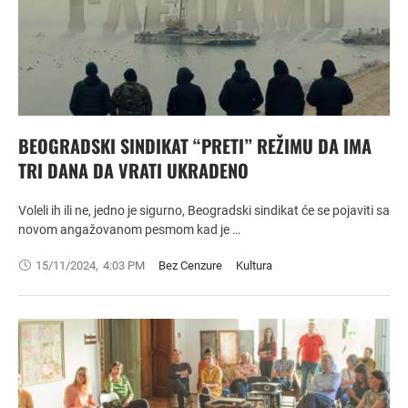
BEOGRADSKI SINDIKAT “PRETI” REŽIMU DA IMA
TRI DANA DA VRATI UKRADENO
Voleli ih ili ne, jedno je sigurno, Beogradski sindikat će se pojaviti sa
novom angažovanom pesmom kad je …
15/11/2024
,
4:03 PM
Bez Cenzure
Kultura