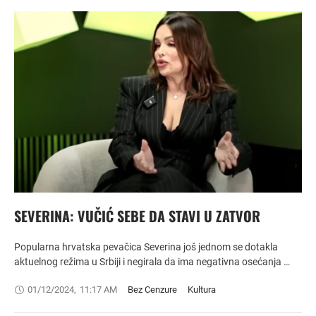
SEVERINA: VUČIĆ SEBE DA STAVI U ZATVOR
Popularna hrvatska pevačica Severina još jednom se dotakla
aktuelnog režima u Srbiji i negirala da ima negativna osećanja …
01/12/2024
,
11:17 AM
Bez Cenzure
Kultura