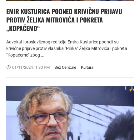
EMIR KUSTURICA PODNEO KRIVIČNU PRIJAVU
PROTIV ŽELJKA MITROVIĆA I POKRETA
„KOPAĆEMO“
Advokati proslavljenog reditelja Emira Kusturice podneli su
krivične prijave protiv vlasnika "Pinka" Željka Mitrovića i pokreta
"Kopaćemo" zbog …
01/11/2024
,
1:30 PM
Bez Cenzure
Kultura