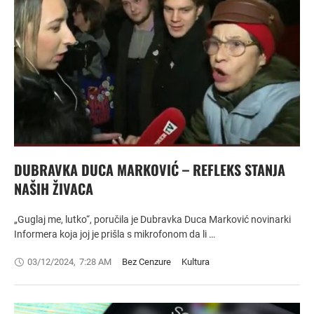
DUBRAVKA DUCA MARKOVIĆ – REFLEKS STANJA
NAŠIH ŽIVACA
„Guglaj me, lutko“, poručila je Dubravka Duca Marković novinarki
Informera koja joj je prišla s mikrofonom da li …
03/12/2024
,
7:28 AM
Bez Cenzure
Kultura