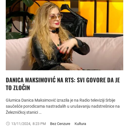
DANICA MAKSIMOVIĆ NA RTS: SVI GOVORE DA JE
TO ZLOČIN
Glumica Danica Maksimović izrazila je na Radio televiziji Srbije
saučešće porodicama nastradalih u urušavanju nadstrešnice na
Železničkoj stanici …
13/11/2024
,
8:23 PM
Bez Cenzure
Kultura