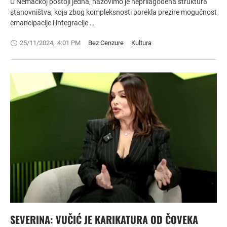
U Nemačkoj postoji jedna, nazovimo je neprilagođena struktura
stanovništva, koja zbog kompleksnosti porekla prezire mogućnost
emancipacije i integracije …
25/11/2024
,
4:01 PM
Bez Cenzure
Kultura
SEVERINA: VUČIĆ JE KARIKATURA OD ČOVEKA