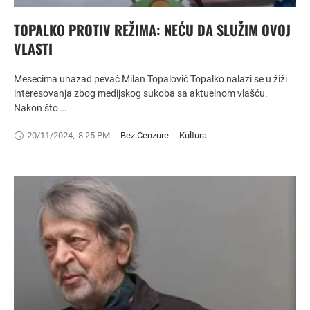
TOPALKO PROTIV REŽIMA: NEĆU DA SLUŽIM OVOJ
VLASTI
Mesecima unazad pevač Milan Topalović Topalko nalazi se u žiži
interesovanja zbog medijskog sukoba sa aktuelnom vlašću.
Nakon što …
20/11/2024
,
8:25 PM
Bez Cenzure
Kultura