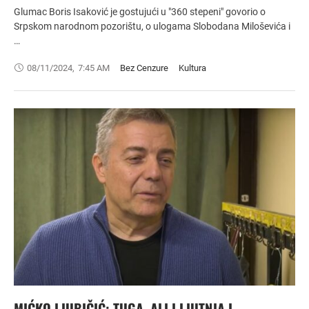
Glumac Boris Isaković je gostujući u "360 stepeni" govorio o
Srpskom narodnom pozorištu, o ulogama Slobodana Miloševića i
…
08/11/2024
,
7:45 AM
Bez Cenzure
Kultura
MIĆKO LJUBIČIĆ: TUGA, ALI I LJUTNJA I