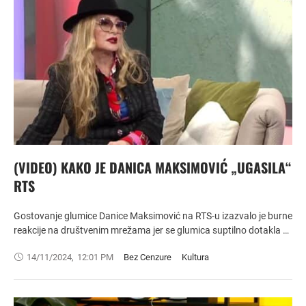
(VIDEO) KAKO JE DANICA MAKSIMOVIĆ „UGASILA“
RTS
Gostovanje glumice Danice Maksimović na RTS-u izazvalo je burne
reakcije na društvenim mrežama jer se glumica suptilno dotakla …
14/11/2024
,
12:01 PM
Bez Cenzure
Kultura