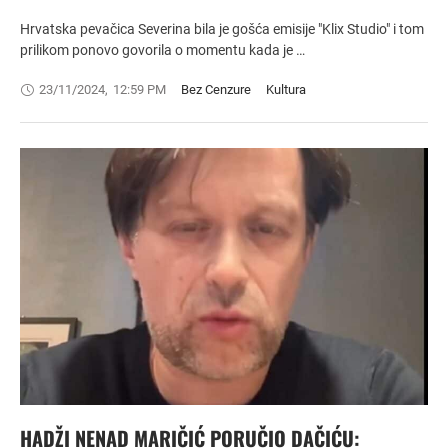
Hrvatska pevačica Severina bila je gošća emisije "Klix Studio" i tom
prilikom ponovo govorila o momentu kada je …
23/11/2024
,
12:59 PM
Bez Cenzure
Kultura
HADŽI NENAD MARIČIĆ PORUČIO DAČIĆU: