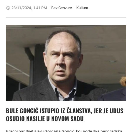
28/11/2024
,
1:41 PM
Bez Cenzure
Kultura
BULE GONCIĆ ISTUPIO IZ ČLANSTVA, JER JE UDUS
OSUDIO NASILJE U NOVOM SADU
Bračni par Svetislav i Gordana Goncić, koji vode dva beogradska