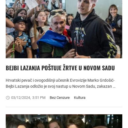
BEJBI LAZANJA POŠTUJE ŽRTVE U NOVOM SADU
Hrvatski pevač i ovogodišnji učesnik Evrovizije Marko Grdošić-
Bejbi Lazanja odložio je svoj nastup u Novom Sadu, zakazan …
03/12/2024
,
3:51 PM
Bez Cenzure
Kultura