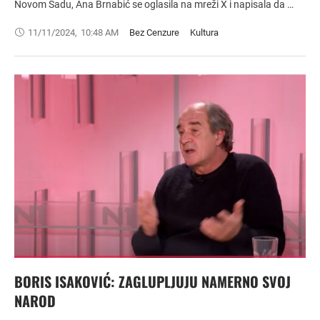
Novom Sadu, Ana Brnabić se oglasila na mreži X i napisala da …
11/11/2024
,
10:48 AM
Bez Cenzure
Kultura
BORIS ISAKOVIĆ: ZAGLUPLJUJU NAMERNO SVOJ
NAROD