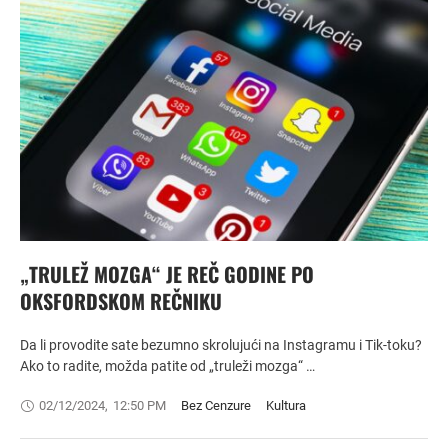
„TRULEŽ MOZGA“ JE REČ GODINE PO
OKSFORDSKOM REČNIKU
Da li provodite sate bezumno skrolujući na Instagramu i Tik-toku?
Ako to radite, možda patite od „truleži mozga“ …
02/12/2024
,
12:50 PM
Bez Cenzure
Kultura