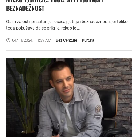
BEZNADEŽNOST
Osim žalosti, prisutan je i osećaj ljutnje i beznadežnosti, jer toliko
toga pokušava da se prikrije, rekao je …
04/11/2024
,
11:39 AM
Bez Cenzure
Kultura