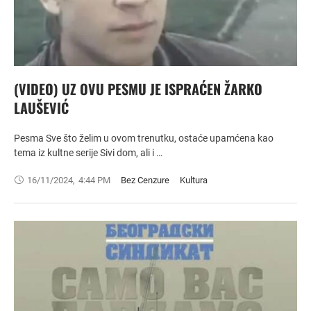
(VIDEO) UZ OVU PESMU JE ISPRAĆEN ŽARKO
LAUŠEVIĆ
Pesma Sve što želim u ovom trenutku, ostaće upamćena kao
tema iz kultne serije Sivi dom, ali i …
16/11/2024
,
4:44 PM
Bez Cenzure
Kultura