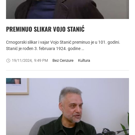
PREMINUO SLIKAR VOJO STANIĆ
Crnogorski slikar i vajar Vojo Stanić preminuo je u 101. godini.
Stanić je rođen 3. februara 1924. godine …
19/11/2024
,
9:49 PM
Bez Cenzure
Kultura