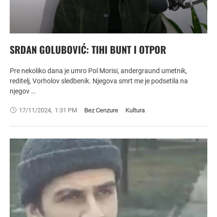
SRDAN GOLUBOVIĆ: TIHI BUNT I OTPOR
Pre nekoliko dana je umro Pol Morisi, andergraund umetnik,
reditelj, Vorholov sledbenik. Njegova smrt me je podsetila na
njegov …
17/11/2024
,
1:31 PM
Bez Cenzure
Kultura