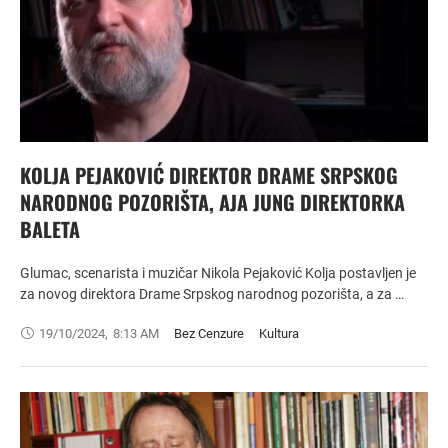
KOLJA PEJAKOVIĆ DIREKTOR DRAME SRPSKOG
NARODNOG POZORIŠTA, AJA JUNG DIREKTORKA
BALETA
Glumac, scenarista i muzičar Nikola Pejaković Kolja postavljen je
za novog direktora Drame Srpskog narodnog pozorišta, a za …
19/10/2024
,
8:13 AM
Bez Cenzure
Kultura