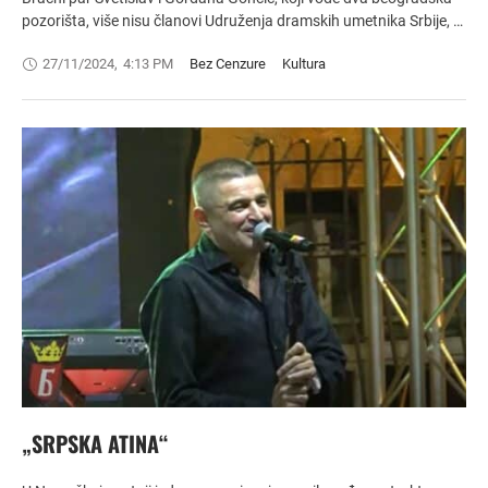
pozorišta, više nisu članovi Udruženja dramskih umetnika Srbije, …
27/11/2024
,
4:13 PM
Bez Cenzure
Kultura
„SRPSKA ATINA“