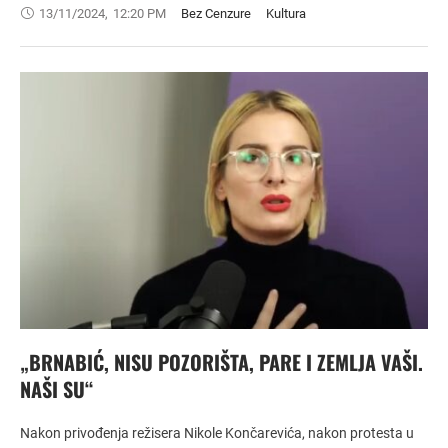
13/11/2024
,
12:20 PM
Bez Cenzure
Kultura
„BRNABIĆ, NISU POZORIŠTA, PARE I ZEMLJA VAŠI.
NAŠI SU“
Nakon privođenja režisera Nikole Končarevića, nakon protesta u