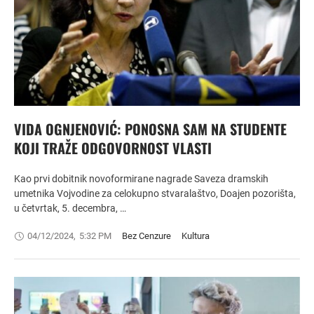
VIDA OGNJENOVIĆ: PONOSNA SAM NA STUDENTE
KOJI TRAŽE ODGOVORNOST VLASTI
Kao prvi dobitnik novoformirane nagrade Saveza dramskih
umetnika Vojvodine za celokupno stvaralaštvo, Doajen pozorišta,
u četvrtak, 5. decembra, …
04/12/2024
,
5:32 PM
Bez Cenzure
Kultura