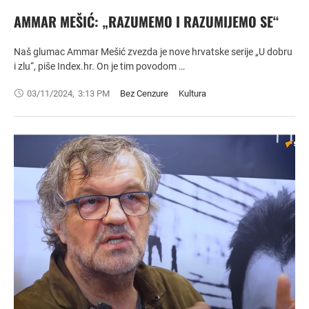
AMMAR MEŠIĆ: „RAZUMEMO I RAZUMIJEMO SE“
Naš glumac Ammar Mešić zvezda je nove hrvatske serije „U dobru
i zlu“, piše Index.hr. On je tim povodom …
03/11/2024
,
3:13 PM
Bez Cenzure
Kultura