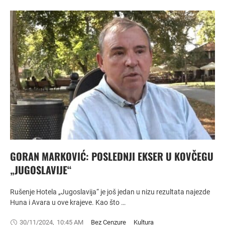
GORAN MARKOVIĆ: POSLEDNJI EKSER U KOVČEGU
„JUGOSLAVIJE“
Rušenje Hotela „Jugoslavija“ je još jedan u nizu rezultata najezde
Huna i Avara u ove krajeve. Kao što …
30/11/2024
,
10:45 AM
Bez Cenzure
Kultura