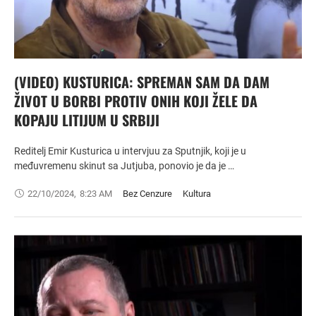
(VIDEO) KUSTURICA: SPREMAN SAM DA DAM
ŽIVOT U BORBI PROTIV ONIH KOJI ŽELE DA
KOPAJU LITIJUM U SRBIJI
Reditelj Emir Kusturica u intervjuu za Sputnjik, koji je u
međuvremenu skinut sa Jutjuba, ponovio je da je …
22/10/2024
,
8:23 AM
Bez Cenzure
Kultura