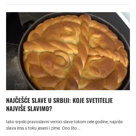
NAJČEŠĆE SLAVE U SRBIJI: KOJE SVETITELJE
NAJVIŠE SLAVIMO?
Iako srpski pravoslavni vernici slave tokom cele godine, najviše
slava ima u toku jeseni i zime. Ono što …