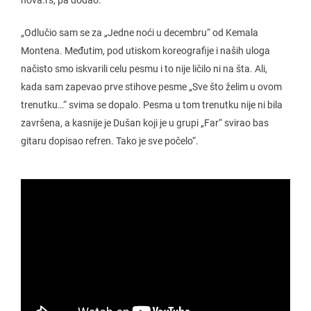
nova.rs, pa dodao:
„Odlučio sam se za „Jedne noći u decembru“ od Kemala
Montena. Međutim, pod utiskom koreografije i naših uloga
načisto smo iskvarili celu pesmu i to nije ličilo ni na šta. Ali,
kada sam zapevao prve stihove pesme „Sve što želim u ovom
trenutku…“ svima se dopalo. Pesma u tom trenutku nije ni bila
završena, a kasnije je Dušan koji je u grupi „Far“ svirao bas
gitaru dopisao refren. Tako je sve počelo“.