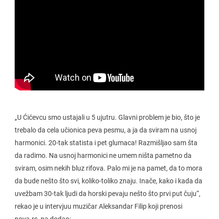
„U Ćićevcu smo ustajali u 5 ujutru. Glavni problem je bio, što je
trebalo da cela učionica peva pesmu, a ja da sviram na usnoj
harmonici. 20-tak statista i pet glumaca! Razmišljao sam šta
da radimo. Na usnoj harmonici ne umem ništa pametno da
sviram, osim nekih bluz rifova. Palo mi je na pamet, da to mora
da bude nešto što svi, koliko-toliko znaju. Inače, kako i kada da
uvežbam 30-tak ljudi da horski pevaju nešto što prvi put čuju“,
rekao je u intervjuu muzičar Aleksandar Filip koji prenosi