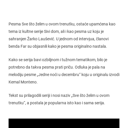
Pesma Sve što želim u ovom trenutku, ostaće upamćena kao
tema iz kultne serije Sivi dom, ali i kao pesma uz koju je
sahranjen Žarko Laušević. U jednom od intervjua, članovi
benda Far su objasnili kako je pesma originalno nastala.
Kako se serija bavi ozbiljnom i tužnom tematikom, bilo je
potrebno da takva pesma prati priču. Odluka je pala na
melodiju pesme „Jedne noći u decembru“ koju u originalu izvodi
Kemal Monteno.
Tekst su prilagodili seriji i nosi naziv „Sve što želim u ovom
trenutku“, a postala je popularna isto kao i sama serija.