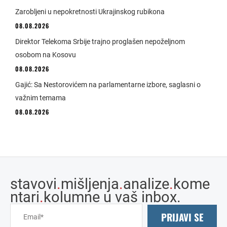
Zarobljeni u nepokretnosti Ukrajinskog rubikona
08.08.2026
Direktor Telekoma Srbije trajno proglašen nepoželjnom
osobom na Kosovu
08.08.2026
Gajić: Sa Nestorovićem na parlamentarne izbore, saglasni o
važnim temama
08.08.2026
stavovi
.
mišljenja
.
analize
.
kome
ntari
.
kolumne u vaš inbox.
PRIJAVI SE