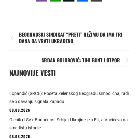
BEOGRADSKI SINDIKAT “PRETI” REŽIMU DA IMA TRI
DANA DA VRATI UKRADENO
SRDAN GOLUBOVIĆ: TIHI BUNT I OTPOR
NAJNOVIJE VESTI
Lopandić (SRCE): Poseta Zelenskog Beogradu simbolična, radi
se o davanju signala Zapadu
08.08.2026
Olenik (LSV): Budućnost Srbije i Ukrajine je u EU, a Vučićeva na
smetlištu istorije
08.08.2026