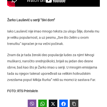
Žarko Laušević u seriji “Sivi dom”
Iako Laušević
nije imao mnogo teksta za ulogu Šilje, donela mu
je veliku popularnost, a uz pesmu „Sve što želim u ovom
trenutku“ ispraćen je na večni počinak.
Znam da je tada ženski deo populacije ludeo za njim! Mnogi
muškarci, naročito srednjoškolci, brijali su jedan deo desne
obrve, baš kao što je Žarko imao u seriji. U mnogim emisijama
tada su njegov talenat upoređivali sa velikim holivudskim
zvezdama poput Mikija Rurka” rekli su momci iz sastava Far.
FOTO: RTS Printskrin