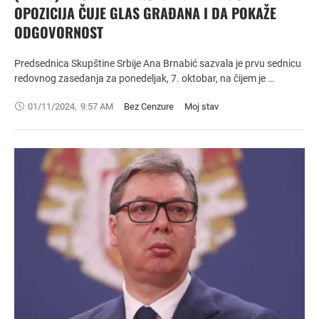
OPOZICIJA ČUJE GLAS GRAĐANA I DA POKAŽE
ODGOVORNOST
Predsednica Skupštine Srbije Ana Brnabić sazvala je prvu sednicu
redovnog zasedanja za ponedeljak, 7. oktobar, na čijem je …
01/11/2024
,
9:57 AM
Bez Cenzure
Moj stav