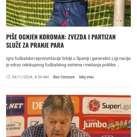
PIŠE OGNJEN KOROMAN: ZVEZDA I PARTIZAN
SLUŽE ZA PRANJE PARA
Igra fudbalske reprezentacije Srbije u Španiji i generalno Ligi nacija
je odraz celokupnog fudbalskog sistema i mešanja politike …
04/11/2024
,
8:54 AM
Bez Cenzure
Moj stav