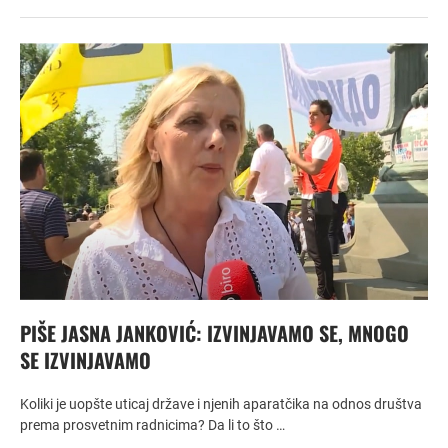
PIŠE JASNA JANKOVIĆ: IZVINJAVAMO SE, MNOGO
SE IZVINJAVAMO
Koliki je uopšte uticaj države i njenih aparatčika na odnos društva
prema prosvetnim radnicima? Da li to što …