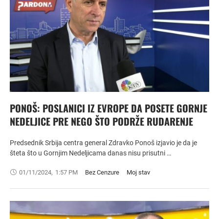
PONOŠ: POSLANICI IZ EVROPE DA POSETE GORNJE
NEDELJICE PRE NEGO ŠTO PODRŽE RUDARENJE
Predsednik Srbija centra general Zdravko Ponoš izjavio je da je
šteta što u Gornjim Nedeljicama danas nisu prisutni …
01/11/2024
,
1:57 PM
Bez Cenzure
Moj stav