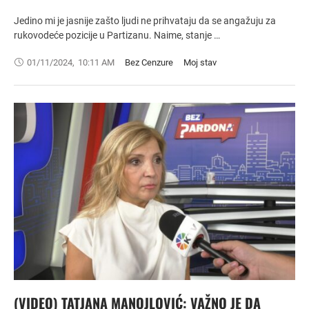
Jedino mi je jasnije zašto ljudi ne prihvataju da se angažuju za
rukovodeće pozicije u Partizanu. Naime, stanje …
01/11/2024
,
10:11 AM
Bez Cenzure
Moj stav
(VIDEO) TATJANA MANOJLOVIĆ: VAŽNO JE DA