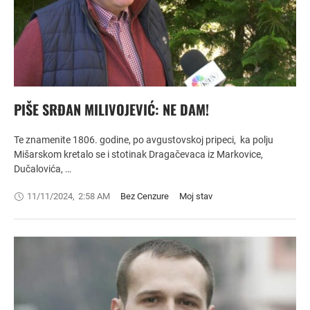
PIŠE SRĐAN MILIVOJEVIĆ: NE DAM!
Te znamenite 1806. godine, po avgustovskoj pripeci, ka polju
Mišarskom kretalo se i stotinak Dragačevaca iz Markovice,
Dučalovića, …
11/11/2024
,
2:58 AM
Bez Cenzure
Moj stav