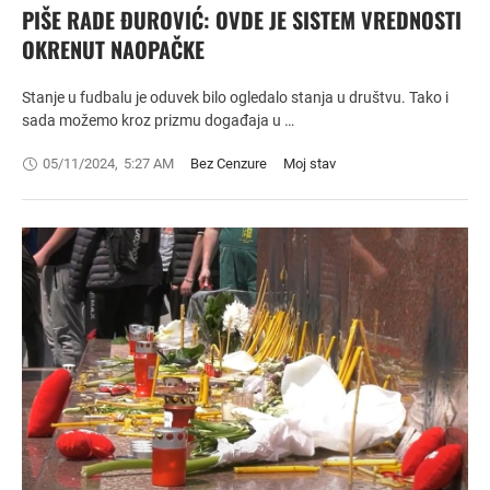
PIŠE RADE ĐUROVIĆ: OVDE JE SISTEM VREDNOSTI
OKRENUT NAOPAČKE
Stanje u fudbalu je oduvek bilo ogledalo stanja u društvu. Tako i
sada možemo kroz prizmu događaja u …
05/11/2024
,
5:27 AM
Bez Cenzure
Moj stav