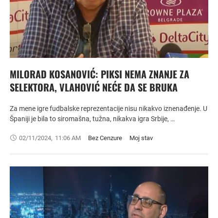
MILORAD KOSANOVIĆ: PIKSI NEMA ZNANJE ZA
SELEKTORA, VLAHOVIĆ NEĆE DA SE BRUKA
Za mene igre fudbalske reprezentacije nisu nikakvo iznenađenje. U
Španiji je bila to siromašna, tužna, nikakva igra Srbije, …
02/11/2024
,
11:06 AM
Bez Cenzure
Moj stav