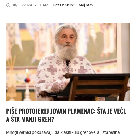
08/11/2024
,
7:51 AM
Bez Cenzure
Moj stav
PIŠE PROTOJEREJ JOVAN PLAMENAC: ŠTA JE VEĆI,
A ŠTA MANJI GREH?
Mnogi vernici pokušavaju da klasifikuju grehove, ali starešina