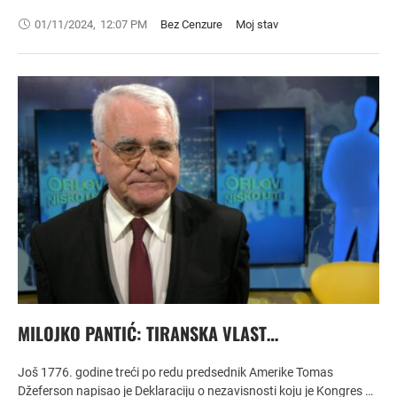
01/11/2024
,
12:07 PM
Bez Cenzure
Moj stav
MILOJKO PANTIĆ: TIRANSKA VLAST…
Još 1776. godine treći po redu predsednik Amerike Tomas
Džeferson napisao je Deklaraciju o nezavisnosti koju je Kongres …