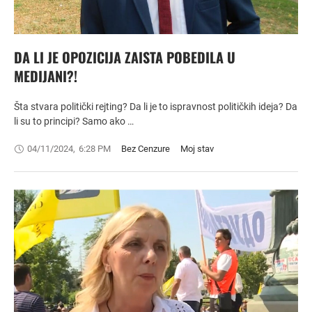
DA LI JE OPOZICIJA ZAISTA POBEDILA U
MEDIJANI?!
Šta stvara politički rejting? Da li je to ispravnost političkih ideja? Da
li su to principi? Samo ako …
04/11/2024
,
6:28 PM
Bez Cenzure
Moj stav