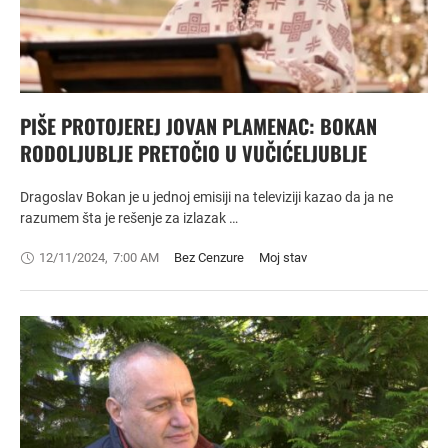
PIŠE PROTOJEREJ JOVAN PLAMENAC: BOKAN
RODOLJUBLJE PRETOČIO U VUČIĆELJUBLJE
Dragoslav Bokan je u jednoj emisiji na televiziji kazao da ja ne
razumem šta je rešenje za izlazak …
12/11/2024
,
7:00 AM
Bez Cenzure
Moj stav