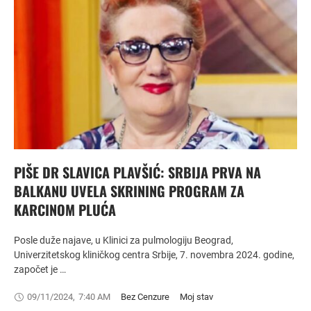
PIŠE DR SLAVICA PLAVŠIĆ: SRBIJA PRVA NA
BALKANU UVELA SKRINING PROGRAM ZA
KARCINOM PLUĆA
Posle duže najave, u Klinici za pulmologiju Beograd,
Univerzitetskog kliničkog centra Srbije, 7. novembra 2024. godine,
započet je …
09/11/2024
,
7:40 AM
Bez Cenzure
Moj stav