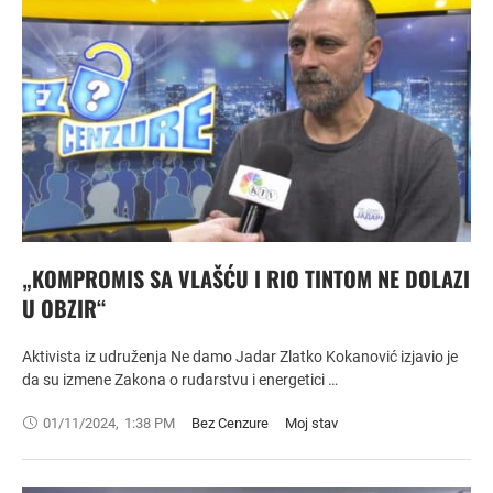
„KOMPROMIS SA VLAŠĆU I RIO TINTOM NE DOLAZI
U OBZIR“
Aktivista iz udruženja Ne damo Jadar Zlatko Kokanović izjavio je
da su izmene Zakona o rudarstvu i energetici …
01/11/2024
,
1:38 PM
Bez Cenzure
Moj stav