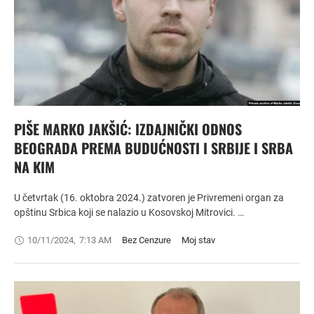
PIŠE MARKO JAKŠIĆ: IZDAJNIČKI ODNOS
BEOGRADA PREMA BUDUĆNOSTI I SRBIJE I SRBA
NA KIM
U četvrtak (16. oktobra 2024.) zatvoren je Privremeni organ za
opštinu Srbica koji se nalazio u Kosovskoj Mitrovici. …
10/11/2024
,
7:13 AM
Bez Cenzure
Moj stav