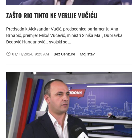
ZAŠTO RIO TINTO NE VERUJE VUČIĆU
Predsednik Aleksandar Vučić, predsednica parlamenta Ana
Brnabić, premijer Miloš Vučević, ministri Siniša Mali, Dubravka
Đedović Handanović… svojski se …
01/11/2024
,
9:25 AM
Bez Cenzure
Moj stav