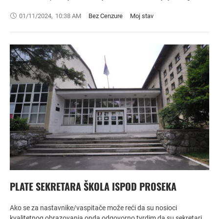
01/11/2024
,
10:38 AM
Bez Cenzure
Moj stav
PLATE SEKRETARA ŠKOLA ISPOD PROSEKA
Ako se za nastavnike/vaspitače može reći da su nosioci
kvalitetnog obrazovanja onda odgovorno tvrdim da su sekretari