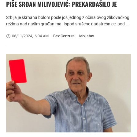
PIŠE SRĐAN MILIVOJEVIĆ: PREKARDAŠILO JE
Srbija je skrhana bolom posle još jednog zločina ovog zlikovačkog
režima nad našim građanima. Ispod srušene nadstrešnice, pod …
06/11/2024
,
6:04 AM
Bez Cenzure
Moj stav