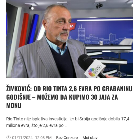
ŽIVKOVIĆ: OD RIO TINTA 2,6 EVRA PO GRAĐANINU
GODIŠNJE – MOŽEMO DA KUPIMO 30 JAJA ZA
MONU
Rio Tinto nije isplativa investicija, jer bi Srbija godišnje dobila 17,4
miliona evra, što je 2,6 evra po …
01/11/2024
,
12:08 PM
Bez Cenzure
Moj stav