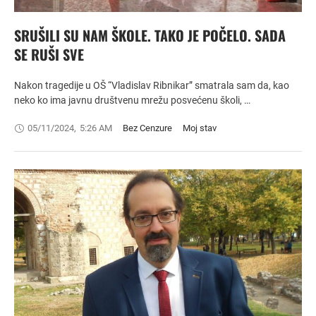
SRUŠILI SU NAM ŠKOLE. TAKO JE POČELO. SADA
SE RUŠI SVE
Nakon tragedije u OŠ “Vladislav Ribnikar” smatrala sam da, kao
neko ko ima javnu društvenu mrežu posvećenu školi, …
05/11/2024
,
5:26 AM
Bez Cenzure
Moj stav