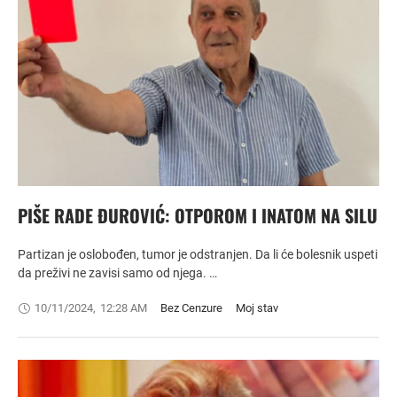
PIŠE RADE ĐUROVIĆ: OTPOROM I INATOM NA SILU
Partizan je oslobođen, tumor je odstranjen. Da li će bolesnik uspeti
da preživi ne zavisi samo od njega. …
10/11/2024
,
12:28 AM
Bez Cenzure
Moj stav