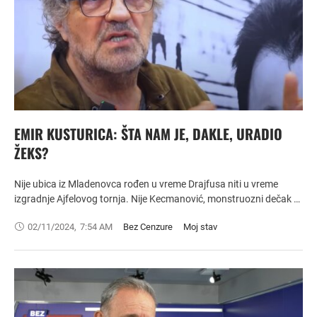
EMIR KUSTURICA: ŠTA NAM JE, DAKLE, URADIO
ŽEKS?
Nije ubica iz Mladenovca rođen u vreme Drajfusa niti u vreme
izgradnje Ajfelovog tornja. Nije Kecmanović, monstruozni dečak …
02/11/2024
,
7:54 AM
Bez Cenzure
Moj stav