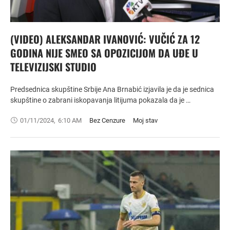
(VIDEO) ALEKSANDAR IVANOVIĆ: VUČIĆ ZA 12
GODINA NIJE SMEO SA OPOZICIJOM DA UĐE U
TELEVIZIJSKI STUDIO
Predsednica skupštine Srbije Ana Brnabić izjavila je da je sednica
skupštine o zabrani iskopavanja litijuma pokazala da je …
01/11/2024
,
6:10 AM
Bez Cenzure
Moj stav