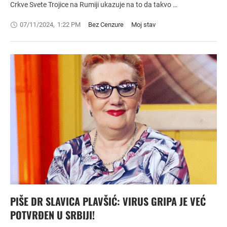
Crkve Svete Trojice na Rumiji ukazuje na to da takvo …
07/11/2024
,
1:22 PM
Bez Cenzure
Moj stav
PIŠE DR SLAVICA PLAVŠIĆ: VIRUS GRIPA JE VEĆ
POTVRĐEN U SRBIJI!