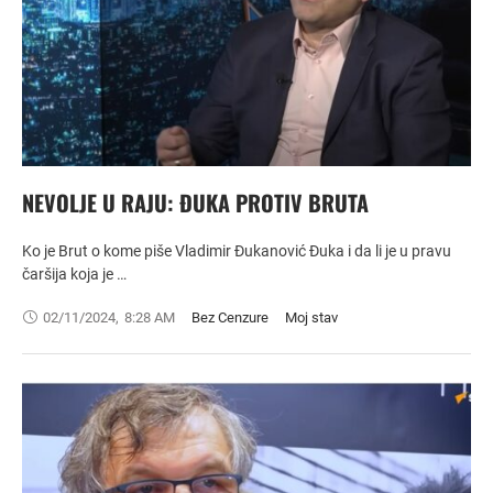
NEVOLJE U RAJU: ĐUKA PROTIV BRUTA
Ko je Brut o kome piše Vladimir Đukanović Đuka i da li je u pravu
čaršija koja je …
02/11/2024
,
8:28 AM
Bez Cenzure
Moj stav