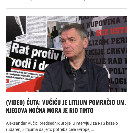
(VIDEO) ĆUTA: VUČIĆU JE LITIJUM POMRAČIO UM,
NJEGOVA NOĆNA MORA JE RIO TINTO
Aleksandar Vučić, predsednik Srbije, u intervjuu za RTS kaže o
rudarenju litijuma da je to potreba cele Evrope, …