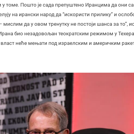
ли у томе. Пошто је сада препуштено Иранцима да они с
ују на ирански народ да “искористи прилику” и ослоб
– мислим да у овом тренутку не постоји шанса за то”, и
а Ирана био незадовољан теократским режимом у Техера
ни власт неће мењати под израелским и америчким раке