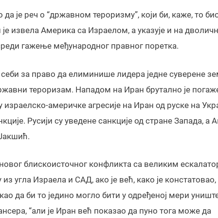
да је реч о “државном тероризму”, који би, каже, то био
и је извела Америка са Израелом, а указује и на дволич
осреди гажење међународног правног поретка.
 себи за право да елиминише лидера једне суверене зе
државни тероризам. Нападом на Иран брутално је погаж
израелско-америчке агресије на Иран од руске на Укра
нкције. Русији су уведене санкције од стране Запада, а
 Јакшић.
а новог блискоисточног конфликта са великим ескалат
из угла Израела и САД, ако је већ, како је констатовао,
ао да би то једино могло бити у одређеној мери униш
нсера, “али је Иран већ показао да пуно тога може да