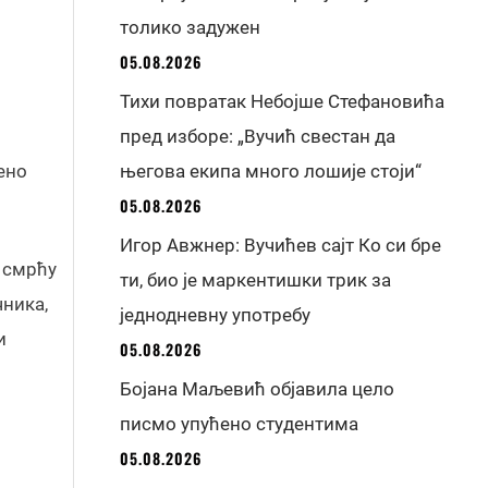
толико задужен
05.08.2026
Тихи повратак Небојше Стефановића
пред изборе: „Вучић свестан да
ено
његова екипа много лошије стоји“
05.08.2026
Игор Авжнер: Вучићев сајт Ко си бре
 смрћу
ти, био је маркентишки трик за
чника,
једнодневну употребу
и
05.08.2026
Бојана Маљевић објавила цело
писмо упућено студентима
05.08.2026