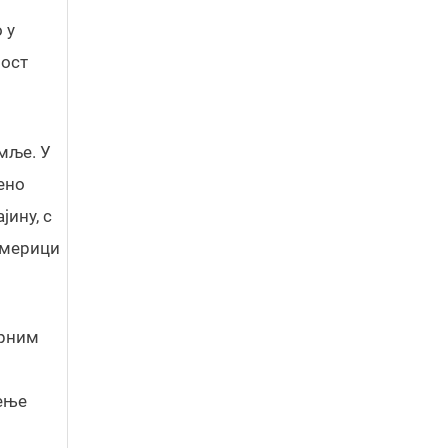
 у
ност
мље. У
ено
јину, с
 Америци
орним
тење