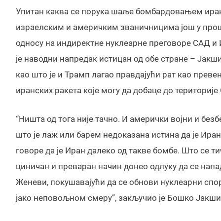
Упитан каква се порука шаље бомбардовањем иранс
израелским и америчким званичницима још у прош
односу на индиректне нуклеарне преговоре САД и И
је наводни напредак истицан од обе стране – Јакши
као што је и Трамп лагао правдајући рат као прев
иранских ракета које могу да добаце до територије
“Ништа од тога није тачно. И амерички војни и без
што је лаж или барем недоказана истина да је Ира
говоре да је Иран далеко од такве бомбе. Што се т
циничан и преваран начин донео одлуку да се напад
Женеви, покушавајући да се обнови нуклеарни спор
јако неповољном смеру”, закључио је Бошко Јакши