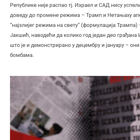
Републике није распао тј. Израел и САД нису успе
доведу до промене режима – Трамп и Нетањаху апел
“најзлијег режима на свету” (формулација Трампа) 
Јакшић, наводећи да колико год један део грађан
што је и демонстрирано у децембру и јануару – о
бомбама.