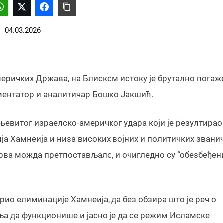
04.03.2026
меричких Држава, на Блиском истоку је брутално погаж
ментатор и аналитичар Бошко Јакшић.
евитог израелско-америчког удара који је резултирао
лија Хамнеија и низа високих војних и политичких звани
прва можда претпостављало, и очигледно су “обезбеђен
рио елиминације Хамнеија, да без обзира што је реч о
а да функционише и јасно је да се режим Исламске