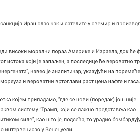
 санкција Иран слао чак и сателите у свемир и произво
среди високи морални пораз Америке и Израела, док ће 
ог истока који је запаљен, а последице ће вероватно т
енергената”, навео је аналитичар, указујући на поремећ
ореуза и вероватни вртоглави раст цена нафте и гаса.
етка којем припадамо, “где се нови (поредак) још није
оваквом систему “Трамп, који се лажно представља као
тиком силе”, као што је, подсећа, то урадио бомбардуј
ојно интервенисао у Венецуели.