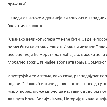
преживи”.
Наводи да је током деценија америчких и западних
балистичке ракете…
“Свакако великог успеха ту неће бити. Овде је по
пораз бити на страни свих, и Ирана и читавог Блиск
цео свет који ће морати да плаћа јако високе цене 
глобално тржиште нафте због затварања Ормуског м
Илуструјући симптоме, како каже, распадајућег пор
појавио”, Јакшић истиче да све наговештава да у 
миротворац, може мирно да настави са својом поли
два пута Иран, Сирију, Јемен, Нигерију, и када је в