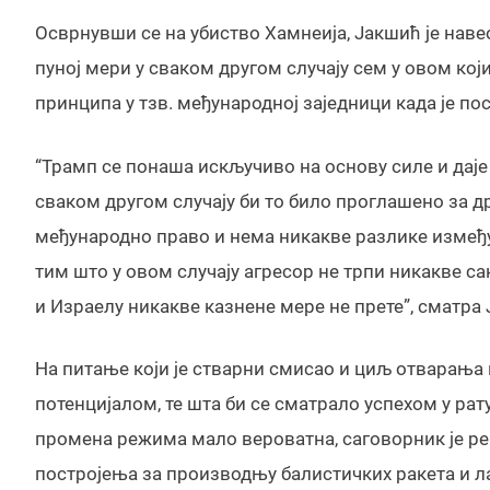
Осврнувши се на убиство Хамнеија, Јакшић је навео 
пуној мери у сваком другом случају сем у овом кој
принципа у тзв. међународној заједници када је п
“Трамп се понаша искључиво на основу силе и даје
сваком другом случају би то било проглашено за 
међународно право и нема никакве разлике између 
тим што у овом случају агресор не трпи никакве са
и Израелу никакве казнене мере не прете”, сматра
На питање који је стварни смисао и циљ отварањ
потенцијалом, те шта би се сматрало успехом у рату 
промена режима мало вероватна, саговорник је рек
постројења за производњу балистичких ракета и ла