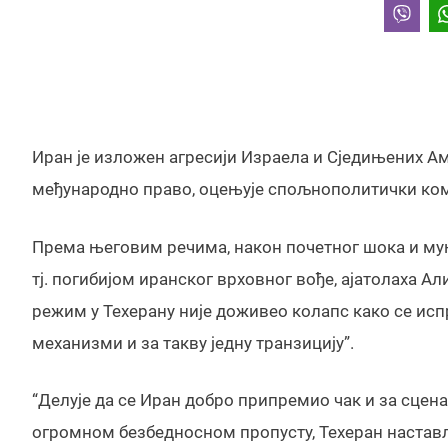
Иран је изложен агресији Израела и Сједињених А
међународно право, оцењује спољнополитички ко
Према његовим речима, након почетног шока и муњ
тј. погибијом иранског врховног вође, ајатолаха А
режим у Техерану није доживео колапс како се ис
механизми и за такву једну транзицију”.
“Делује да се Иран добро припремио чак и за сцена
огромном безбедносном пропусту, Техеран настављ