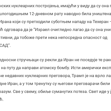
ких нуклеарних постројења, имајући у виду да су она 
логодишњем 12-дневном рату наводно била уништена, 
рана који су претходили суботњем нападу на Техеран –
ћ одговара да је “Израел очигледно лагао да су она ун
ентивни, да тобоже прети нека непосредна опасност од
 САД”.
бедносни стручњаци су рекли да Иран не поседује те рак
н на путу да направи атомску бомбу. Исти амерички екс
иче недавних нуклеарних преговора, Трамп је на врло л
не Иран, а у том тренутку су његови преговарачи били 
азум. Све у свему, обиље суманутих потеза. Свет иде у
ћ.