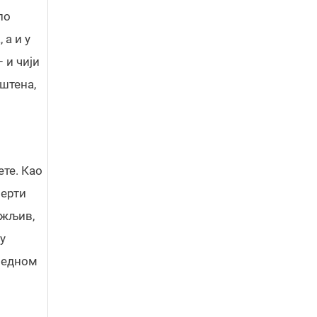
по
а и у
 и чији
иштена,
ете. Као
перти
ажљив,
у
 једном