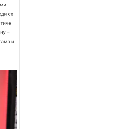
ами
оди се
стиче
ну –
тама и