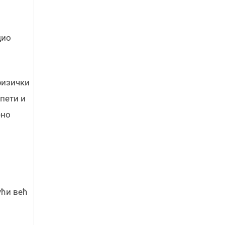
дио
физички
рпети и
ено
ући већ