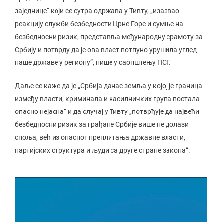
заједнице“ који се сутра одржава у Тивту, „изазвао
реакцију служби безбедности Црне Горе и сумње на
безбедносни ризик, представља међународну срамоту за
Србију и потврду да је ова власт потпуно урушила углед
наше државе у региону“, пише у саопштењу ПСГ.
Даље се каже да је „Србија данас земља у којој је граница
између власти, криминала и насилничких група постала
опасно нејасна“ и да случај у Тивту „потврђује да највећи
безбедносни ризик за грађане Србије више не долази
споља, већ из опасног преплитања државне власти,
партијских структура и људи са друге стране закона“.