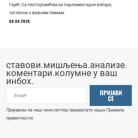
Гајић: Са Несторовићем на парламентарне изборе,
сагласни о важним темама
08.08.2026
ставови
.
мишљења
.
анализе
.
коментари
.
колумне у ваш
инбоx.
ПРИЈАВИ
СЕ
Пријавом на наш неwслеттер прихватате наша Правила
приватности.