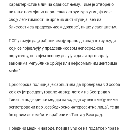
карактеристика лична оданост њему. Тиме је отворено
питање постојања паралелних структура утицаја које
своју легитимност не црпе из институција, већ из
блискости са председником државе“, пише у саопштењу.
ПСГ указује да „грађани имају право да знају ко су људи
који се појављују у председниковом непосредном
окружењу, по којем основу делују и да ли одговарају
законима Републике Србије или неформалним центрима
моћи“.
Црногорска полиција је саопштила да проверава 90 особа
које су јутрос допутовале чартер-летом из Београда у
Тиват, а подгорички медији наводе да су неки међу њима
регистровани као „безбедносно интересантна лица“, те да
ће првим летом бити враћени из Тивта у Београд.
Поједини медији наводе, позивајући се на податке Управе