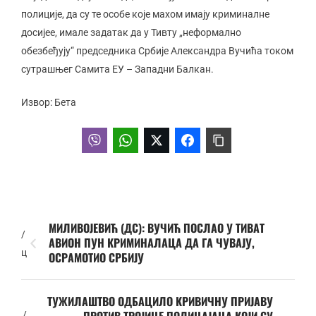
полиције, да су те особе које махом имају криминалне
досијее, имале задатак да у Тивту „неформално
обезбеђују“ председника Србије Александра Вучића током
сутрашњег Самита ЕУ – Западни Балкан.
Извор: Бета
МИЛИВОЈЕВИЋ (ДС): ВУЧИЋ ПОСЛАО У ТИВАТ
/
АВИОН ПУН КРИМИНАЛАЦА ДА ГА ЧУВАЈУ,
ц
ОСРАМОТИО СРБИЈУ
ТУЖИЛАШТВО ОДБАЦИЛО КРИВИЧНУ ПРИЈАВУ
/