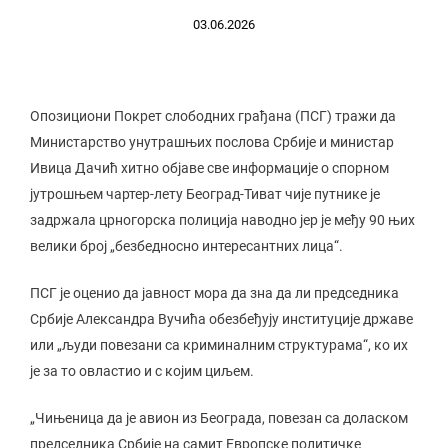
03.06.2026
Опозициони Покрет слободних грађана (ПСГ) тражи да
Министарство унутрашњих послова Србије и министар
Ивица Дачић хитно објаве све информације о спорном
јутрошњем чартер-лету Београд-Тиват чије путнике је
задржала црногорска полиција наводно јер је међу 90 њих
велики број „безбедносно интересантних лица“.
ПСГ је оценио да јавност мора да зна да ли председника
Србије Александра Вучића обезбеђују институције државе
или „људи повезани са криминалним структурама“, ко их
је за то овластио и с којим циљем.
„Чињеница да је авион из Београда, повезан са доласком
председника Србије на самит Европске политичке