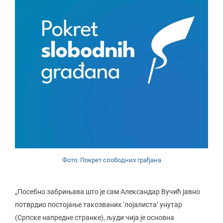
Фото: Покрет слободних грађана
„Посебно забрињава што је сам Александар Вучић јавно
потврдио постојање такозваних ‘лојалиста’ унутар
(Српске напредне странке), људи чија је основна