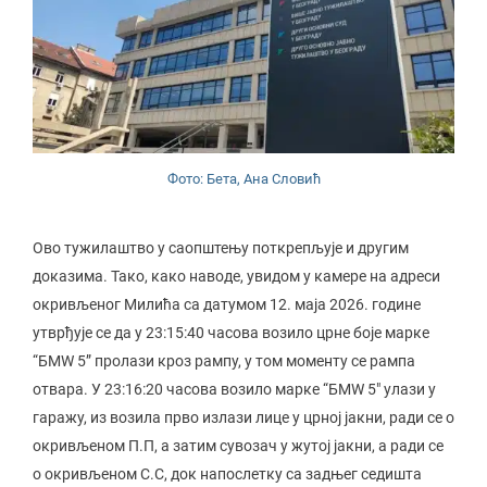
Фото: Бета, Ана Словић
Ово тужилаштво у саопштењу поткрепљује и другим
доказима. Тако, како наводе, увидом у камере на адреси
окривљеног Милића са датумом 12. маја 2026. године
утврђује се да у 23:15:40 часова возило црне боје марке
“БМW 5” пролази кроз рампу, у том моменту се рампа
отвара. У 23:16:20 часова возило марке “БМW 5″ улази у
гаражу, из возила прво излази лице у црној јакни, ради се о
окривљеном П.П, а затим сувозач у жутој јакни, а ради се
о окривљеном С.С, док напослетку са задњег седишта