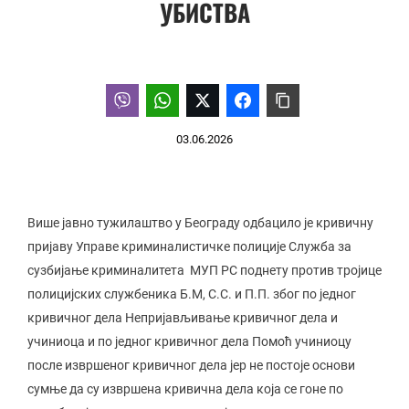
УБИСТВА
03.06.2026
Више јавно тужилаштво у Београду одбацило је кривичну
пријаву Управе криминалистичке полиције Служба за
сузбијање криминалитета МУП РС поднету против тројице
полицијских службеника Б.М, С.С. и П.П. због по једног
кривичног дела Непријављивање кривичног дела и
учиниоца и по једног кривичног дела Помоћ учиниоцу
после извршеног кривичног дела јер не постоје основи
сумње да су извршена кривична дела која се гоне по