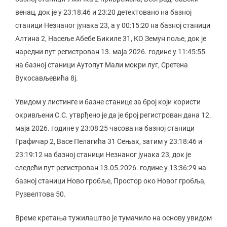
венац, док је у 23:18:46 и 23:20 детектовано на базној
станици Незнаног јунака 23, а у 00:15:20 на базној станици
Алтина 2, Насеље Абебе Бикиле 31, КО Земун поље, док је
наредни пут регистрован 13. маја 2026. године у 11:45:55
на базној станици Аутопут Мали мокри луг, Сретена
Вукосављевића 8ј.
Увидом у листинге и базне станице за број који користи
окривљени С.С. утврђено је да је број регистрован дана 12.
маја 2026. године у 23:08:25 часова на базној станици
Графичар 2, Васе Пелагића 31 Сењак, затим у 23:18:46 и
23:19:12 на базној станици Незнаног јунака 23, док је
следећи пут регистрован 13.05.2026. године у 13:36:29 на
базној станици Ново гробље, Простор око Новог гробља,
Рузвелтова 50.
Време кретања тужилаштво је тумачило на основу увидом