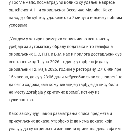
у Гоогле мапс, посматрајући колико су удаљене адресе
оштећеног А.Н. и окривљеног Веселина Милића. Како
наводе, обе куће су удаљене око 7 минута вожње у ноћним
условима.
„Увидом у четири примерка записника о вештачењу
уређаја за аутоматску обраду података и то телефона
окривљених С.С, П.П. и Б.М, као и прилога достављених уз
вештачење од 1. јуна 2026. године, утврђено је да су
окривљени 12. маја 2026. године у ресторану ‚27‘ били пре
15 часова, да су у 23:06 дали међусобни знак за ‚покрет‘, те
да се по садржајима комуникације утврђује да нису били
на месту догађаја у критично време“, истичу из
тужилаштва.
Како закључују, након разматрања списа предмета и
прикупљених доказа, утврђено је да нема доказа који
указују да су окривљени извршили кривична дела која им