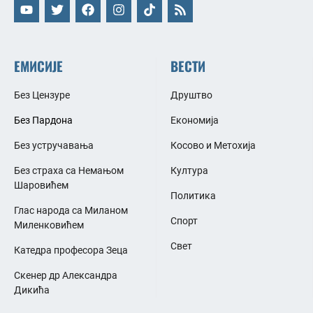
ЕМИСИЈЕ
ВЕСТИ
Без Цензуре
Друштво
Без Пардона
Економија
Без устручавања
Косово и Метохија
Без страха са Немањом
Култура
Шаровићем
Политика
Глас народа са Миланом
Спорт
Миленковићем
Свет
Катедра професора Зеца
Скенер др Александра
Дикића