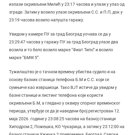
излази окривљени Милић у 23:17 часова и улази у улаз од
зграде. Затим у возило улазе окривљени С.С. и П.П, док у
23:19 часова возило напушта гаражу.
Увидом у камере ПУ за град Београд уочава се да у
23:29:47 часова у гаражу ПУ за град Београд улазе два
возила и то бело возило марке “Фиат Типо” и возило
марке “БМW 5”.
Тужилаштво је о тачном времену убиства судило и на
основу базних станица телефона Б.М и С.С. који се
сумњиче као извршиоци. Тако ВЈТ истиче да увидом у
базне станице и листинг телефона који користи
окривљени Б.М, а гледано у оквиру спорног временског
периода, утврђује се да је наведени број регистрован 12.
маја 2026. године у 23:08:25 часова на базној станици
Хиподром 2, Пожешка, КО Чукарица, а затим у 23:12:00 на
базној станици Ужичка 2 привремена, Београд, Савски