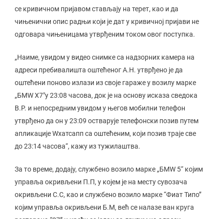
се кривичном пријавом стављају на терет, као и да
чињенични опис радњи који је дат у кривичној пријави не
одговара чињеницама утврђеним током овог поступка.
„Наиме, увидом у видео снимке са надзорних камера на
адреси пребивалишта оштећеног А.Н. утврђено је да
оштећени поново излази из своје гараже у возилу марке
„БМW X7″у 23:08 часова, док је на основу исказа сведока
В.Р. и непосредним увидом у његов мобилни телефон
утврђено да он у 23:09 остварује телефонски позив путем
апликације Wхатсапп са оштећеним, који позив траје све
до 23:14 часова“, кажу из тужилаштва.
За то време, додају, службено возило марке „БМW 5“ којим
управља окривљени П.П, у којем је на месту сувозача
окривљени С.С, као и службено возило марке “Фиат Типо”
којим управља окривљени Б.М, већ се налазе ван круга