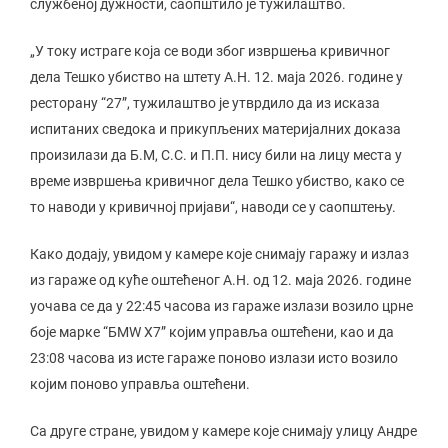
службеној дужности, саопштило је тужилаштво.
„У току истраге која се води због извршења кривичног
дела Тешко убиство на штету А.Н. 12. маја 2026. године у
ресторану “27”, тужилаштво је утврдило да из исказа
испитаних сведока и прикупљених материјалних доказа
произилази да Б.М, С.С. и П.П. нису били на лицу места у
време извршења кривичног дела Тешко убиство, како се
то наводи у кривичној пријави“, наводи се у саопштењу.
Како додају, увидом у камере које снимају гаражу и излаз
из гараже од куће оштећеног А.Н. од 12. маја 2026. године
уочава се да у 22:45 часова из гараже излази возило црне
боје марке “БМW X7” којим управља оштећени, као и да
23:08 часова из исте гараже поново излази исто возило
којим поново управља оштећени.
Са друге стране, увидом у камере које снимају улицу Андре