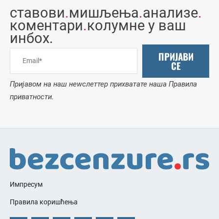
ставови
.
мишљења
.
анализе
.
коментари
.
колумне у ваш
инбоx.
ПРИЈАВИ
СЕ
Пријавом на наш неwслеттер прихватате наша Правила
приватности.
Импресум
Правила коришћења