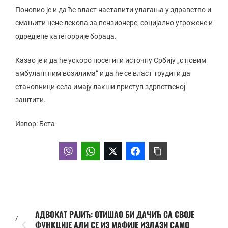
Поновио је и да ће власт наставити улагања у здравство и
смањити цене лекова за пензионере, социјално угрожене и
одредјене категоррије бораца.
Казао је и да ће ускоро посетити источну Србију „с новим
амбулантним возилима“ и да ће се власт трудити да
становници села имају лакши приступ здрвственој
заштити.
Извор: Бета
АДВОКАТ РАЈИЋ: ОТИШАО БИ ДАЧИЋ СА СВОЈЕ
/
ФУНКЦИЈЕ АЛИ СЕ ИЗ МАФИЈЕ ИЗЛАЗИ САМО