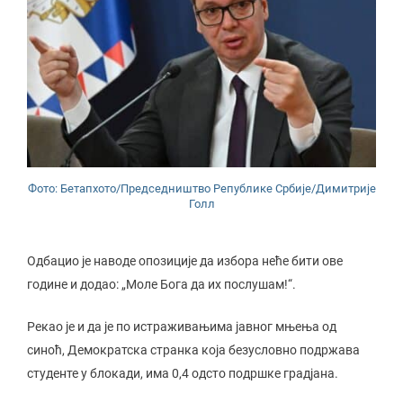
Фото: Бетапхото/Председништво Републике Србије/Димитрије
Голл
Одбацио је наводе опозиције да избора неће бити ове
године и додао: „Моле Бога да их послушам!“.
Рекао је и да је по истраживањима јавног мњења од
синоћ, Демократска странка која безусловно подржава
студенте у блокади, има 0,4 одсто подршке градјана.