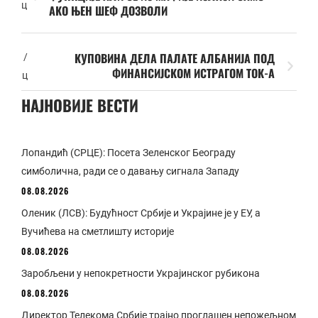
ц
АКО ЊЕН ШЕФ ДОЗВОЛИ
КУПОВИНА ДЕЛА ПАЛАТЕ АЛБАНИЈА ПОД
/
ФИНАНСИЈСКОМ ИСТРАГОМ ТОК-А
ц
НАЈНОВИЈЕ ВЕСТИ
Лопандић (СРЦЕ): Посета Зеленског Београду
симболична, ради се о давању сигнала Западу
08.08.2026
Оленик (ЛСВ): Будућност Србије и Украјине је у ЕУ, а
Вучићева на сметлишту историје
08.08.2026
Заробљени у непокретности Украјинског рубикона
08.08.2026
Директор Телекома Србије трајно проглашен непожељном