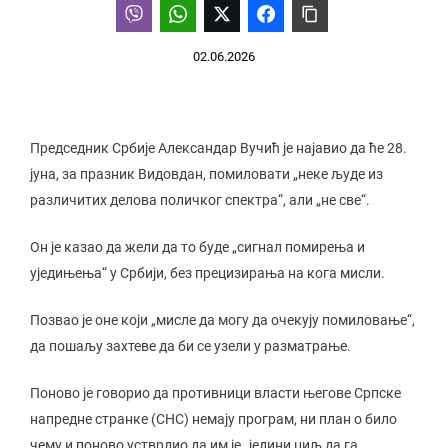
02.06.2026
Председник Србије Александар Вучић је најавио да ће 28.
јуна, за празник Видовдан, помиловати „неке људе из
различитих делова поличког спектра“, али „не све“.
Он је казао да жели да то буде „сигнал помирења и
уједињења“ у Србији, без прецизирања на кога мисли.
Позвао је оне који „мисле да могу да очекују помиловање“,
да пошаљу захтеве да би се узели у разматрање.
Поново је говорио да противници власти његове Српске
напредне странке (СНС) немају програм, ни план о било
чему и поново устврдио да им је „једини циљ да га