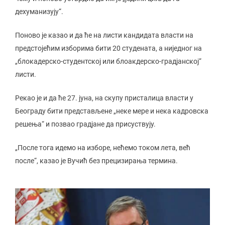
дехуманизују“.
Поново је казао и да ће на листи кандидата власти на
предстојећим изборима бити 20 студената, а ниједног на
„блокадерско-студентској или блоакдерско-градјанској“
листи.
Рекао је и да ће 27. јуна, на скупу присталица власти у
Београду бити представљене „неке мере и нека кадровска
решења“ и позвао градјане да присуствују.
„После тога идемо на изборе, нећемо током лета, већ
после“, казао је Вучић без прецизирања термина.