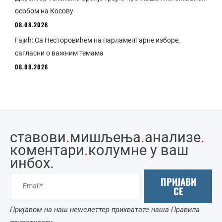
особом на Косову
08.08.2026
Гајић: Са Несторовићем на парламентарне изборе,
сагласни о важним темама
08.08.2026
ставови
.
мишљења
.
анализе
.
коментари
.
колумне у ваш
инбоx.
ПРИЈАВИ
СЕ
Пријавом на наш неwслеттер прихватате наша Правила