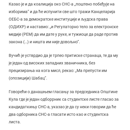
Казао је и да коалиција око СНС-а „поштено побеђује на
изборима“ и да ће испунити све што тражи Канцеларија
ОЕБС-а за демократске институције и људска права
(ОДИХР) и наставио: „и Регулаторно тело за електронске
медије (РЕМ) да им дате у руке, и тужиоце да раде против
закона (…) и ништа им није довољно“.
Вучић је устврдио да је трпео притиске странаца, те да му
је један од високих западних званичника, без
прецизирања на кога мисл, рекао: „Ма препусти им
(опозицији) Шабац“.
Говорећи о данашњем гласању за председника Општине
Кула где је један одборрник са студентске листе гласао за
кандидаткињу СНС-а, указао је да су неки говории да ће
два одборника СНС-а гласати исто као и студентска
листа.