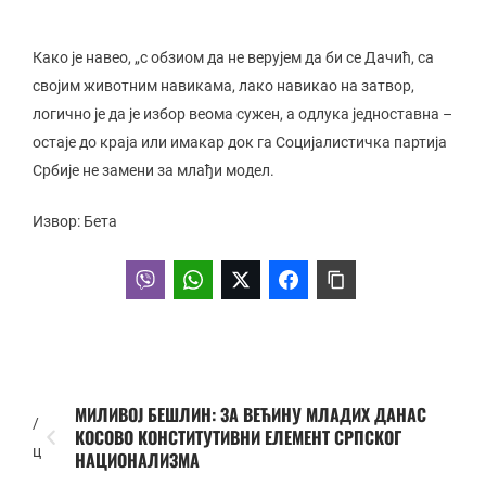
Како је навео, „с обзиом да не верујем да би се Дачић, са
својим животним навикама, лако навикао на затвор,
логично је да је избор веома сужен, а одлука једноставна –
остаје до краја или имакар док га Социјалистичка партија
Србије не замени за млађи модел.
Извор: Бета
МИЛИВОЈ БЕШЛИН: ЗА ВЕЋИНУ МЛАДИХ ДАНАС
/
КОСОВО КОНСТИТУТИВНИ ЕЛЕМЕНТ СРПСКОГ
ц
НАЦИОНАЛИЗМА