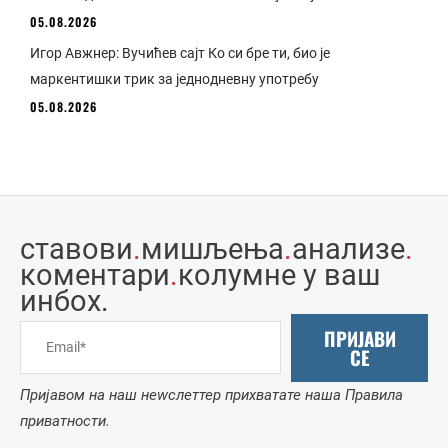
05.08.2026
Игор Авжнер: Вучићев сајт Ко си бре ти, био је
маркентишки трик за једнодневну употребу
05.08.2026
ставови
.
мишљења
.
анализе
.
коментари
.
колумне у ваш
инбоx.
ПРИЈАВИ
СЕ
Пријавом на наш неwслеттер прихватате наша Правила
приватности.