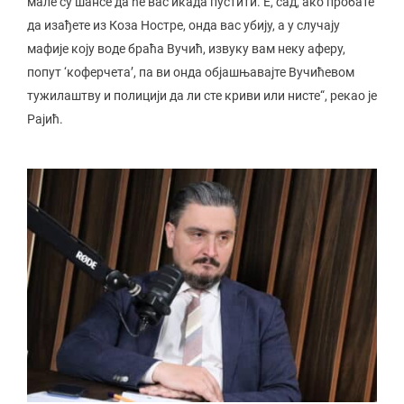
мале су шансе да ће вас икада пустити. Е, сад, ако пробате
да изађете из Коза Ностре, онда вас убију, а у случају
мафије коју воде браћа Вучић, извуку вам неку аферу,
попут ‘коферчета’, па ви онда објашњавајте Вучићевом
тужилаштву и полицији да ли сте криви или нисте“, рекао је
Рајић.