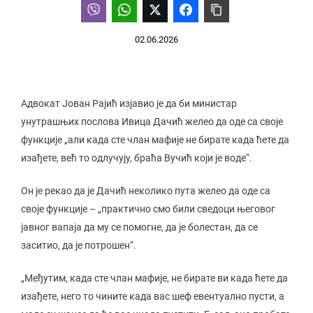
02.06.2026
Адвокат Јован Рајић изјавио је да би министар
унутрашњих послова Ивица Дачић желео да оде са своје
функције „али када сте члан мафије не бирате када ћете да
изађете, већ то одлучују, браћа Вучић који је воде“.
Он је рекао да је Дачић неколико пута желео да оде са
своје функције – „практично смо били сведоци његовог
јавног вапаја да му се помогне, да је болестан, да се
заситио, да је потрошен“.
„Међутим, када сте члан мафије, не бирате ви када ћете да
изађете, него то чините када вас шеф евентуално пусти, а