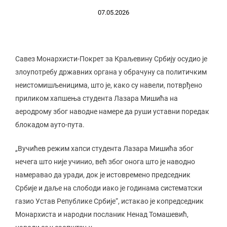
07.05.2026
Савез Монархисти-Покрет за Краљевину Србију осудио је
злоупотребу државних органа у обрачуну са политичким
неистомишљеницима, што је, како су навели, потврђено
приликом хапшења студента Лазара Мишића на
аеродрому због наводне намере да руши уставни поредак
блокадом ауто-пута.
„Вучићев режим хапси студента Лазара Мишића због
нечега што није учинио, већ због онога што је наводно
намеравао да уради, док је истовремено председник
Србије и даље на слободи иако је годинама систематски
газио Устав Републике Србије“, истакао је копредседник
Монархиста и народни посланик Ненад Томашевић,