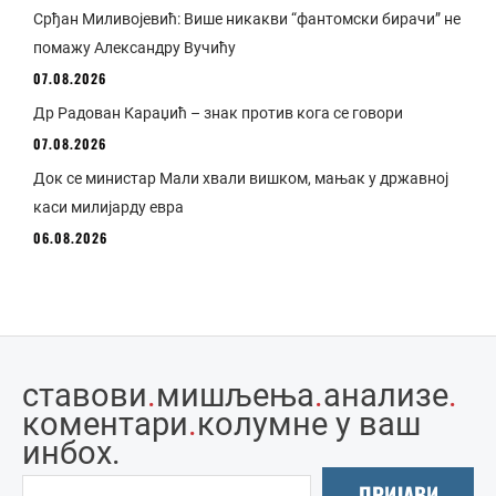
Срђан Миливојевић: Више никакви “фантомски бирачи” не
помажу Александру Вучићу
07.08.2026
Др Радован Караџић – знак против кога се говори
07.08.2026
Док се министар Мали хвали вишком, мањак у државној
каси милијарду евра
06.08.2026
ставови
.
мишљења
.
анализе
.
коментари
.
колумне у ваш
инбоx.
ПРИЈАВИ