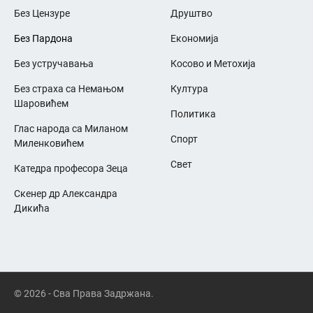
Без Цензуре
Друштво
Без Пардона
Економија
Без устручавања
Косово и Метохија
Без страха са Немањом
Култура
Шаровићем
Политика
Глас народа са Миланом
Спорт
Миленковићем
Свет
Катедра професора Зеца
Скенер др Александра
Дикића
© 2026 - Сва Права Задржана.