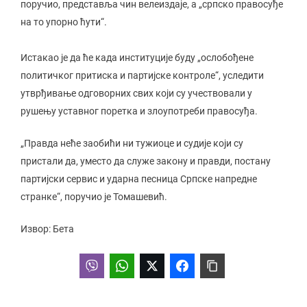
поручио, представља чин велеиздаје, а „српско правосуђе
на то упорно ћути“.
Истакао је да ће када институције буду „ослобођене
политичког притиска и партијске контроле“, уследити
утврђивање одговорних свих који су учествовали у
рушењу уставног поретка и злоупотреби правосуђа.
„Правда неће заобићи ни тужиоце и судије који су
пристали да, уместо да служе закону и правди, постану
партијски сервис и ударна песница Српске напредне
странке“, поручио је Томашевић.
Извор: Бета