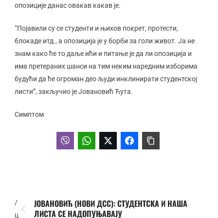
опозиције данас овакав какав је.
“Појавили су се студенти и њихов покрет, протести,
блокаде итд., а опозиција је у борби за голи живот. Ја не
знам како ће то даље ићи и питање је да ли опозиција и
има претераних шанси на тим неким наредним изборима
будући да ће огроман део људи инклинирати студентској
листи”, закључио је Јовановић Ћута.
Симптом
ЈОВАНОВИЋ (НОВИ ДСС): СТУДЕНТСКА И НАША
/
ЛИСТА СЕ НАДОПУЊАВАЈУ
ц