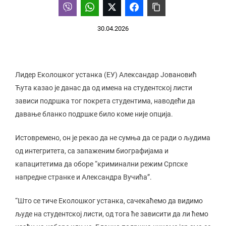
30.04.2026
Лидер Еколошког устанка (ЕУ) Александар Јовановић
Ћута казао је данас да од имена на студентској листи
зависи подршка тог покрета студентима, наводећи да
давање бланко подршке било коме није опција.
Истовремено, он је рекао да не сумња да се ради о људима
од интегритета, са запаженим биографијама и
капацитетима да оборе “криминални режим Српске
напредне странке и Александра Вучића”.
“Што се тиче Еколошког устанка, сачекаћемо да видимо
људе на студентској листи, од тога ће зависити да ли ћемо