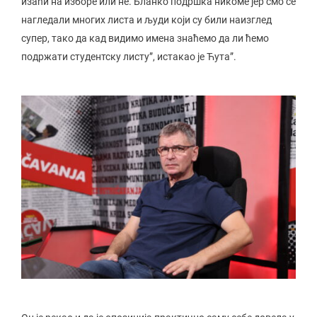
изаћи на изборе или не. Бланко подршка никоме јер смо се
нагледали многих листа и људи који су били наизглед
супер, тако да кад видимо имена знаћемо да ли ћемо
подржати студентску листу”, истакао је Ћута”.