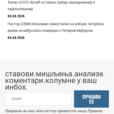
Ђилас (ССП): Вучић оставља Србију најзадуженију и
најизолованију
06.08.2026
Пастор (СВМ):Излазимо самостално на изборе, потребно
време за међусобно поверење с Петером Мађаром
06.08.2026
ставови
.
мишљења
.
анализе
.
коментари
.
колумне у ваш
инбоx.
ПРИЈАВИ
СЕ
Пријавом на наш неwслеттер прихватате наша Правила