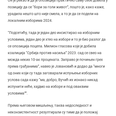
Он је рекао и да је опозиција практично саму себе довела у
позицију да се “бори за голи живот”, пошто је, како каже,
урадила нешто што није смела, а то је да се подели на
локалним изборима 2024.
“Подсетићу, тада је један део инсистирао на изборним
условима, један део је хтео на изборе и то је био разлог да
се опозиција поцепа. Милион гласова које је добила
коалиција “Србија против насиља” 2023. сад се свео на
можда неких 10-ак процената. Заправо је почињен грех
према грађанима”, навео је Јовановић и додао да “многи
од оних који су тада заговарали испуњење изборних
услова сада кажу “ма, добро, Вучић их ионако никад
испунити неће, хајдмо на изборе и под оваквим
условима””.
Према његовом мишљењу, таква недоследност и
неконзистентност резултирали су тиме да је положај