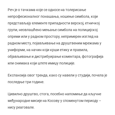
Реч је о тачкама које се односе на толерисање
непрофесионалног понашања, ношење симбола, који
представљају елементе припадности верској, етничкој
групи, неовлашћено мењање симбола на полицијској
опреми или у радном простору, непримерен изглед на
радном месту, појављивање на друштвеним мрежама у
униформи, на начин који крши етику и правила,
објављивање и дистрибуирање коментара, фотографија
или снимака који штете имиџу полиције.
Експанзија овог тренда, како су навели у студији, почела је
последње три године.
Цивилно друштво, стога, посебно напомиње да кључне
међународне мисије на Косову у споменутом периоду –
нису реаговале.