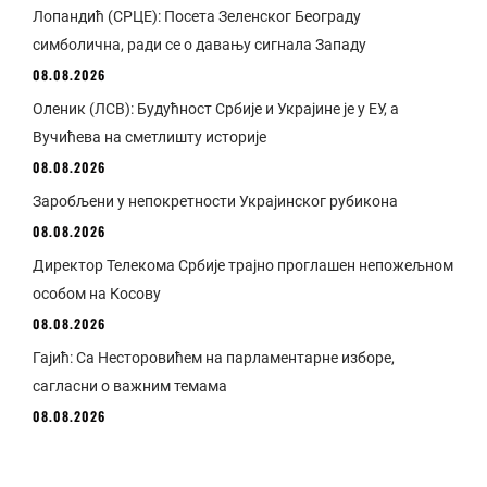
Лопандић (СРЦЕ): Посета Зеленског Београду
симболична, ради се о давању сигнала Западу
08.08.2026
Оленик (ЛСВ): Будућност Србије и Украјине је у ЕУ, а
Вучићева на сметлишту историје
08.08.2026
Заробљени у непокретности Украјинског рубикона
08.08.2026
Директор Телекома Србије трајно проглашен непожељном
особом на Косову
08.08.2026
Гајић: Са Несторовићем на парламентарне изборе,
сагласни о важним темама
08.08.2026