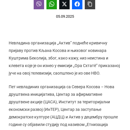
05.09.2025
Невладина организација „Актив“ поднеће кривичну
пријаву против Кљана Косова и њиховог новинара
Куштрима Беколија, због, како кажу, низ неистина и
клевета које је он изнео у емисији „Ора Схтатë“ приказаној
јуче на овој телевизији, саопштено је из ове НВО.
Пет невладиних организација са Севера Косова – Нова
друштвена иницијатива, Центар за афирмативне
друштвене акције (ЦАСА), Институт за територијални
економски развој (ИнТЕР), Центар за заступање
демократске културе (АЦДЦ) и Актив у децембру прошле
године су објавили студију под називом „Етнизација