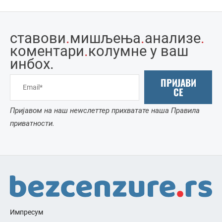
ставови
.
мишљења
.
анализе
.
коментари
.
колумне у ваш
инбоx.
ПРИЈАВИ
СЕ
Пријавом на наш неwслеттер прихватате наша Правила
приватности.
Импресум