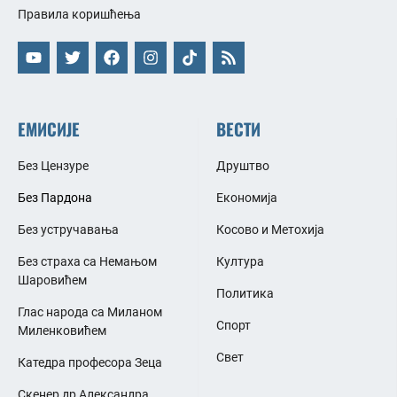
Правила коришћења
ЕМИСИЈЕ
ВЕСТИ
Без Цензуре
Друштво
Без Пардона
Економија
Без устручавања
Косово и Метохија
Без страха са Немањом
Култура
Шаровићем
Политика
Глас народа са Миланом
Спорт
Миленковићем
Свет
Катедра професора Зеца
Скенер др Александра