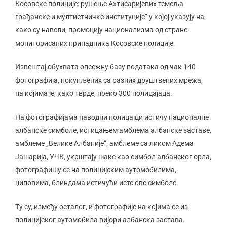
Косовске полиције: рушење Ахтисаријевих темеља
грађанске и мултиетничке институције“ у којој указују на,
како су навели, промоцију национализма од стране
мониторисаних припадника Косовске полиције.
Извештај обухвата опсежну базу података од чак 140
фотографија, покупљених са разних друштвених мрежа,
на којима је, како тврде, преко 300 полицајаца.
На фотографијама наводни полицајци истичу националне
албанске симболе, истицањем амблема албанске заставе,
амблеме „Велике Албаније“, амблеме са ликом Адема
Јашарија, УЧК, укрштају шаке као симбол албанског орла,
фотографишу се на полицијским аутомобилима,
џиповима, блиндама истичући исте ове симболе.
Ту су, између осталог, и фотографије на којима се из
полицијског аутомобила вијори албанска застава.