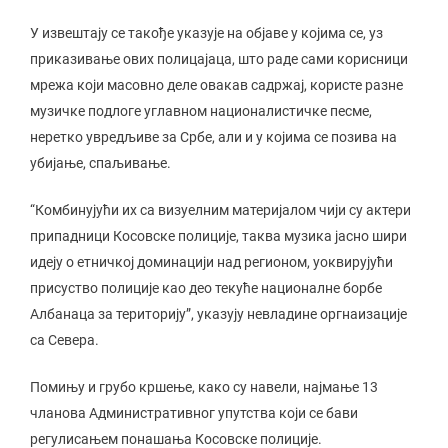
У извештају се такође указује на објаве у којима се, уз
приказивање ових полицајаца, што раде сами корисници
мрежа који масовно деле овакав садржај, користе разне
музичке подлоге углавном националистичке песме,
неретко увредљиве за Србе, али и у којима се позива на
убијање, спаљивање.
“Комбинујући их са визуелним материјалом чији су актери
припадници Косовске полиције, таква музика јасно шири
идеју о етничкој доминацији над регионом, уоквирујући
присуство полиције као део текуће националне борбе
Албанаца за територију”, указују невладине оргнаизације
са Севера.
Помињу и грубо кршење, како су навели, најмање 13
чланова Административног упутства који се бави
регулисањем понашања Косовске полиције.