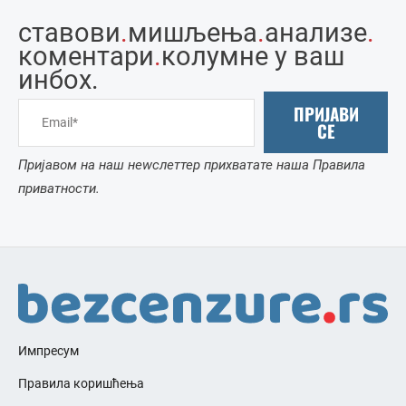
ставови
.
мишљења
.
анализе
.
коментари
.
колумне у ваш
инбоx.
ПРИЈАВИ
СЕ
Пријавом на наш неwслеттер прихватате наша Правила
приватности.
Импресум
Правила коришћења