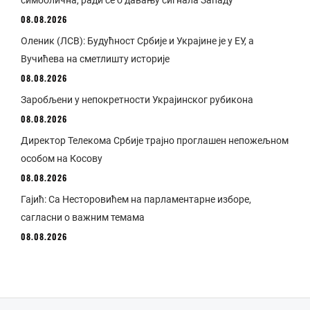
симболична, ради се о давању сигнала Западу
08.08.2026
Оленик (ЛСВ): Будућност Србије и Украјине је у ЕУ, а
Вучићева на сметлишту историје
08.08.2026
Заробљени у непокретности Украјинског рубикона
08.08.2026
Директор Телекома Србије трајно проглашен непожељном
особом на Косову
08.08.2026
Гајић: Са Несторовићем на парламентарне изборе,
сагласни о важним темама
08.08.2026