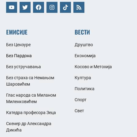
ЕМИСИЈЕ
ВЕСТИ
Без Цензуре
Друштво
Без Пардона
Економија
Без устручавања
Косово и Метохија
Без страха са Немањом
Култура
Шаровићем
Политика
Глас народа са Миланом
Спорт
Миленковићем
Свет
Катедра професора Зеца
Скенер др Александра
Дикића