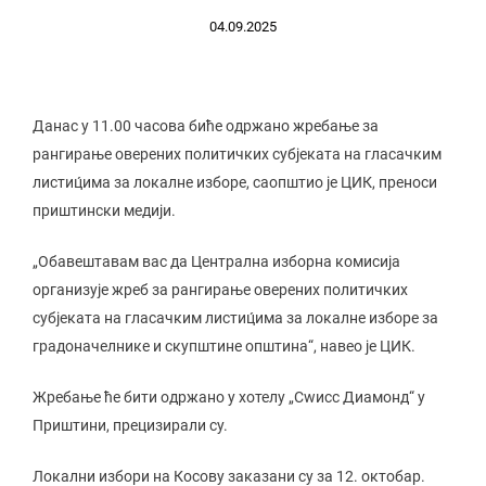
04.09.2025
Данас у 11.00 часова биће одржано жребање за
рангирање оверених политичких субјеката на гласачким
листиц́има за локалне изборе, саопштио је ЦИК, преноси
приштински медији.
„Обавештавам вас да Централна изборна комисија
организује жреб за рангирање оверених политичких
субјеката на гласачким листиц́има за локалне изборе за
градоначелнике и скупштине општина“, навео је ЦИК.
Жребање ће бити одржано у хотелу „Сwисс Диамонд“ у
Приштини, прецизирали су.
Локални избори на Косову заказани су за 12. октобар.