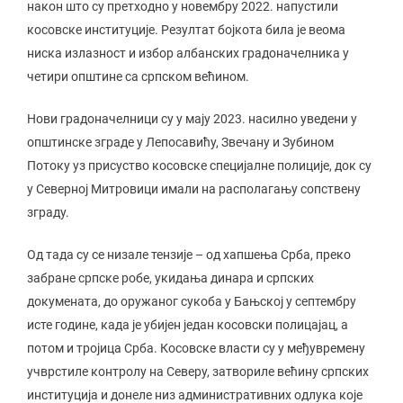
након што су претходно у новембру 2022. напустили
косовске институције. Резултат бојкота била је веома
ниска излазност и избор албанских градоначелника у
четири општине са српском већином.
Нови градоначелници су у мају 2023. насилно уведени у
општинске зграде у Лепосавићу, Звечану и Зубином
Потоку уз присуство косовске специјалне полиције, док су
у Северној Митровици имали на располагању сопствену
зграду.
Од тада су се низале тензије – од хапшења Срба, преко
забране српске робе, укидања динара и српских
докумената, до оружаног сукоба у Бањској у септембру
исте године, када је убијен један косовски полицајац, а
потом и тројица Срба. Косовске власти су у међувремену
учврстиле контролу на Северу, затвориле већину српских
институција и донеле низ административних одлука које