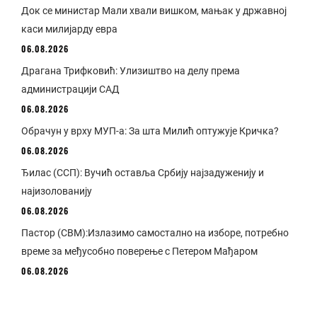
Док се министар Мали хвали вишком, мањак у државној
каси милијарду евра
06.08.2026
Драгана Трифковић: Улизиштво на делу према
администрацији САД
06.08.2026
Обрачун у врху МУП-а: За шта Милић оптужује Кричка?
06.08.2026
Ђилас (ССП): Вучић оставља Србију најзадуженију и
најизолованију
06.08.2026
Пастор (СВМ):Излазимо самостално на изборе, потребно
време за међусобно поверење с Петером Мађаром
06.08.2026