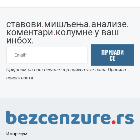
ставови
.
мишљења
.
анализе
.
коментари
.
колумне у ваш
инбоx.
ПРИЈАВИ
СЕ
Пријавом на наш неwслеттер прихватате наша Правила
приватности.
Импресум