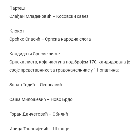
Партеш
Слађан Младеновић – Косовски савез
Клокот
Срећко Спасић – Српска народна слога
Кандидати Српске листе
Српска листа, која наступа под бројем 170, кандидовала је
своје представнике за градоначелнике у 11 општина:
Зоран Тодић – Лепосавић
Саша Милошевић – Ново Брдо
Горан Данчетовић – Обилић
Ивица Танасијевић – Штрпце