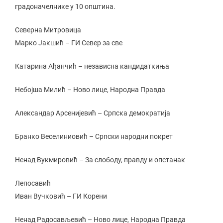
градоначелнике у 10 општина.
Северна Митровица
Марко Јакшић – ГИ Север за све
Катарина Ађанчић – независна кандидаткиња
Небојша Милић – Ново лице, Народна Правда
Александар Арсенијевић – Српска демократија
Бранко Веселиниовић – Српски народни покрет
Ненад Вукмировић – За слободу, правду и опстанак
Лепосавић
Иван Вучковић – ГИ Корени
Ненад Радосављевић – Ново лице, Народна Правда