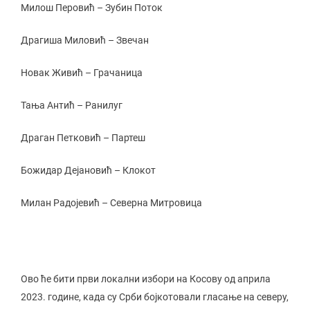
Милош Перовић – Зубин Поток
Драгиша Миловић – Звечан
Новак Живић – Грачаница
Тања Антић – Ранилуг
Драган Петковић – Партеш
Божидар Дејановић – Клокот
Милан Радојевић – Северна Митровица
Ово ће бити први локални избори на Косову од априла
2023. године, када су Срби бојкотовали гласање на северу,