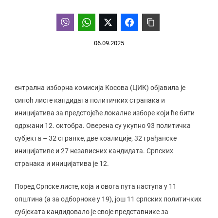
06.09.2025
ентрална изборна комисија Косова (ЦИК) објавила је
синоћ листе кандидата политичких странака и
иницијатива за предстојеће локалне изборе који ће бити
одржани 12. октобра. Оверена су укупно 93 политичка
субјекта – 32 странке, две коалиције, 32 грађанске
иницијативе и 27 независних кандидата. Српских
странака и иницијатива је 12.
Поред Српске листе, која и овога пута наступа у 11
општина (а за одборноке у 19), још 11 српских политичких
субјеката кандидовало је своје представнике за