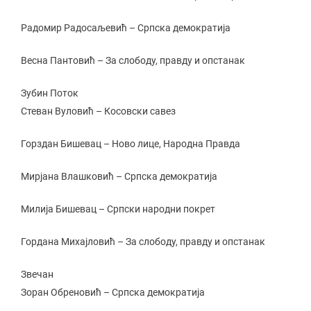
Радомир Радосаљевић – Српска демократија
Весна Пантовић – За слободу, правду и опстанак
Зубин Поток
Стеван Вуловић – Косовски савез
Горздан Бишевац – Ново лице, Народна Правда
Мирјана Влашковић – Српска демократија
Милија Бишевац – Српски народни покрет
Гордана Михајловић – За слободу, правду и опстанак
Звечан
Зоран Обреновић – Српска демократија