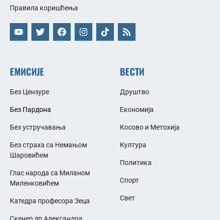
Правила коришћења
ЕМИСИЈЕ
ВЕСТИ
Без Цензуре
Друштво
Без Пардона
Економија
Без устручавања
Косово и Метохија
Без страха са Немањом
Култура
Шаровићем
Политика
Глас народа са Миланом
Спорт
Миленковићем
Свет
Катедра професора Зеца
Скенер др Александра