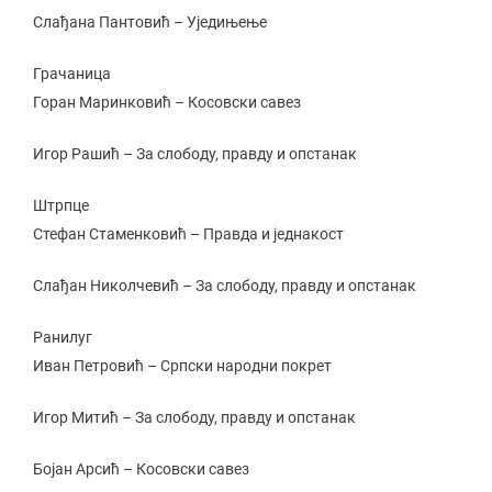
Слађана Пантовић – Уједињење
Грачаница
Горан Маринковић – Косовски савез
Игор Рашић – За слободу, правду и опстанак
Штрпце
Стефан Стаменковић – Правда и једнакост
Слађан Николчевић – За слободу, правду и опстанак
Ранилуг
Иван Петровић – Српски народни покрет
Игор Митић – За слободу, правду и опстанак
Бојан Арсић – Косовски савез