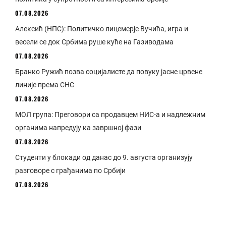
07.08.2026
Алексић (НПС): Политичко лицемерје Вучића, игра и
весели се док Србима руше куће на Газиводама
07.08.2026
Бранко Ружић позва социјалисте да повуку јасне црвене
линије према СНС
07.08.2026
МОЛ група: Преговори са продавцем НИС-а и надлежним
органима напредују ка завршној фази
07.08.2026
Студенти у блокади од данас до 9. августа организују
разговоре с грађанима по Србији
07.08.2026