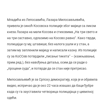
Младића из Лепосавића, Лазара Милосављевића,
привела је синоћ Косовска полиције због мајице са ликом
кнеза Лазара на мапи Косова и стиховима „На три свето и
на три саставно, одлазимо на Косово равно“. Како тврди,
полицајци су му, штавише, без налога ушли и у стан, а
затим му запленили мајицу и написали казну. Из полиције
су за КоССев потврдили „писање тикета“ – (кажњавање,
прим.ред.), без навођења детаља, осим да се ради о
„процени суда“, и потврде да се стан није претресао.
Милосављевић је за Српску демократију, која је и објавила
видео, испричао да је око 22 часа изашао да баци ђубре
када су га зауставила четворица полицајаца у цивилној
одећи.