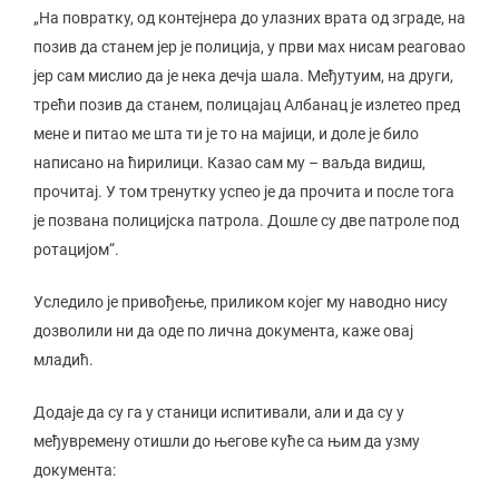
„На повратку, од контејнера до улазних врата од зграде, на
позив да станем јер је полиција, у први мах нисам реаговао
јер сам мислио да је нека дечја шала. Међутуим, на други,
трећи позив да станем, полицајац Албанац је излетео пред
мене и питао ме шта ти је то на мајици, и доле је било
написано на ћирилици. Казао сам му – ваљда видиш,
прочитај. У том тренутку успео је да прочита и после тога
је позвана полицијска патрола. Дошле су две патроле под
ротацијом“.
Уследило је привођење, приликом којег му наводно нису
дозволили ни да оде по лична документа, каже овај
младић.
Додаје да су га у станици испитивали, али и да су у
међувремену отишли до његове куће са њим да узму
документа: