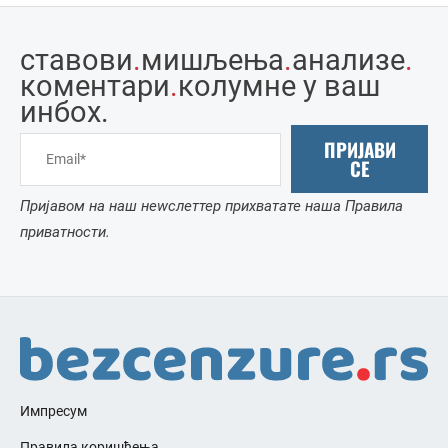
ставови
.
мишљења
.
анализе
.
коментари
.
колумне у ваш
инбоx.
ПРИЈАВИ
СЕ
Пријавом на наш неwслеттер прихватате наша Правила
приватности.
Импресум
Правила коришћења