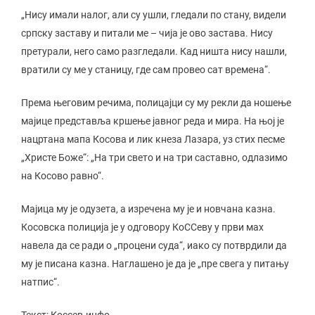
„Нису имали налог, али су ушли, гледали по стану, видели
српску заставу и питали ме – чија је ово застава. Нису
претурали, него само разгледали. Кад ништа нису нашли,
вратили су ме у станицу, где сам провео сат времена“.
Према његовим речима, полицајци су му рекли да ношење
мајице представља кршење јавног реда и мира. На њој је
нацртана мапа Косова и лик кнеза Лазара, уз стих песме
„Христе Боже“: „На три свето и на три саставно, одлазимо
на Косово равно“.
Мајица му је одузета, а изречена му је и новчана казна.
Косовска полиција је у одговору КоССеву у први мах
навела да се ради о „процени суда“, иако су потврдили да
му је писана казна. Наглашено је да је „пре свега у питању
натпис“.