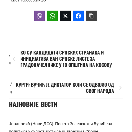
Текст: Коссев.инфо
КО СУ КАНДИДАТИ СРПСКИХ СТРАНАКА И
/
ИНИЦИЈАТИВА ВАН СРПСКЕ ЛИСТЕ ЗА
ц
ГРАДОНАЧЕЛНИКЕ У 10 ОПШТИНА НА КОСОВУ
КУРТИ: ВУЧИЋ ЈЕ ДИКТАТОР КОЈИ СЕ ОДВОЈИО ОД
/
СВОГ НАРОДА
ц
НАЈНОВИЈЕ ВЕСТИ
Јовановић (Нови ДСС): Посета Зеленског и Вучићева
политика у супротности са интересима Србије