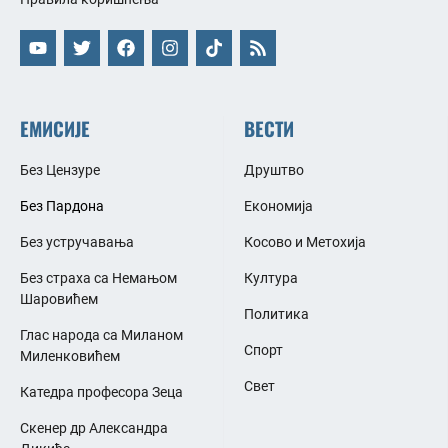
ЕМИСИЈЕ
ВЕСТИ
Без Цензуре
Друштво
Без Пардона
Економија
Без устручавања
Косово и Метохија
Без страха са Немањом
Култура
Шаровићем
Политика
Глас народа са Миланом
Спорт
Миленковићем
Свет
Катедра професора Зеца
Скенер др Александра