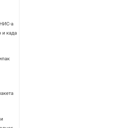
 НИС-а
 и када
 ипак
пакета
ни
ролног