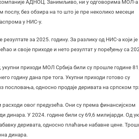
 компаније АДНОЦ. Занимљиво, ни у одговорима МОЛ-а
послу, без обзира на то што је пре неколико месеци
аспрома у НИС-у.
резултате за 2025. годину. За разлику од НИС-а који је
ећао и своје приходе и нето резултат у поређењу са 20
 укупни приходи МОЛ Србија били су прошле године 81
него годину дана пре тога. Укупни приходи готово су
из пословања, односно продаје деривата на српском т
ни расходи овог предузећа. Они су према финансијском
и динара. У 2024. године били су 69,6 милијарди. Од у
 набавку деривата, односно плаћање набавне цене. Трош
она динара.