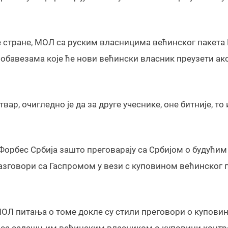
дне стране, МОЛ са руским власницима већинског пакета
 обавезама које ће нови већински власник преузети ако
ар, очигледно је да за друге учеснике, оне битније, то
Форбес Србија зашто преговарају са Србијом о будућим
зговори са Гаспромом у вези с куповином већинског 
МОЛ питања о томе докле су стили преговори о купови
ор са садашњим већинским власником о куповини конт