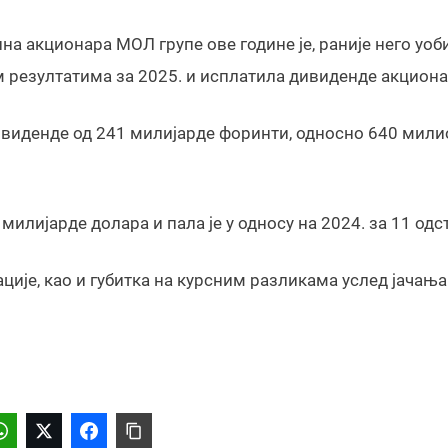
на акционара МОЛ групе ове године је, раније него уоби
м резултатима за 2025. и исплатила дивиденде акцион
дивиденде од 241 милијарде форинти, односно 640 мили
илијарде долара и пала је у односу на 2024. за 11 одс
ције, као и губитка на курсним разликама услед јачања