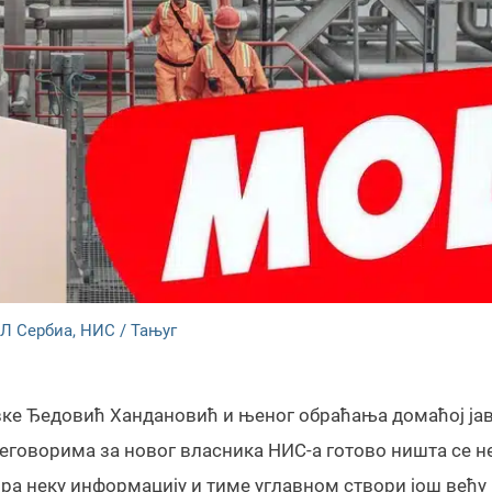
Л Сербиа, НИС / Тањуг
вке Ђедовић Хандановић и њеног обраћања домаћој јав
еговорима за новог власника НИС-а готово ништа се не
ра неку информацију и тиме углавном створи још већу