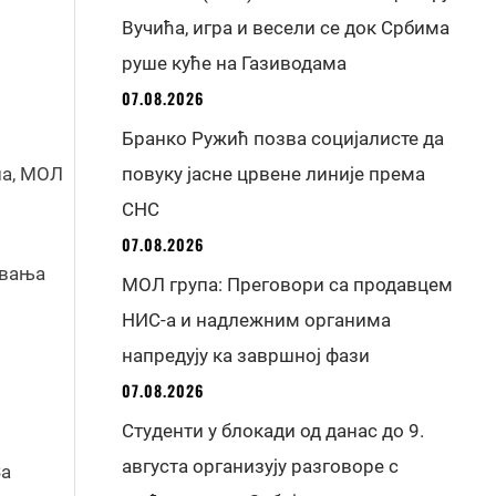
Вучића, игра и весели се док Србима
руше куће на Газиводама
07.08.2026
Бранко Ружић позва социјалисте да
на, МОЛ
повуку јасне црвене линије према
СНС
07.08.2026
евања
МОЛ група: Преговори са продавцем
НИС-а и надлежним органима
напредују ка завршној фази
07.08.2026
Студенти у блокади од данас до 9.
августа организују разговоре с
За