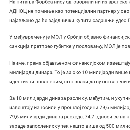
На питања Форбса нису одговорили ни из арапске
АДНОЦ не помиње као потенцијални партнер у овом 
најављено да ће заједнички купити садашњи удео Г
У међувремену је МОЛ у Србији објавио финансијске 
санкција претпрео губитке у пословању, МОЛ је пов
Наиме, према објављеном финансијском извештају,
милијарди динара. То је за око 10 милијарди више 
идентични пословним, што значи да су остварени 
За 10 милијарди динара расли су, међутим, и укуп
извештају износили у прошлој години 79,6 милијард
79,6 милијарди динара расхода, 74,7 односи се на
зараде запослених су тек нешто више од 500 мили