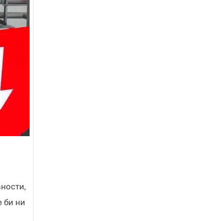
ности,
 би ни