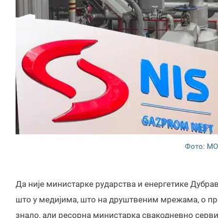
Фото: МО
Да није министарке рударства и енергетике Дубра
што у медијима, што на друштвеним мрежама, о пр
знало, али ресорна министарка свакодневно серви