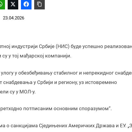
23.04.2026
фтној индустрији Србије (НИС) буде успешно реализова
у у тој мађарској компанији.
 улогу у обезбеђивању стабилног и непрекидног снабд
т снабдевања у Србији и региону, уз истовремено
ли су у МОЛ-у.
а претходно потписаним основним споразумом“.
ма о санкцијама Сједињених Америчких Држава и ЕУ. „