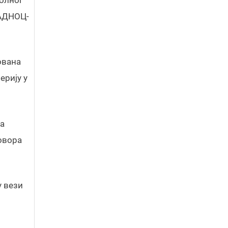
 АДНОЦ-
ована
ерију у
та
говора
у вези