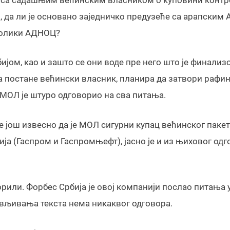
а, да ли је основано заједничко предузеће са арапским
 колики АДНОЦ?
бијом, као и зашто се они воде пре него што је финализ
да постане већински власник, планира да затвори рафин
а МОЛ је штуро одговорио на сва питања.
е још извесно да је МОЛ сигурни купац већинског паке
нија (Гаспром и Гаспромњефт), јасно је и из њиховог од
орили. Форбес Србија је овој компанији послао питања 
јављивања текста нема никаквог одговора.