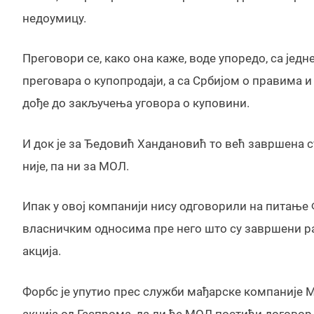
недоумицу.
Преговори се, како она каже, воде упоредо, са је
преговара о купопродаји, а са Србијом о правима и
дође до закључења уговора о куповини.
И док је за Ђедовић Хандановић то већ завршена ств
није, па ни за МОЛ.
Ипак у овој компанији нису одговорили на питање 
власничким односима пре него што су завршени ра
акција.
Форбс је упутио прес служби мађарске компаније 
акција од Гаспрома, да ли ће МОЛ постићи догов