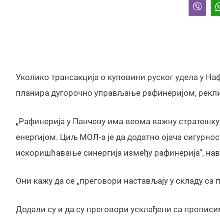
Уколико трансакција о куповини руског удела у На
планира дугорочно управљање рафинеријом, рекли с
„Рафинерија у Панчеву има веома важну стратешку
енергијом. Циљ МОЛ-а је да додатно ојача сигурнос
искоришћавање синергија између рафинерија“, наве
Они кажу да се „преговори настављају у складу с
Додали су и да су преговори усклађени са прописи