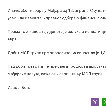
Иначе, због избора у Мађарској 12. априла, Скупшти
усвојила извештај Управног одбора о финансијски
Према том извештају донета је одлука о исплати 
евра.
Добит МОЛ групе пре опорезивања износила је 1,3 м
Пад добит резултат је пре свега трошкова амортиза
мађарске валуте, каже се у саопштењу МОЛ групе.
Извор: Бета