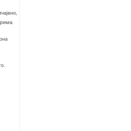
чајено,
арима.
она
то.