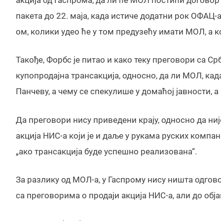
пакета до 22. маја, када истиче додатни рок ОФАЦ-
ом, колики удео ће у том предузећу имати МОЛ, а
Такође, Форбс је питао и како теку преговори са Ср
купопродајна трансакција, односно, да ли МОЛ, ка
Панчеву, а чему се спекулише у домаћој јавности, 
Да преговори нису приведени крају, односно да ниј
акција НИС-а који је и даље у рукама руских компа
„ако трансакција буде успешно реализована“.
За разлику од МОЛ-а, у Гаспрому нису ништа одгов
са преговорима о продаји акција НИС-а, али до об