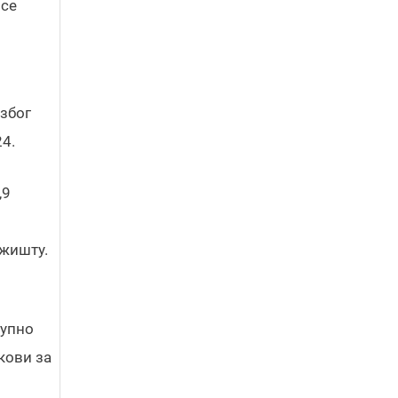
 се
 због
24.
,9
ржишту.
купно
кови за