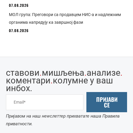
07.08.2026
МОЛ група: Преговори са продавцем НИС-а и надлежним
органима напредују ка завршној фази
07.08.2026
ставови
.
мишљења
.
анализе
.
коментари
.
колумне у ваш
инбоx.
ПРИЈАВИ
СЕ
Пријавом на наш неwслеттер прихватате наша Правила
приватности.