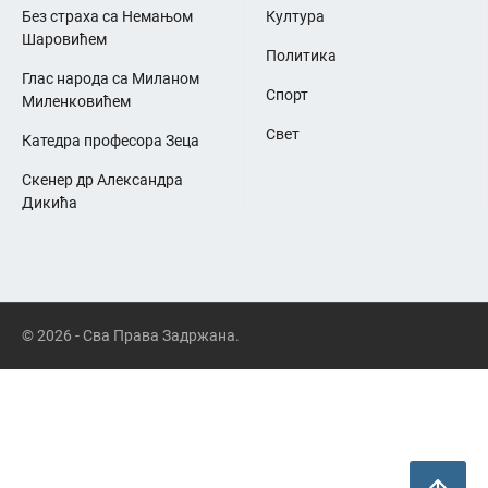
Без страха са Немањом
Култура
Шаровићем
Политика
Глас народа са Миланом
Спорт
Миленковићем
Свет
Катедра професора Зеца
Скенер др Александра
Дикића
© 2026 - Сва Права Задржана.