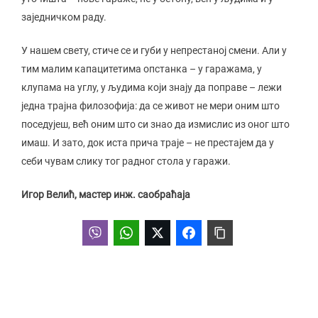
заједничком раду.
У нашем свету, стиче се и губи у непрестаној смени. Али у
тим малим капацитетима опстанка – у гаражама, у
клупама на углу, у људима који знају да поправе – лежи
једна трајна филозофија: да се живот не мери оним што
поседујеш, већ оним што си знао да измислис из оног што
имаш. И зато, док иста прича траје – не престајем да у
себи чувам слику тог радног стола у гаражи.
Игор Велић, мастер инж. саобраћаја