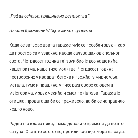
„
Рафал сећања, прашина из детињства.
”
Никола Врањковић/Тајни живот сутерена
Када се затворе врата гараже, чује се посебан звук – као
да простор сам уздахне, као да сачува дах од спољног
света. Четрдесет година тај звук био је део наше куће,
нашег ритма, наше тихе молитве. Четрдесет година
претворених у квадрат бетона и гвожђа, у мирис уља,
метала, гуме и прашине, у тихе разговоре са оцем и
мајсторима, у звук чекића и смех пријатеља. Гаража је
отишла, продата да би се преживело, да би се направило
нешто ново.
Радничка класа никад нема довољно времена да нешто
сачува. Све што се стекне, пре или касније, мора да се да.