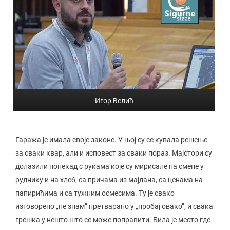
Игор Велић
Гаража је имала своје законе. У њој су се кувала решење
за сваки квар, али и исповест за сваки пораз. Мајстори су
долазили понекад с рукама које су мирисале на смене у
руднику и на хлеб, са причама из мајдана, са ценама на
папирићима и са тужним осмесима. Ту је свако
изговорено „не знам” претварано у „пробај овако”, и свака
грешка у нешто што се може поправити. Била је место где