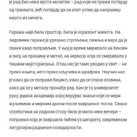
је рад био нека врста молитве – рад који не тражи потврду
од тржишта, већ потврду да си опет успео да направиш
нешто из ничега.
Гаража није била простор, била је хоризонт живота. На
зидовима гараже је урезано стрпљење, пажња и вера да је
сваки квар поправљив. У њој је време мирисало на бензин
и зној, на прашину и метал, на нервозу која се смиривала у
тишини мајсторисања. Отац нас је тамо уводио у свет – не
преко књига, него преко кључева и шрафова. Научио нас
је како да се поправи бицикл, како да се спаси осовина,
како да се у металу пронађе ред. Био је то универзитет
руку, једина академија којој верујем: знање које се мери
жуљевима и мирним дахом после завршеног посла. Свака
огреботина на радном столу била је мапа неке вечери –
поправка која је завршила пићем уз цигарету, савременом
литургијом радничке солидарности.