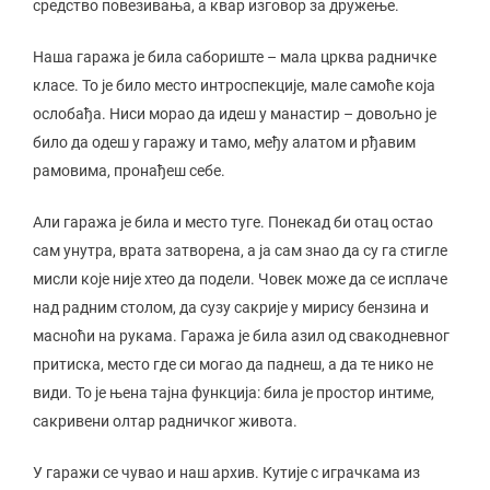
средство повезивања, а квар изговор за дружење.
Наша гаража је била сабориште – мала црква радничке
класе. То је било место интроспекције, мале самоће која
ослобађа. Ниси морао да идеш у манастир – довољно је
било да одеш у гаражу и тамо, међу алатом и рђавим
рамовима, пронађеш себе.
Али гаража је била и место туге. Понекад би отац остао
сам унутра, врата затворена, а ја сам знао да су га стигле
мисли које није хтео да подели. Човек може да се исплаче
над радним столом, да сузу сакрије у мирису бензина и
масноћи на рукама. Гаража је била азил од свакодневног
притиска, место где си могао да паднеш, а да те нико не
види. То је њена тајна функција: била је простор интиме,
сакривени олтар радничког живота.
У гаражи се чувао и наш архив. Кутије с играчкама из