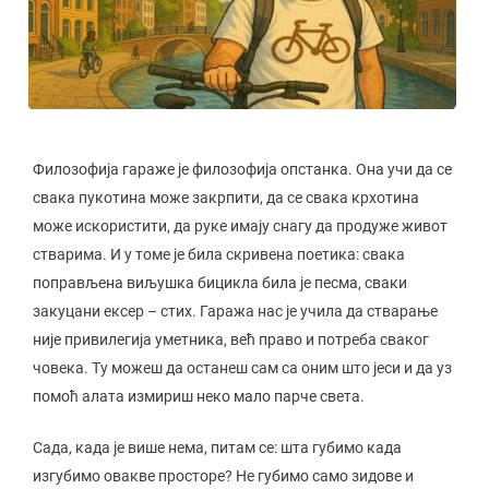
Филозофија гараже је филозофија опстанка. Она учи да се
свака пукотина може закрпити, да се свака крхотина
може искористити, да руке имају снагу да продуже живот
стварима. И у томе је била скривена поетика: свака
поправљена виљушка бицикла била је песма, сваки
закуцани ексер – стих. Гаража нас је учила да стварање
није привилегија уметника, већ право и потреба сваког
човека. Ту можеш да останеш сам са оним што јеси и да уз
помоћ алата измириш неко мало парче света.
Сада, када је више нема, питам се: шта губимо када
изгубимо овакве просторе? Не губимо само зидове и