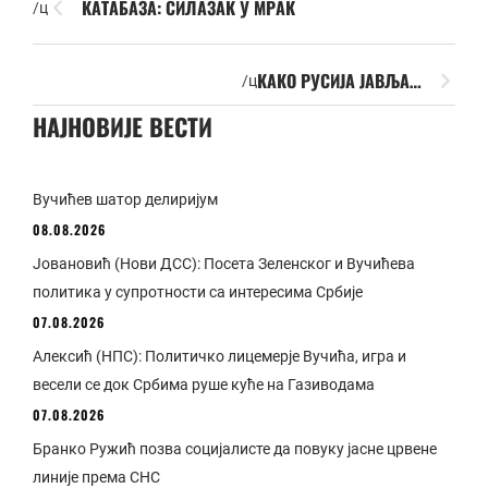
КАТАБАЗА: СИЛАЗАК У МРАК
/ц
КАКО РУСИЈА ЈАВЉА…
/ц
НАЈНОВИЈЕ ВЕСТИ
Вучићев шатор делиријум
08.08.2026
Јовановић (Нови ДСС): Посета Зеленског и Вучићева
политика у супротности са интересима Србије
07.08.2026
Алексић (НПС): Политичко лицемерје Вучића, игра и
весели се док Србима руше куће на Газиводама
07.08.2026
Бранко Ружић позва социјалисте да повуку јасне црвене
линије према СНС