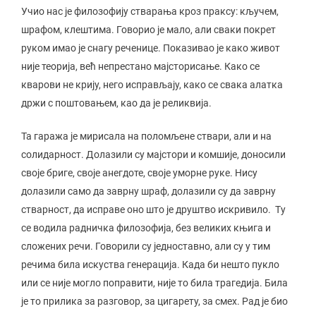
Учио нас је филозофију стварања кроз праксу: кључем,
шрафом, клештима. Говорио је мало, али сваки покрет
руком имао је снагу реченице. Показивао је како живот
није теорија, већ непрестано мајсторисање. Како се
кварови не крију, него исправљају, како се свака алатка
држи с поштовањем, као да је реликвија.
Та гаража је мирисала на поломљене ствари, али и на
солидарност. Долазили су мајстори и комшије, доносили
своје бриге, своје анегдоте, своје уморне руке. Нису
долазили само да заврну шраф, долазили су да заврну
стварност, да исправе оно што је друштво искривило. Ту
се водила радничка филозофија, без великих књига и
сложених речи. Говорили су једноставно, али су у тим
речима била искуства генерација. Када би нешто пукло
или се није могло поправити, није то била трагедија. Била
је то прилика за разговор, за цигарету, за смех. Рад је био