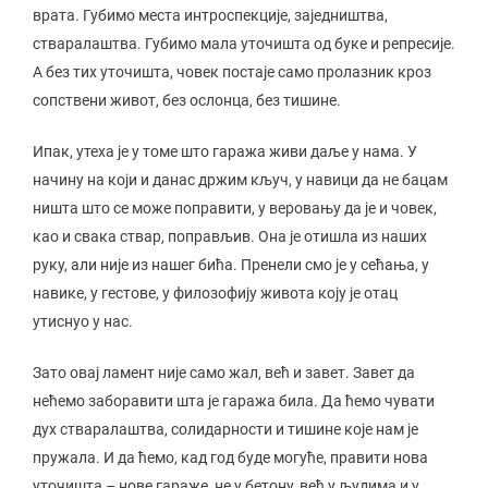
врата. Губимо места интроспекције, заједништва,
стваралаштва. Губимо мала уточишта од буке и репресије.
А без тих уточишта, човек постаје само пролазник кроз
сопствени живот, без ослонца, без тишине.
Ипак, утеха је у томе што гаража живи даље у нама. У
начину на који и данас држим кључ, у навици да не бацам
ништа што се може поправити, у веровању да је и човек,
као и свака ствар, поправљив. Она је отишла из наших
руку, али није из нашег бића. Пренели смо је у сећања, у
навике, у гестове, у филозофију живота коју је отац
утиснуо у нас.
Зато овај ламент није само жал, већ и завет. Завет да
нећемо заборавити шта је гаража била. Да ћемо чувати
дух стваралаштва, солидарности и тишине које нам је
пружала. И да ћемо, кад год буде могуће, правити нова
уточишта – нове гараже, не у бетону, већ у људима и у