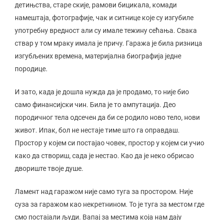
детињства, старе скије, рамови бицикала, комади
намештаја, фотографије, чак и ситнице које су изгубиле
употребну вредност али су имале тежину сећања. Свака
ствар у том мраку имала је причу. Гаража је била ризница
изгубљених времена, материјална биографија једне
породице.
И зато, када је дошла нужда да је продамо, то није био
само финансијски чин. Била је то ампутација. Део
породичног тела одсечен да би се родило ново тело, нови
живот. Ипак, бол не нестаје тиме што га оправдаш.
Простор у којем си постајао човек, простор у којем си учио
како да створиш, сада је нестао. Као да је неко обрисао
двориште твоје душе.
Ламент над гаражом није само туга за простором. Није
суза за гаражом као некретнином. То је туга за местом где
смо постајали људи. Вапај за местима која нам дају