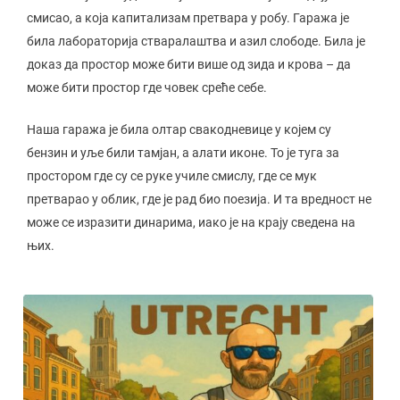
смисао, а која капитализам претвара у робу. Гаража је
била лабораторија стваралаштва и азил слободе. Била је
доказ да простор може бити више од зида и крова – да
може бити простор где човек среће себе.
Наша гаража је била олтар свакодневице у којем су
бензин и уље били тамјан, а алати иконе. То је туга за
простором где су се руке училе смислу, где се мук
претварао у облик, где је рад био поезија. И та вредност не
може се изразити динарима, иако је на крају сведена на
њих.