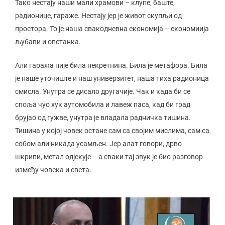
Тако нестају наши мали храмови – клупе, баште,
радионице, гараже. Нестају јер је живот скупљи од
простора. То је наша свакодневна економија – економиија
љубави и опстанка.
Али гаража није била некретнина. Била је метафора. Била
је наше уточиште и наш универзитет, наша тиха радионица
смисла. Унутра се дисало другачије. Чак и када би се
споља чуо хук аутомобила и лавеж паса, кад би град
брујао од гужве, унутра је владала радничка тишина.
Тишина у којој човек остане сам са својим мислима, сам са
собом али никада усамљен. Јер алат говори, дрво
шкрипи, метал одјекује – а сваки тај звук је био разговор
између човека и света.