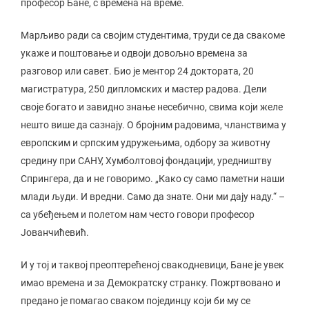
професор Бане, с времена на време.
Марљиво ради са својим студентима, труди се да свакоме
укаже и поштовање и одвоји довољно времена за
разговор или савет. Био је ментор 24 доктората, 20
магистратура, 250 дипломских и мастер радова. Дели
своје богато и завидно знање несебично, свима који желе
нешто више да сазнају. О бројним радовима, чланствима у
европским и српским удружењима, одбору за животну
средину при САНУ, Хумболтовој фондацији, уредништву
Спрингера, да и не говоримо. „Како су само паметни наши
млади људи. И вредни. Само да знате. Они ми дају наду.“ –
са убеђењем и полетом нам често говори професор
Јованчићевић.
И у тој и таквој преоптерећеној свакодневици, Бане је увек
имао времена и за Демократску странку. Пожртвовано и
предано је помагао сваком појединцу који би му се