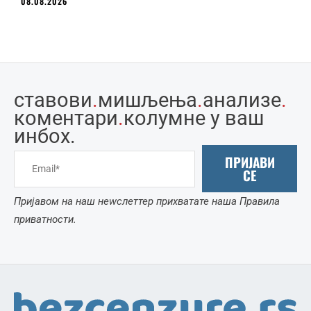
08.08.2026
ставови
.
мишљења
.
анализе
.
коментари
.
колумне у ваш
инбоx.
ПРИЈАВИ
СЕ
Пријавом на наш неwслеттер прихватате наша Правила
приватности.