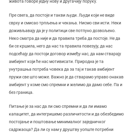
живота говоре једну нову и другачију поруку.
Пре свега, да постоје и такви људи. Људи који не виде
сврху и смисао трпљења и чекања. Нисмо сви исти. Неки
доживљавају да је у политици све потпуно дозвољено.
Неко сматра да није и да правила треба да постоје. Не да
би се кршила, него да нас та правила повезују, да нас
подсећају да постоји договор између нас, да нам стварају
амбијент који ће нас мотивисати. Природна је та
унутрашња потреба човека да за тај и такав амбијент
пружи све што може. Важно је да стварамо управо онакав
амбијент у коме смо спремни и желимо да дамо себе. Па и
без граница.
Питање је за нас да ли смо спремни и да ли имамо
капацитет, да интегришемо различитости и да обезбедимо
постојање и поштовање минималног заједничког
садржаоца? Да ли су нам у друштву уопште потребни