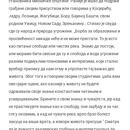
становника мионичке општине. Раније је ишао да подржи
грађане својим присуством или говорима у Косјерићу,
Јадру, Лозници, Жагубици, Бору, Бајиној Башти, свом
родном Ужицу, Новом Саду, Зрењанину… Стизао је свуда
где су народ и природа угрожени. „Борба за образовање и
просвећеност никада неће и не може престати. То је исто
као питање слободе или чистих река. Знамо да постоје,
али морамо бити свесни да су и слобода и вода угрожени
разним подмуклим плановима и интересима, који стално
вребају прилику да нам отму и упропасте тај важан део
живота. Због тога и говорим својим студентима: џаба вам
ове сјајне оцене, ако касније у животу не будете
одржавали своје знање константним читањем и
усавршавањем. Брините о свом знању и чувајте га, јер кад
не практикујете знање као и слободу, они зарђају и за час
сте у оковима, а кад не чувате реке, врло брзо болест
закуца на ваша врата, а извори живота пресуше.“ Сматра
да је дужност академских грађана и интелектуалаца да