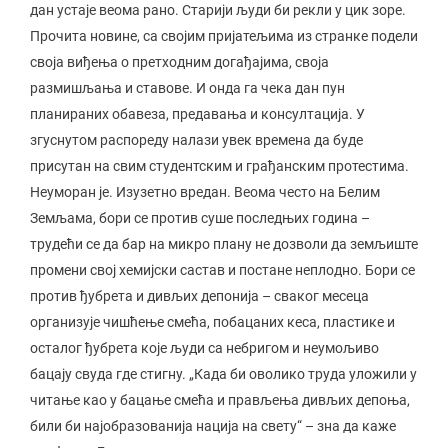
дан устаје веома рано. Старији људи би рекли у цик зоре.
Прочита новине, са својим пријатељима из странке подели
своја виђења о претходним догађајима, своја
размишљања и ставове. И онда га чека дан пун
планираних обавеза, предавања и консултација. У
згуснутом распореду налази увек времена да буде
присутан на свим студентским и грађанским протестима.
Неуморан је. Изузетно вредан. Веома често на Белим
Земљама, бори се против суше последњих година –
трудећи се да бар на микро плану не дозволи да земљиште
промени свој хемијски састав и постане неплодно. Бори се
против ђубрета и дивљих депонија – сваког месеца
организује чишћење смећа, побацаних кеса, пластике и
осталог ђубрета које људи са небригом и неумољиво
бацају свуда где стигну. „Када би оволико труда уложили у
читање као у бацање смећа и прављења дивљих депоња,
били би најобразованија нација на свету“ – зна да каже