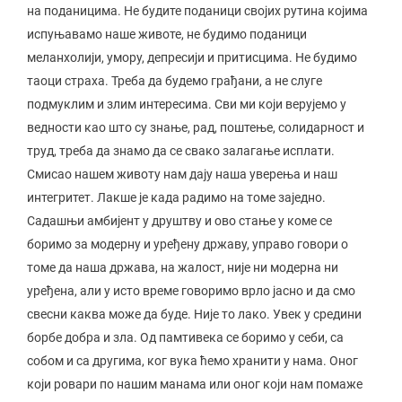
на поданицима. Не будите поданици својих рутина којима
испуњавамо наше животе, не будимо поданици
меланхолији, умору, депресији и притисцима. Не будимо
таоци страха. Треба да будемо грађани, а не слуге
подмуклим и злим интересима. Сви ми који верујемо у
ведности као што су знање, рад, поштење, солидарност и
труд, треба да знамо да се свако залагање исплати.
Смисао нашем животу нам дају наша уверења и наш
интегритет. Лакше је када радимо на томе заједно.
Садашњи амбијент у друштву и ово стање у коме се
боримо за модерну и уређену државу, управо говори о
томе да наша држава, на жалост, није ни модерна ни
уређена, али у исто време говоримо врло јасно и да смо
свесни каква може да буде. Није то лако. Увек у средини
борбе добра и зла. Од памтивека се боримо у себи, са
собом и са другима, ког вука ћемо хранити у нама. Оног
који ровари по нашим манама или оног који нам помаже