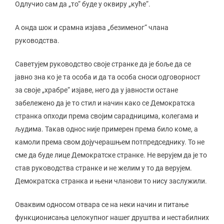
Одлучио сам да „то“ буде у оквиру „куће“.
А онда шок и срамна изјава „безименог“ члана
руководства.
Саветујем руководство своје странке да је боље да се
јавно зна ко је та особа и да та особа сноси одговорност
за своје „храбре“ изјаве, него да у јавности остане
забележено да је то стил и начин како се Демократска
странка опходи према својим сарадницима, колегама и
људима. Такав однос није примерен према било коме, а
камоли према свом дојучерашњем потпредседнику. То не
сме да буде лице Демократске странке. Не верујем да је то
став руководства странке и не желим у то да верујем.
Демократска странка и њени чланови то нису заслужили.
Оваквим односом отвара се на неки начин и питање
функционисања целокупног нашег друштва и нестабилних