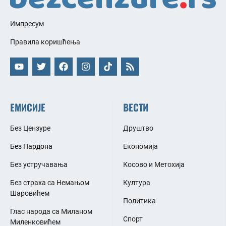
Импресум
Правила коришћења
ЕМИСИЈЕ
ВЕСТИ
Без Цензуре
Друштво
Без Пардона
Економија
Без устручавања
Косово и Метохија
Без страха са Немањом
Култура
Шаровићем
Политика
Глас народа са Миланом
Спорт
Миленковићем