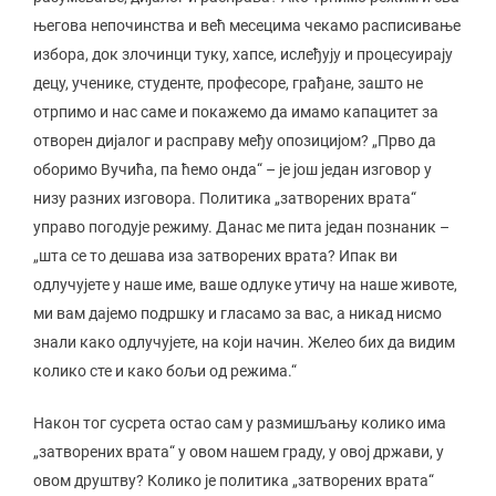
његова непочинства и већ месецима чекамо расписивање
избора, док злочинци туку, хапсе, ислеђују и процесуирају
децу, ученике, студенте, професоре, грађане, зашто не
отрпимо и нас саме и покажемо да имамо капацитет за
отворен дијалог и расправу међу опозицијом? „Прво да
оборимо Вучића, па ћемо онда“ – је још један изговор у
низу разних изговора. Политика „затворених врата“
управо погодује режиму. Данас ме пита један познаник –
„шта се то дешава иза затворених врата? Ипак ви
одлучујете у наше име, ваше одлуке утичу на наше животе,
ми вам дајемо подршку и гласамо за вас, а никад нисмо
знали како одлучујете, на који начин. Желео бих да видим
колико сте и како бољи од режима.“
Након тог сусрета остао сам у размишљању колико има
„затворених врата“ у овом нашем граду, у овој држави, у
овом друштву? Колико је политика „затворених врата“