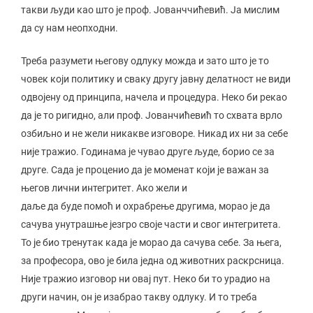
такви људи као што је проф. Јованччићевић. Ја мислим
да су нам неопходни.
Треба разумети његову одлуку можда и зато што је то
човек који политику и сваку другу јавну делатност не види
одвојену од принципа, начела и процедура. Неко би рекао
да је то ригидно, али проф. Јованчићевић то схвата врло
озбиљно и не жели никакве изговоре. Никад их ни за себе
није тражио. Годинама је чувао друге људе, борио се за
друге. Сада је проценио да је моменат који је важан за
његов лични интегритет. Ако жели и
даље да буде помоћ и охрабрење другима, морао је да
сачува унутрашње језгро своје части и свог интегритета.
То је био тренутак када је морао да сачува себе. За њега,
за професора, ово је била једна од животних раскрсница.
Није тражио изговор ни овај пут. Неко би то урадио на
други начин, он је изабрао такву одлуку. И то треба