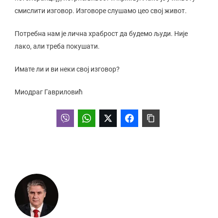
смислити изговор. Изговоре слушамо цео свој живот.
Потребна нам је лична храброст да будемо људи. Није
лако, али треба покушати.
Имате ли и ви неки свој изговор?
Миодраг Гавриловић