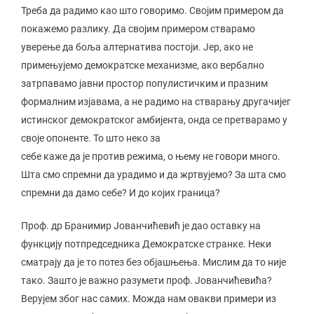
Треба да радимо као што говоримо. Својим примером да
покажемо разлику. Да својим примером стварамо
уверење да боља алтернатива постоји. Јер, ако не
примењујемо демократске механизме, ако вербално
затрпавамо јавни простор популистичким и празним
формалним изјавама, а не радимо на стварању другачијег
истинског демократског амбијента, онда се претварамо у
своје опоненте. То што неко за
себе каже да је против режима, о њему не говори много.
Шта смо спремни да урадимо и да жртвујемо? За шта смо
спремни да дамо себе? И до којих граница?
Проф. др Бранимир Јованчићевић је дао оставку на
функцију потпредседника Демократске странке. Неки
сматрају да је то потез без објашњења. Мислим да то није
тако. Зашто је важно разумети проф. Јованчићевића?
Верујем због нас самих. Можда нам овакви примери из