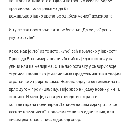
поштовати. Много је он дао и потрошио себе за борбу
против овог злог режима да би
доживљвао јавно вређање од „безимених“ демократа.
И ту се сад поставља питање ћутања. Да се „то“ реши
унутар „куће“.
Како, кад је „то“ из те исте „куће“ већ избачено у јавност?
Проф. др Бранимир Јованчићевић није дао оставку на
улици или на медијима. Он је дао оставку у оквиру своје
странке. Саопштио је члановима Председништва и својим
страначким пријатељима. Његова одлука се темељила на
врло дугом промишљању. Није звао ни једну новину, ни ТВ
станицу. И мене је, као и руководство странке
контактирала новинарка Данас-а да дам изјаву „шта се
десило и због чега“. Прво сам се питао одакле зна, али
нисам реаговао и нисам дао одговор.