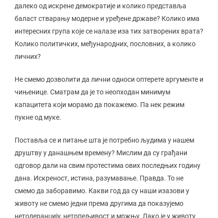
далеко од искрене демократије и колико представља
баласт стварању модерне и уређене државе? Колико има
интересних група које се налазе иза тих затворених врата?
Колико политичких, међународних, пословних, а колико
личних?
Не смемо дозволити да лични односи оптерете аргументе и
чињенице. Сматрам да је то неопходан минимум
капацитета који морамо да покажемо. Па нек режим
пукне од муке.
Поставља се и питање шта је потребно људима у нашем
друштву у данашњем времену? Мислим да су грађани
одговор дали на свим протестима ових последњих годину
дана. Искреност, истина, разумавање. Правда. То не
смемо да заборавимо. Какви год да су наши изазови у
животу не смемо једни према другима да показујемо
нетолеранцију, нетрпељивост и мржњу. Лако је у животу