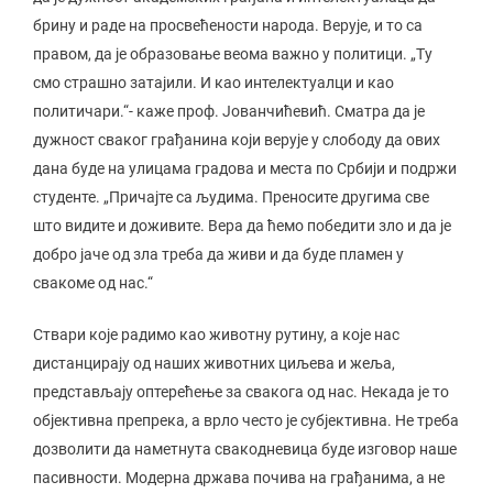
брину и раде на просвећености народа. Верује, и то са
правом, да је образовање веома важно у политици. „Ту
смо страшно затајили. И као интелектуалци и као
политичари.“- каже проф. Јованчићевић. Сматра да је
дужност сваког грађанина који верује у слободу да ових
дана буде на улицама градова и места по Србији и подржи
студенте. „Причајте са људима. Преносите другима све
што видите и доживите. Вера да ћемо победити зло и да је
добро јаче од зла треба да живи и да буде пламен у
свакоме од нас.“
Ствари које радимо као животну рутину, а које нас
дистанцирају од наших животних циљева и жеља,
представљају оптерећење за свакога од нас. Некада је то
објективна препрека, а врло често је субјективна. Не треба
дозволити да наметнута свакодневица буде изговор наше
пасивности. Модерна држава почива на грађанима, а не