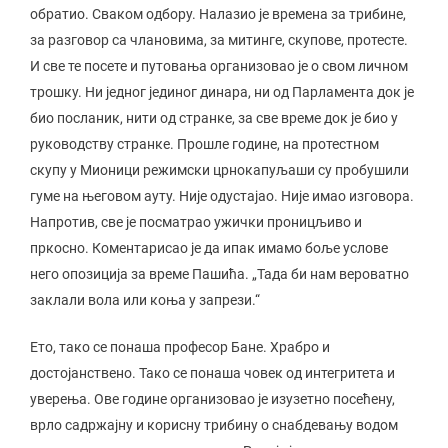
обратио. Сваком одбору. Налазио је времена за трибине,
за разговор са члановима, за митинге, скупове, протесте.
И све те посете и путовања организовао је о свом личном
трошку. Ни једног јединог динара, ни од Парламента док је
био посланик, нити од странке, за све време док је био у
руководству странке. Прошле године, на протестном
скупу у Мионици режимски црнокапуљаши су пробушили
гуме на његовом ауту. Није одустајао. Није имао изговора.
Напротив, све је посматрао ужички проницљиво и
пркосно. Коментарисао је да ипак имамо боље услове
него опозиција за време Пашића. „Тада би нам вероватно
заклали вола или коња у запрези.“
Ето, тако се понаша професор Бане. Храбро и
достојанствено. Тако се понаша човек од интегритета и
уверења. Ове године организовао је изузетно посећену,
врло садржајну и корисну трибину о снабдевању водом