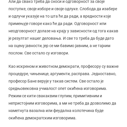
Али да свако треба да сноси и одговорност за своје
поступке, своје изборе и своје одлуке. Слобода да изабере
и одлучи указује на то шта ће да ради, а вредности које
примењује говоре како ће да ради. Одговорност или
неодговорност долазе на крају у зависности од тога какав
је резултат нашег деловања. И све то треба да буде дато
на оцену јавности, јер се ми бавимо јавним, а не тајним
послом. Све остало су изговори.
Као искреном и животном демократи, професору су важне
процедуре, чињенице, аргументи, расправа. Једноставно,
професор Бане верује у такав систем. Све остало је
средњовековна учмалост опет окићена изговорима.
Режим се кити свакаквим глупим, примитивним и
непристојним изговорима, а ми не треба да дозволимо да
наметнута вазална или феудална колотечина буде
окићена демократским изговорима.