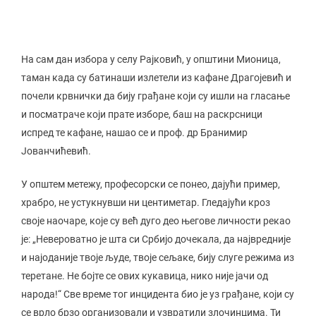
На сам дан избора у селу Рајковић, у општини Мионица,
таман када су батинаши излетели из кафане Драгојевић и
почели крвнички да бију грађане који су ишли на гласање
и посматраче који прате изборе, баш на раскрсници
испред те кафане, нашао се и проф. др Бранимир
Јованчићевић.
У општем метежу, професорски се понео, дајући пример,
храбро, не устукнувши ни центиметар. Гледајући кроз
своје наочаре, које су већ дуго део његове личности рекао
је: „Невероватно је шта си Србијо дочекала, да највредније
и најоданије твоје људе, твоје сељаке, бију слуге режима из
теретане. Не бојте се ових кукавица, нико није јачи од
народа!“ Све време тог инцидента био је уз грађане, који су
се врло брзо организовали и узвратили злочинцима. Ти