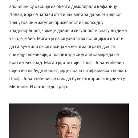
злочинци су касније из обести демолирали кафаницу
Ловац, која се налази стотинак метара даље. Ни једног
тренутка није изгубио присебност и неопходну
хладнокрвност, чиме је давао и сигурност и снагу људима
уз које је био. Могао је да се ухвати за полицијски штит и
да га вуче или да се лисицама веже за ограду док га
снимају телевизије, а после када се угасе камере да се
врати у Београд. Могао је, али није. Проф. Јованчићевић
није хтео да буде познат, јер је познат и афирмисан дошао.
Проф. Јованчићевић је хтео да буде од користи људима у
Мионици. И остао је до краја.