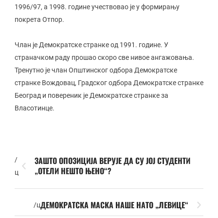
1996/97, а 1998. године учествовао је у формирању
покрета Отпор.
Члан је Демократске странке од 1991. године. У
страначком раду прошао скоро све нивое ангажовања.
Тренутно је члан Општинског одбора Демократске
странке Вождовац, Градског одбора Демократске странке
Београд и повереник је Демократске странке за
Власотинце.
ЗАШТО ОПОЗИЦИЈА ВЕРУЈЕ ДА СУ ЈОЈ СТУДЕНТИ
/
„ОТЕЛИ НЕШТО ЊЕНО“?
ц
ДЕМОКРАТСКА МАСКА НАШЕ НАТО „ЛЕВИЦЕ“
/ц