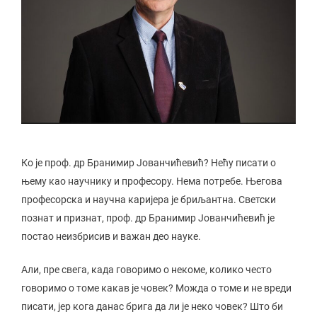
Ко је проф. др Бранимир Јованчићевић? Нећу писати о
њему као научнику и професору. Нема потребе. Његова
професорска и научна каријера је бриљантна. Светски
познат и признат, проф. др Бранимир Јованчићевић је
постао неизбрисив и важан део науке.
Али, пре свега, када говоримо о некоме, колико често
говоримо о томе какав је човек? Можда о томе и не вреди
писати, јер кога данас брига да ли је неко човек? Што би