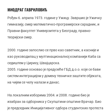
МИОДРАГ ГАВРИЛОВИЋ
Рођен 6. априла 1973. године у Ужицу. Завршио је Ужичку
гимназију, смер математичко-програмерски сарадник, и
Правни факултет Универзитета у Београду, правно-
теоријски смер.
2000. године запослио се прво као саветник, а касније и
као руководилац у мултинационалној компанији Каба са
седиштем у Цириху, Швајцарска.
2005. године основао је предузеће ГБД д.о.о. које се бави
систем интеграцијом у домену техничке заштите објеката,
на чијем се челу налази и данас.
На локалним изборима 2004. и 2008. године био је
изабран за одборника у Скупштини општине Врачар. Био
је председник Иницијативног одбора студентских протеста