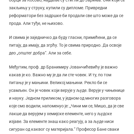
борци за Косово, најдаље су стигли до Јариња. Они који се
закљињу у струку, купили су дипломе. Привредни
реформатори без задршке би продали све што може да се
прода. Али туђе, не њихово.
И свима је заједничко да буду гласни, примећени, да се
питају, да имају, да згрћу. То је свима природно. Да освоје
део „општег добра“. Али за себе.
Међутим, проф. др Бранимиру Јованчићевићу је важно
какав је ко. Важно му је да ли сте човек. И ту, по том
питању је у мањини. Великој мањини. Рекло би се
усамљен. Он је човек који верује у људе. Верује у чињенице
и науку. Једном приликом, у једном од многих разговора
које смо водили, напоменуо је: „Чини ми се, Мишо, да је све
лакше да верујем у хемијске елементе, него у људске
изјаве. За елементе знаш како реагују, а за људе ниси
сигуран од каквог су материјала.“ Професор Бане сваки