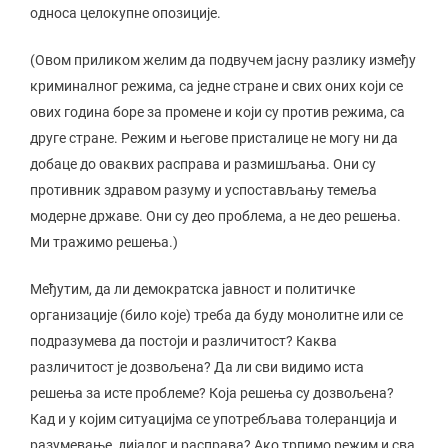
односа целокупне опозиције.
(Овом приликом желим да подвучем јасну разлику између
криминалног режима, са једне стране и свих оних који се
ових година боре за промене и који су против режима, са
друге стране. Режим и његове присталице не могу ни да
добаце до оваквих расправа и размишљања. Они су
противник здравом разуму и успостављању темеља
модерне државе. Они су део проблема, а не део решења.
Ми тражимо решења.)
Међутим, да ли демократска јавност и политичке
организације (било које) треба да буду монолитне или се
подразумева да постоји и различитост? Каква
различитост је дозвољена? Да ли сви видимо иста
решења за исте проблеме? Која решења су дозвољена?
Кад и у којим ситуацијма се употребљава толеранција и
разумевање, дијалог и расправа? Ако трпимо режим и сва