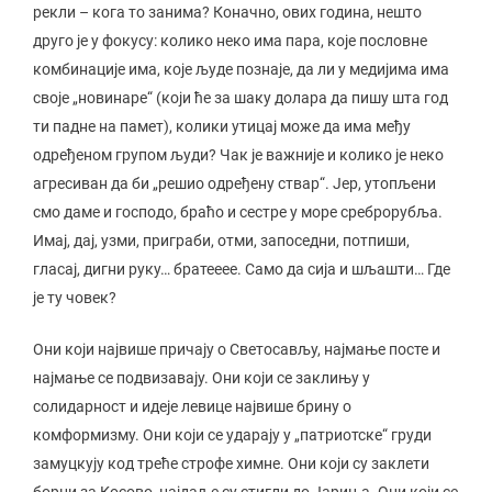
рекли – кога то занима? Коначно, ових година, нешто
друго је у фокусу: колико неко има пара, које пословне
комбинације има, које људе познаје, да ли у медијима има
своје „новинаре“ (који ће за шаку долара да пишу шта год
ти падне на памет), колики утицај може да има међу
одређеном групом људи? Чак је важније и колико је неко
агресиван да би „решио одређену ствар“. Јер, утопљени
смо даме и господо, браћо и сестре у море среброрубља.
Имај, дај, узми, приграби, отми, запоседни, потпиши,
гласај, дигни руку… братееее. Само да сија и шљашти… Где
је ту човек?
Они који највише причају о Светосављу, најмање посте и
најмање се подвизавају. Они који се заклињу у
солидарност и идеје левице највише брину о
комформизму. Они који се ударају у „патриотске“ груди
замуцкују код треће строфе химне. Они који су заклети