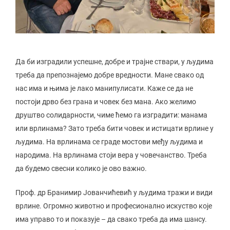
Да би изградили успешне, добре и трајне ствари, у људима
треба да препознајемо добре вредности. Мане свако од
нас има и њима је лако манипулисати. Каже се да не
постоји дрво без грана и човек без мана. Ако желимо
друштво солидарности, чиме ћемо га изградити: манама
или врлинама? Зато треба бити човек и истицати врлине у
људима. На врлинама се граде мостови међу људима и
народима. На врлинама стоји вера у човечанство. Треба
да будемо свесни колико је ово важно.
Проф. др Бранимир Јованчићевић у људима тражи и види
врлине. Огромно животно и професионално искуство које
има управо то и показује – да свако треба да има шансу.