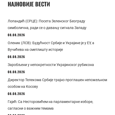
НАЈНОВИЈЕ ВЕСТИ
Лопандић (СРЦЕ): Посета Зеленског Београду
симболична, ради се о давању сигнала Западу
08.08.2026
Оленик (ЛСВ): Будућност Србије и Украјине је у ЕУ, а
Вучићева на сметлишту историје
08.08.2026
Заробљени у непокретности Украјинског рубикона
08.08.2026
Директор Телекома Србије трајно проглашен непожељном
особом на Косову
08.08.2026
Гајић: Са Несторовићем на парламентарне изборе,
сагласни о важним темама