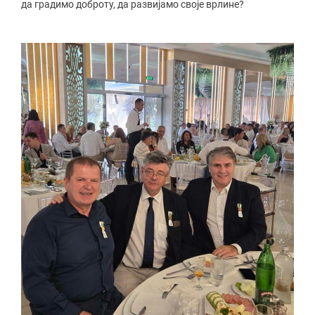
да градимо доброту, да развијамо своје врлине?