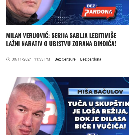
MILAN VERUOVIĆ: SERIJA SABLJA LEGITIMIŠE
LAŽNI NARATIV O UBISTVU ZORANA ĐINĐIĆA!
30/11/2024
,
11:33 PM
Bez Cenzure
Bez pardona