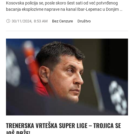
Kosovska policija se, posle skoro šest sati od već potvrđenog
bacanja eksplozivne naprave na kanal Ibar-Lepenac u Donjim …
30/11/2024
,
8:53 AM
Bez Cenzure
Društvo
TRENERSKA VRTEŠKA SUPER LIGE – TROJICA SE
JOŠ DRŽE!