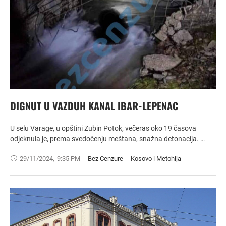
DIGNUT U VAZDUH KANAL IBAR-LEPENAC
U selu Varage, u opštini Zubin Potok, večeras oko 19 časova
odjeknula je, prema svedočenju meštana, snažna detonacija. …
29/11/2024
,
9:35 PM
Bez Cenzure
Kosovo i Metohija