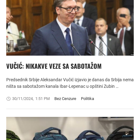
VUČIĆ: NIKAKVE VEZE SA SABOTAŽOM
Predsednik Srbije Aleksandar Vučić izjavio je danas da Srbija nema
ništa sa sabotažom kanala Ibar-Lepenac u opštini Zubin …
30/11/2024
,
1:51 PM
Bez Cenzure
Politika