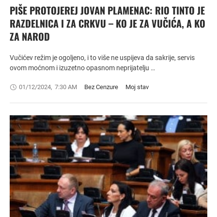
PIŠE PROTOJEREJ JOVAN PLAMENAC: RIO TINTO JE
RAZDELNICA I ZA CRKVU – KO JE ZA VUČIĆA, A KO
ZA NAROD
Vučićev režim je ogoljeno, i to više ne uspijeva da sakrije, servis
ovom moćnom i izuzetno opasnom neprijatelju …
01/12/2024
,
7:30 AM
Bez Cenzure
Moj stav