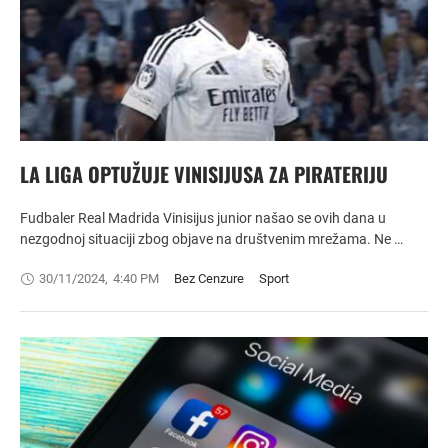
LA LIGA OPTUŽUJE VINISIJUSA ZA PIRATERIJU
Fudbaler Real Madrida Vinisijus junior našao se ovih dana u
nezgodnoj situaciji zbog objave na društvenim mrežama. Ne …
30/11/2024
,
4:40 PM
Bez Cenzure
Sport