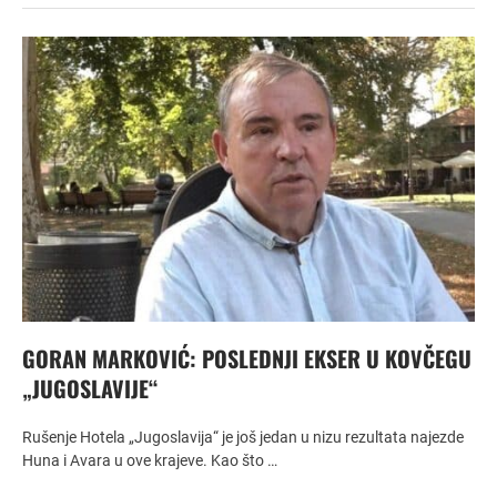
GORAN MARKOVIĆ: POSLEDNJI EKSER U KOVČEGU
„JUGOSLAVIJE“
Rušenje Hotela „Jugoslavija“ je još jedan u nizu rezultata najezde
Huna i Avara u ove krajeve. Kao što …