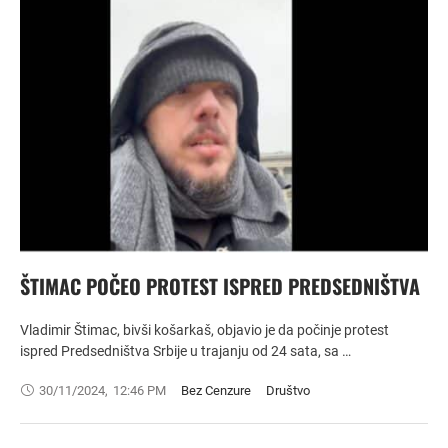
ŠTIMAC POČEO PROTEST ISPRED PREDSEDNIŠTVA
Vladimir Štimac, bivši košarkaš, objavio je da počinje protest
ispred Predsedništva Srbije u trajanju od 24 sata, sa …
30/11/2024
,
12:46 PM
Bez Cenzure
Društvo