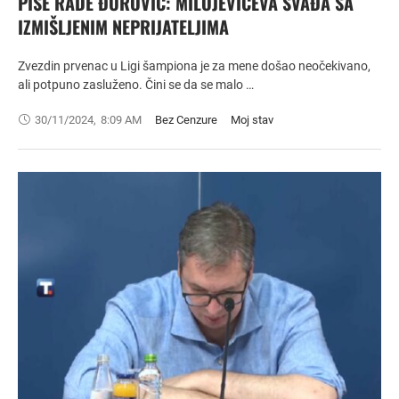
PIŠE RADE ĐUROVIĆ: MILOJEVIĆEVA SVAĐA SA
IZMIŠLJENIM NEPRIJATELJIMA
Zvezdin prvenac u Ligi šampiona je za mene došao neočekivano,
ali potpuno zasluženo. Čini se da se malo …
30/11/2024
,
8:09 AM
Bez Cenzure
Moj stav