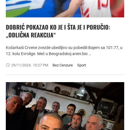
DOBRIĆ POKAZAO KO JE I ŠTA JE I PORUČIO:
„ODLIČNA REAKCIJA“
Košarkaši Crvene zvezde ubedljivo su pobedili Bajern sa 101:77, u
12. kolu Evrolige. Meč u Beogradskoj areni bio …
29/11/2024
,
10:27 PM
Bez Cenzure
Sport