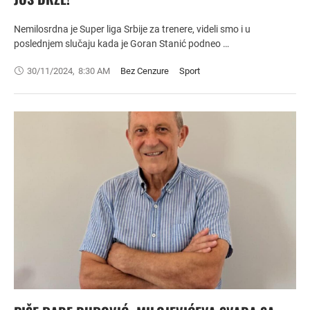
Nemilosrdna je Super liga Srbije za trenere, videli smo i u
poslednjem slučaju kada je Goran Stanić podneo …
30/11/2024
,
8:30 AM
Bez Cenzure
Sport