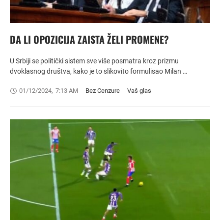
DA LI OPOZICIJA ZAISTA ŽELI PROMENE?
U Srbiji se politički sistem sve više posmatra kroz prizmu
dvoklasnog društva, kako je to slikovito formulisao Milan …
01/12/2024
,
7:13 AM
Bez Cenzure
Vaš glas