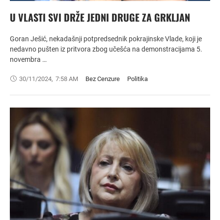
U VLASTI SVI DRŽE JEDNI DRUGE ZA GRKLJAN
Goran Ješić, nekadašnji potpredsednik pokrajinske Vlade, koji je
nedavno pušten iz pritvora zbog učešća na demonstracijama 5.
novembra …
30/11/2024
,
7:58 AM
Bez Cenzure
Politika