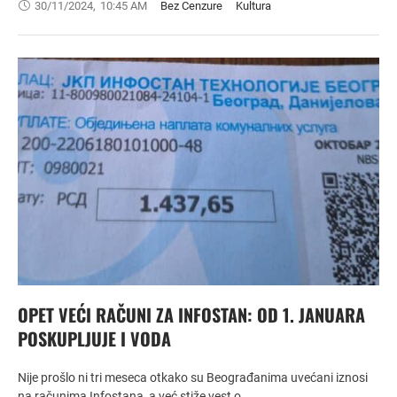
30/11/2024
,
10:45 AM
Bez Cenzure
Kultura
OPET VEĆI RAČUNI ZA INFOSTAN: OD 1. JANUARA
POSKUPLJUJE I VODA
Nije prošlo ni tri meseca otkako su Beograđanima uvećani iznosi
na računima Infostana, a već stiže vest o …