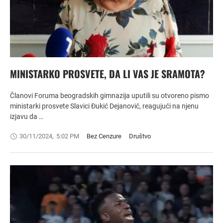
MINISTARKO PROSVETE, DA LI VAS JE SRAMOTA?
Članovi Foruma beogradskih gimnazija uputili su otvoreno pismo
ministarki prosvete Slavici Đukić Dejanović, reagujući na njenu
izjavu da …
30/11/2024
,
5:02 PM
Bez Cenzure
Društvo