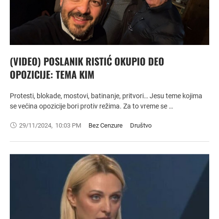
(VIDEO) POSLANIK RISTIĆ OKUPIO DEO
OPOZICIJE: TEMA KIM
Protesti, blokade, mostovi, batinanje, pritvori… Jesu teme kojima
se većina opozicije bori protiv režima. Za to vreme se …
29/11/2024
,
10:03 PM
Bez Cenzure
Društvo