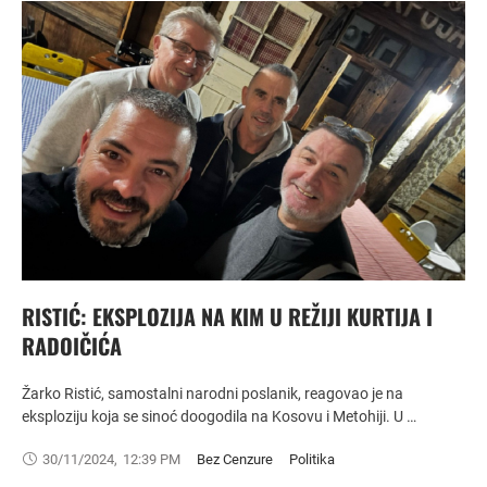
RISTIĆ: EKSPLOZIJA NA KIM U REŽIJI KURTIJA I
RADOIČIĆA
Žarko Ristić, samostalni narodni poslanik, reagovao je na
eksploziju koja se sinoć doogodila na Kosovu i Metohiji. U …
30/11/2024
,
12:39 PM
Bez Cenzure
Politika