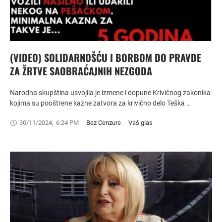
(VIDEO) SOLIDARNOŠĆU I BORBOM DO PRAVDE
ZA ŽRTVE SAOBRAĆAJNIH NEZGODA
Narodna skupština usvojila je izmene i dopune Krivičnog zakonika
kojima su pooštrene kazne zatvora za krivično delo Teška …
30/11/2024
,
6:24 PM
Bez Cenzure
Vaš glas