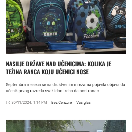
NASILJE DRŽAVE NAD UČENICIMA: KOLIKA JE
TEŽINA RANCA KOJU UČENICI NOSE
Septembra meseca se na društvenim mrežama pojavila objava da
učenik prvog razreda svaki dan treba da nosi ranac …
30/11/2024
,
1:14 PM
Bez Cenzure
Vaš glas