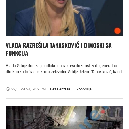
VLADA RAZREŠILA TANASKOVIĆ I DIMOSKI SA
FUNKCIJA
Vlada Srbije donela je odluku da razreši dužnosti v.d. generalnu
direktorku Infrastruktura železnice Srbije Jelenu Tanasković, kao i
…
29/11/2024
,
9:39 PM
Bez Cenzure
Ekonomija