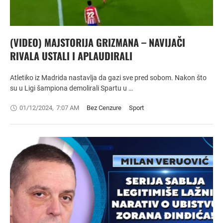
(VIDEO) MAJSTORIJA GRIZMANA – NAVIJAČI
RIVALA USTALI I APLAUDIRALI
Atletiko iz Madrida nastavlja da gazi sve pred sobom. Nakon što
su u Ligi šampiona demolirali Spartu u …
01/12/2024
,
7:07 AM
Bez Cenzure
Sport