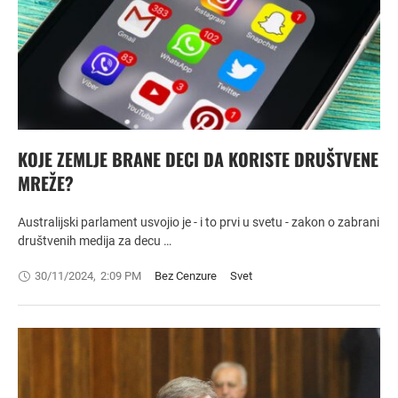
KOJE ZEMLJE BRANE DECI DA KORISTE DRUŠTVENE
MREŽE?
Australijski parlament usvojio je - i to prvi u svetu - zakon o zabrani
društvenih medija za decu …
30/11/2024
,
2:09 PM
Bez Cenzure
Svet