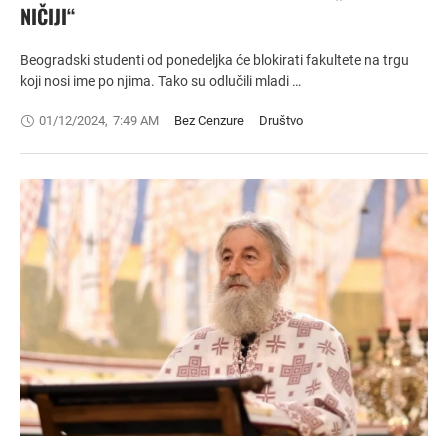
NIČIJI“
Beogradski studenti od ponedeljka će blokirati fakultete na trgu
koji nosi ime po njima. Tako su odlučili mladi …
01/12/2024
,
7:49 AM
Bez Cenzure
Društvo