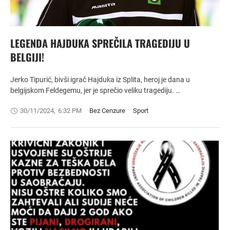
LEGENDA HAJDUKA SPREČILA TRAGEDIJU U
BELGIJI!
Jerko Tipurić, bivši igrač Hajduka iz Splita, heroj je dana u
belgijskom Feldegemu, jer je sprečio veliku tragediju. …
30/11/2024
,
6:32 PM
Bez Cenzure
Sport