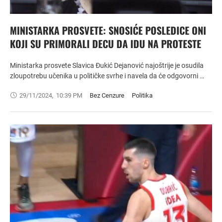
MINISTARKA PROSVETE: SNOSIĆE POSLEDICE ONI
KOJI SU PRIMORALI DECU DA IDU NA PROTESTE
Ministarka prosvete Slavica Đukić Dejanović najoštrije je osudila
zloupotrebu učenika u političke svrhe i navela da će odgovorni …
29/11/2024
,
10:39 PM
Bez Cenzure
Politika