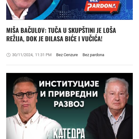
MIŠA BAČULOV: TUČA U SKUPŠTINI JE LOŠA
REŽIJA, DOK JE ĐILASA BIĆE I VUČIĆA!
30/11/2024
,
11:31 PM
Bez Cenzure
Bez pardona