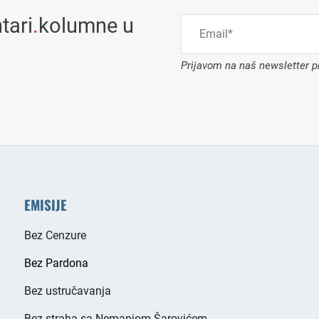
tari
.
kolumne u
Prijavom na naš newsletter pr
EMISIJE
Bez Cenzure
Bez Pardona
Bez ustručavanja
Bez straha sa Nemanjom Šarovićem