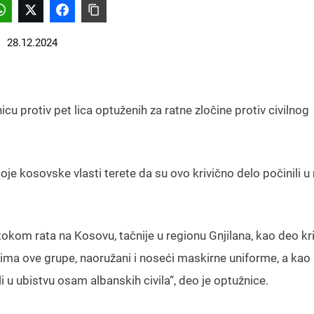
28.12.2024
u protiv pet lica optuženih za ratne zločine protiv civilnog
Š, koje kosovske vlasti terete da su ovo krivično delo počinili u
okom rata na Kosovu, tačnije u regionu Gnjilana, kao deo kr
cima ove grupe, naoružani i noseći maskirne uniforme, a kao 
li u ubistvu osam albanskih civila“, deo je optužnice.