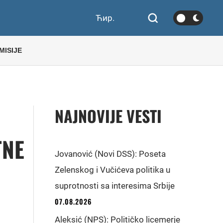
Ћир.
MISIJE
NAJNOVIJE VESTI
TNE
Jovanović (Novi DSS): Poseta
Zelenskog i Vučićeva politika u
suprotnosti sa interesima Srbije
07.08.2026
Aleksić (NPS): Političko licemerje