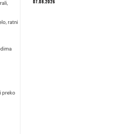
07.08.2026
ali,
o, ratni
sedima
i preko