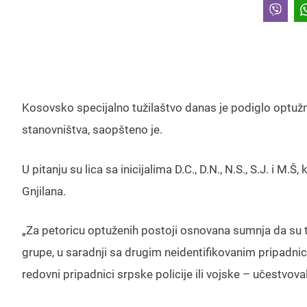
Kosovsko specijalno tužilaštvo danas je podiglo optužnic
stanovništva, saopšteno je.
U pitanju su lica sa inicijalima D.C., D.N., N.S., S.J. i M.
Gnjilana.
„Za petoricu optuženih postoji osnovana sumnja da su t
grupe, u saradnji sa drugim neidentifikovanim pripadni
redovni pripadnici srpske policije ili vojske – učestvova