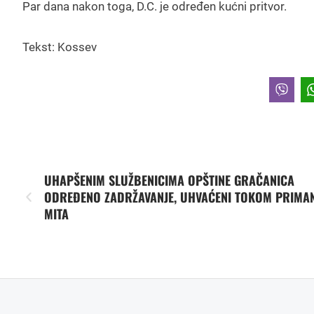
Par dana nakon toga, D.C. je određen kućni pritvor.
Tekst: Kossev
UHAPŠENIM SLUŽBENICIMA OPŠTINE GRAČANICA
ODREĐENO ZADRŽAVANJE, UHVAĆENI TOKOM PRIMA
MITA