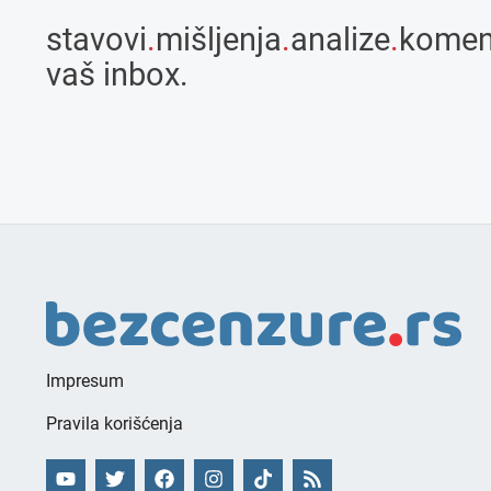
stavovi
.
mišljenja
.
analize
.
komen
vaš inbox.
Impresum
Pravila korišćenja