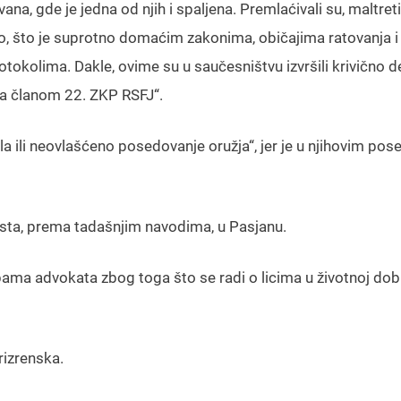
na, gde je jedna od njih i spaljena. Premlaćivali su, maltretir
štvo, što je suprotno domaćim zakonima, običajima ratovanja i
lima. Dakle, ovime su u saučesništvu izvršili krivično del
 sa članom 22. ZKP RSFJ“.
ola ili neovlašćeno posedovanje oružja“, jer je u njihovim po
gusta, prema tadašnjim navodima, u Pasjanu.
bama advokata zbog toga što se radi o licima u životnoj dob
prizrenska.