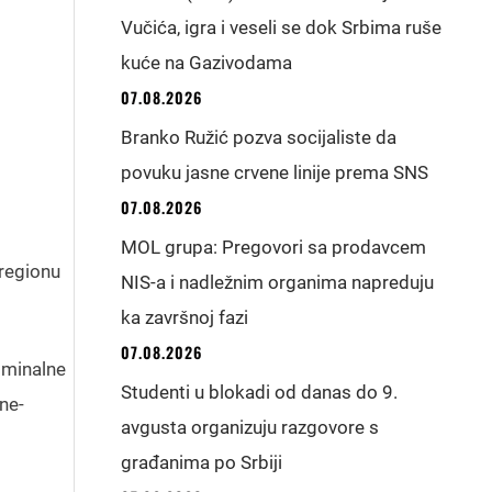
Vučića, igra i veseli se dok Srbima ruše
kuće na Gazivodama
07.08.2026
Branko Ružić pozva socijaliste da
povuku jasne crvene linije prema SNS
07.08.2026
MOL grupa: Pregovori sa prodavcem
 regionu
NIS-a i nadležnim organima napreduju
ka završnoj fazi
07.08.2026
iminalne
Studenti u blokadi od danas do 9.
ne-
avgusta organizuju razgovore s
građanima po Srbiji