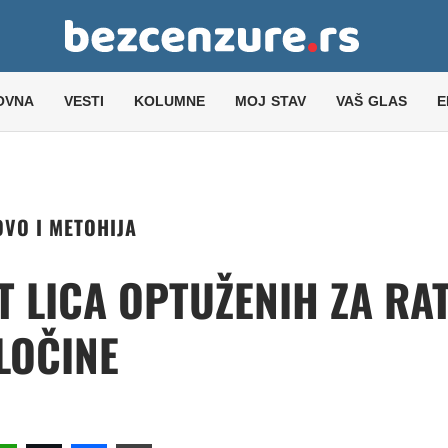
OVNA
VESTI
KOLUMNE
MOJ STAV
VAŠ GLAS
E
VO I METOHIJA
T LICA OPTUŽENIH ZA RA
LOČINE