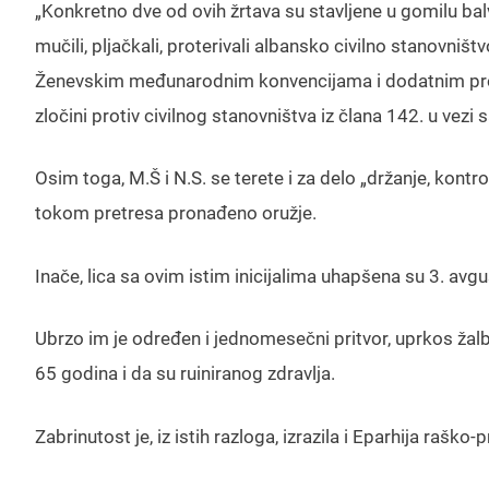
„Konkretno dve od ovih žrtava su stavljene u gomilu balva
mučili, pljačkali, proterivali albansko civilno stanovni
Ženevskim međunarodnim konvencijama i dodatnim protoko
zločini protiv civilnog stanovništva iz člana 142. u vezi
Osim toga, M.Š i N.S. se terete i za delo „držanje, kontr
tokom pretresa pronađeno oružje.
Inače, lica sa ovim istim inicijalima uhapšena su 3. av
Ubrzo im je određen i jednomesečni pritvor, uprkos žal
65 godina i da su ruiniranog zdravlja.
Zabrinutost je, iz istih razloga, izrazila i Eparhija raško-